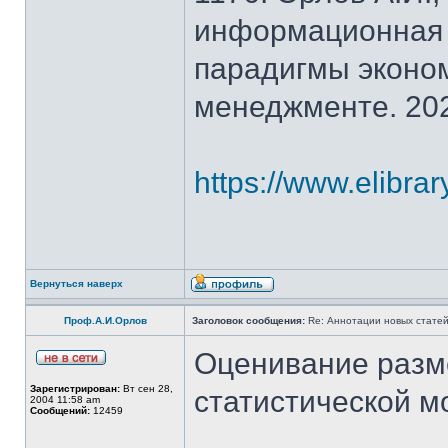
информационная 
парадигмы эконом
менеджменте. 202
https://www.elibra
Вернуться наверх
Проф.А.И.Орлов
Заголовок сообщения:
Re: Аннотации новых статей
Оценивание разм
Зарегистрирован:
Вт сен 28,
статистической м
2004 11:58 am
Сообщений:
12459