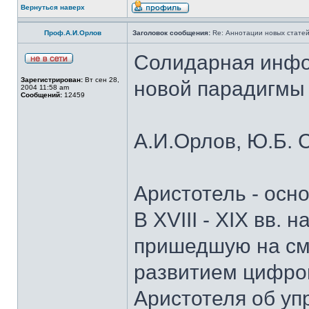
Вернуться наверх
Проф.А.И.Орлов
Заголовок сообщения:
Re: Аннотации новых статей
Солидарная инфо
Зарегистрирован:
Вт сен 28,
новой парадигмы 
2004 11:58 am
Сообщений:
12459
А.И.Орлов, Ю.Б. 
Аристотель - осн
В XVIII - XIX вв.
пришедшую на см
развитием цифров
Аристотеля об уп