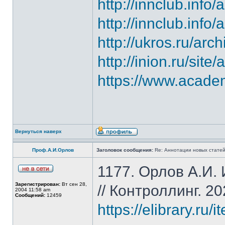
http://innclub.info
http://innclub.info
http://ukros.ru/arc
http://inion.ru/site/
https://www.acade
Вернуться наверх
Проф.А.И.Орлов
Заголовок сообщения:
Re: Аннотации новых статей
1177. Орлов А.И.
Зарегистрирован:
Вт сен 28,
// Контроллинг. 20
2004 11:58 am
Сообщений:
12459
https://elibrary.r