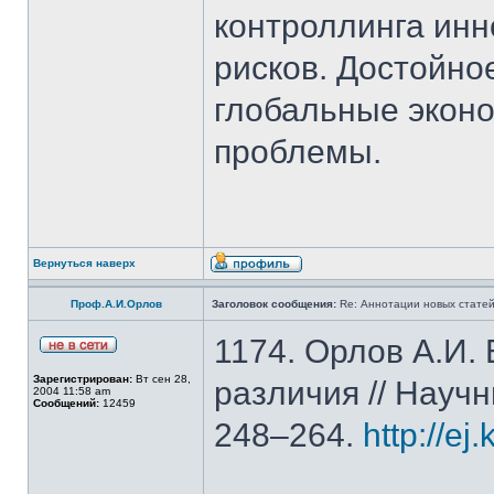
контроллинга ин
рисков. Достойно
глобальные эконо
проблемы.
Вернуться наверх
Проф.А.И.Орлов
Заголовок сообщения:
Re: Аннотации новых статей
1174. Орлов А.И.
Зарегистрирован:
Вт сен 28,
различия // Науч
2004 11:58 am
Сообщений:
12459
248–264.
http://ej