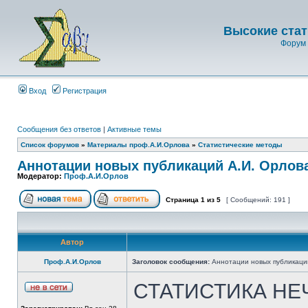
Высокие стат
Форум 
Вход
Регистрация
Сообщения без ответов
|
Активные темы
Список форумов
»
Материалы проф.А.И.Орлова
»
Статистические методы
Аннотации новых публикаций А.И. Орлов
Модератор:
Проф.А.И.Орлов
Страница
1
из
5
[ Сообщений: 191 ]
Автор
Проф.А.И.Орлов
Заголовок сообщения:
Аннотации новых публикаци
СТАТИСТИКА НЕ