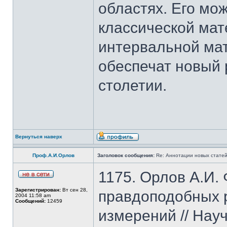
областях. Его мо
классической мат
интервальной мат
обеспечат новый 
столетии.
Вернуться наверх
Проф.А.И.Орлов
Заголовок сообщения:
Re: Аннотации новых статей
1175. Орлов А.И.
Зарегистрирован:
Вт сен 28,
правдоподобных 
2004 11:58 am
Сообщений:
12459
измерений // Нау