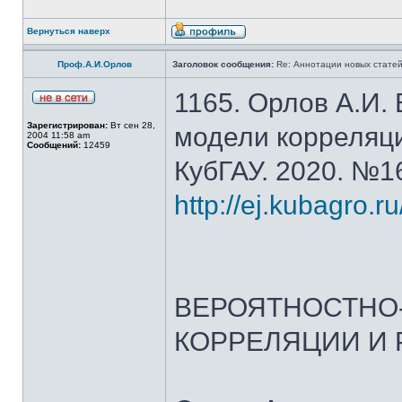
Вернуться наверх
Проф.А.И.Орлов
Заголовок сообщения:
Re: Аннотации новых статей
1165. Орлов А.И.
Зарегистрирован:
Вт сен 28,
модели корреляци
2004 11:58 am
Сообщений:
12459
КубГАУ. 2020. №16
http://ej.kubagro.r
ВЕРОЯТНОСТНО
КОРРЕЛЯЦИИ И