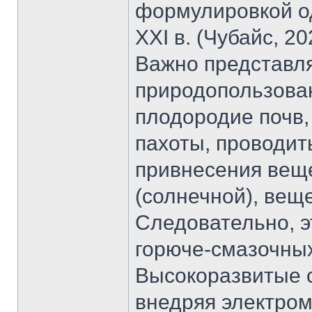
формулировкой од
XXI в. (Чубайс, 2
Важно представля
природопользован
плодородие почв,
пахоты, проводит
привнесения веще
(солнечной), вещ
Следовательно, э
горюче-смазочных 
Высокоразвитые с
внедряя электром