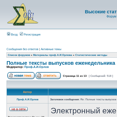
Высокие стат
Форум 
Вход
Регистрация
Сообщения без ответов
|
Активные темы
Список форумов
»
Материалы проф.А.И.Орлова
»
Статистические методы
Полные тексты выпусков еженедельника 
Модератор:
Проф.А.И.Орлов
Страница
11
из
13
[ Сообщений: 518 ]
Автор
Проф.А.И.Орлов
Заголовок сообщения:
Re: Полные тексты выпусков
Электронный ежен