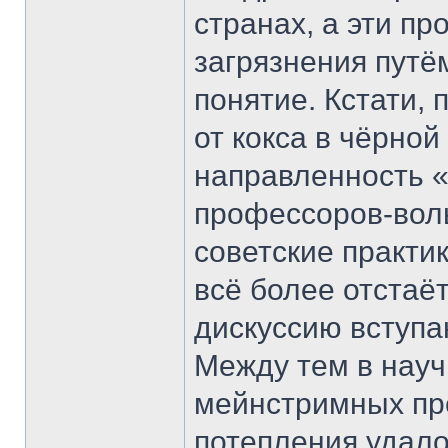
странах, а эти п
загрязнения путё
понятие. Кстати, 
от кокса в чёрно
направленность «
профессоров-воль
советские практи
всё более отстаё
дискуссию вступаю
Между тем в науч
мейнстримных пре
потепления удало