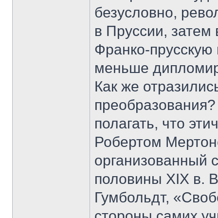
безусловно, рево
в Пруссии, затем
Франко-прусскую 
меньше дипломир
Как же отразилис
преобразования? 
полагать, что эт
Робертом Мертоно
организованный с
половины XIX в. 
Гумбольдт, «Свобо
стороны самих у