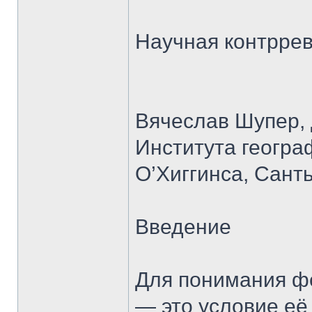
Научная контррев
Вячеслав Шупер, 
Института геогр
О’Хиггинса, Санть
Введение
Для понимания фе
— это условие её