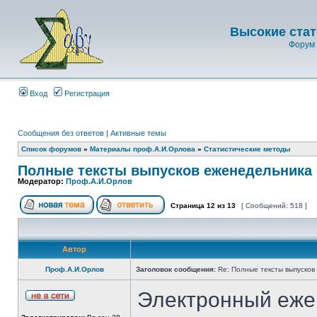
Высокие стат
Форум 
Вход
Регистрация
Сообщения без ответов
|
Активные темы
Список форумов
»
Материалы проф.А.И.Орлова
»
Статистические методы
Полные тексты выпусков еженедельника 
Модератор:
Проф.А.И.Орлов
Страница
12
из
13
[ Сообщений: 518 ]
Автор
Проф.А.И.Орлов
Заголовок сообщения:
Re: Полные тексты выпусков
Электронный еже