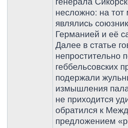
генерала Сикорск
несложно: на тот
являлись союзник
Германией и её с
Далее в статье г
непростительно п
геббельсовских п
подержали жульни
измышления палач
не приходится уди
обратился к Межд
предложением «р