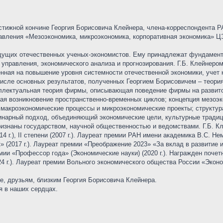
тижной кончине Георгия Борисовича Клейнера, члена-корреспондента РА
равления «Мезоэкономика, микроэкономика, корпоративная экономика» 
едущих отечественных ученых-экономистов. Ему принадлежат фундамент
 управления, экономического анализа и прогнозирования. Г.Б. Клейнеро
енная на повышение уровня системности отечественной экономики, учет
числе основных результатов, полученных Георгием Борисовичем – теори
ллектуальная теория фирмы, описывающая поведение фирмы на развито
я возникновение пространственно-временных циклов; концепция мезоэко
 макроэкономические процессы и микроэкономические проекты; структур
инарный подход, объединяющий экономические цели, культурные традиц
ризнаны государством, научной общественностью и ведомствами. Г.Б. К
14 г.), II степени (2007 г.). Лауреат премии РАН имени академика B.C. Н
» (2017 г.). Лауреат премии «Преображение 2023» «За вклад в развитие
мии «Профессор года» (Экономические науки) (2020 г.). Награжден почетн
24 г.). Лауреат премии Вольного экономического общества России «Эконо
е, друзьям, близким Георгия Борисовича Клейнера.
я в наших сердцах.