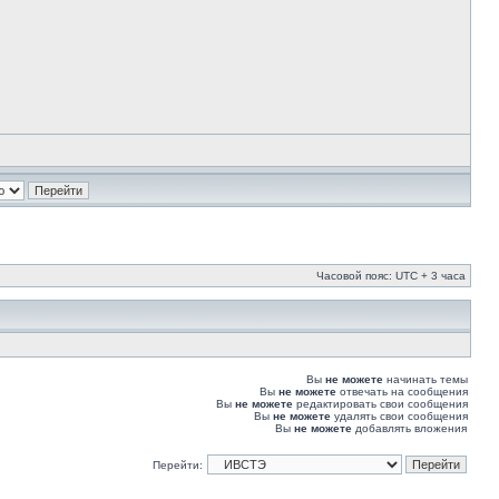
Часовой пояс: UTC + 3 часа
Вы
не можете
начинать темы
Вы
не можете
отвечать на сообщения
Вы
не можете
редактировать свои сообщения
Вы
не можете
удалять свои сообщения
Вы
не можете
добавлять вложения
Перейти: