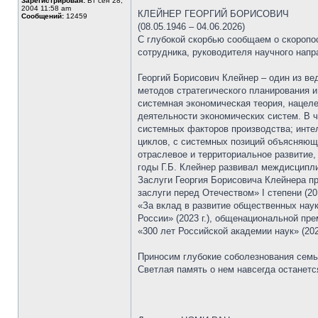
Зарегистрирован:
Вт сен 28,
2004 11:58 am
КЛЕЙНЕР ГЕОРГИЙ БОРИСОВИЧ
Сообщений:
12459
(08.05.1946 – 04.06.2026)
С глубокой скорбью сообщаем о скоропос
сотрудника, руководителя научного нап
Георгий Борисович Клейнер – один из в
методов стратегического планирования и
системная экономическая теория, нацел
деятельности экономических систем. В 
системных факторов производства; инте
циклов, с системных позиций объясняюща
отраслевое и территориальное развитие,
годы Г.Б. Клейнер развивал междисципл
Заслуги Георгия Борисовича Клейнера п
заслуги перед Отечеством» I степени (20
«За вклад в развитие общественных наук
России» (2023 г.), общенациональной пре
«300 лет Российской академии наук» (20
Приносим глубокие соболезнования семь
Светлая память о нем навсегда останетс