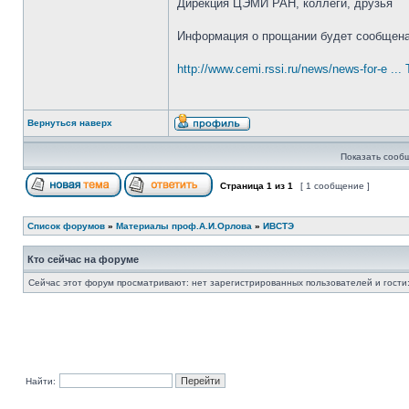
Дирекция ЦЭМИ РАН, коллеги, друзья
Информация о прощании будет сообщена
http://www.cemi.rssi.ru/news/news-for-e ..
Вернуться наверх
Показать сооб
Страница
1
из
1
[ 1 сообщение ]
Список форумов
»
Материалы проф.А.И.Орлова
»
ИВСТЭ
Кто сейчас на форуме
Сейчас этот форум просматривают: нет зарегистрированных пользователей и гости:
Найти: