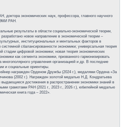
Н, доктора экономических наук, профессора, главного научного
ЦЭМИ РАН.
альные результаты в области социально-экономической теории,
м разработано новое направление в экономической теории –
 культурных, институциональных и ментальных факторов в
я системной сбалансированности экономики; универсальная теория
й стадии цифровой экономики; новая теория экономических
номики как сегмента экономики, призванного гармонизировать
а многополярного управления организацией и др. В последние
ии и социальные ориентиры.
лейнер награжден Орденом Дружбы (2024 г.), медалями Ордена «За
емчинова (2002 г.). Награжден золотой медалью Н.Д. Кондратьева
 и выдающиеся достижения в распространении экономики знаний в
ыми грамотами РАН (2021 г., 2023 г., 2026 г.), юбилейной медалью
мическая книга года – 2022».