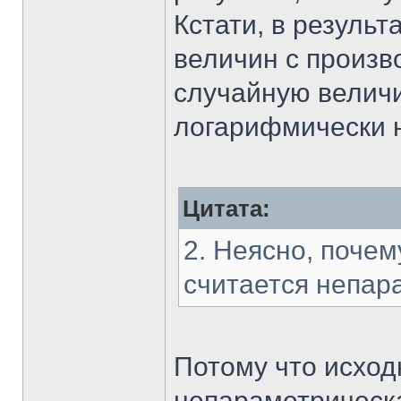
Кстати, в резуль
величин с произ
случайную величи
логарифмически 
Цитата:
2. Неясно, поче
считается непар
Потому что исход
непараметрическа