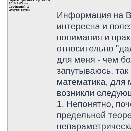
Зарегистрирован:
Ср сен 08,
2010 7:05 am
Сообщений:
2
Откуда:
Якутск
Информация на В
интересна и поле
понимания и прак
относительно "дал
для меня - чем б
запутываюсь, так 
математика, для м
возникли следую
1. Непонятно, по
предельной теоре
непараметрическ