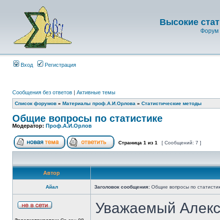
Высокие стат
Форум 
Вход
Регистрация
Сообщения без ответов
|
Активные темы
Список форумов
»
Материалы проф.А.И.Орлова
»
Статистические методы
Общие вопросы по статистике
Модератор:
Проф.А.И.Орлов
Страница
1
из
1
[ Сообщений: 7 ]
Автор
Айал
Заголовок сообщения:
Общие вопросы по статисти
Уважаемый Алекс