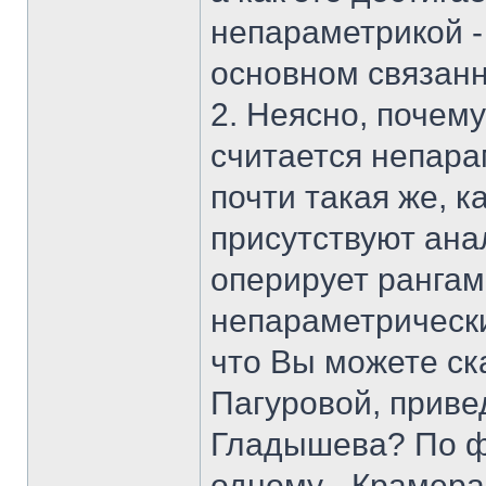
непараметрикой -
основном связан
2. Неясно, почем
считается непара
почти такая же, к
присутствуют ана
оперирует рангам
непараметрически
что Вы можете ск
Пагуровой, приве
Гладышева? По фо
одному - Крамера