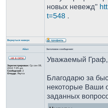
новых невежд"
ht
t=548
.
Вернуться наверх
Айал
Заголовок сообщения:
Уважаемый Граф,
Зарегистрирован:
Ср сен 08,
2010 7:05 am
Сообщений:
2
Откуда:
Якутск
Благодарю за быс
некоторые Ваши о
заданных вопросо