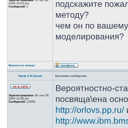
Зарегистрирован:
Чт окт 29,
подскажите пожал
2009 10:25 pm
Сообщений:
2
методу?
чем он по вашему
моделирования?
Вернуться наверх
Проф.А.И.Орлов
Заголовок сообщения:
Вероятностно-ст
Зарегистрирован:
Вт сен 28,
посвяща\ена осно
2004 11:58 am
Сообщений:
12459
http://orlovs.pp.ru/
http://www.ibm.bmst