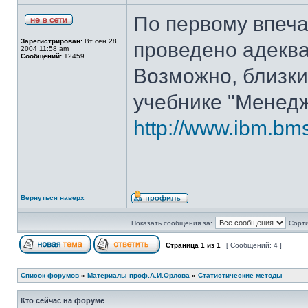
По первому впеч
Зарегистрирован:
Вт сен 28,
проведено адеква
2004 11:58 am
Сообщений:
12459
Возможно, близки
учебнике "Менедж
http://www.ibm.bms
Вернуться наверх
Показать сообщения за:
Сорти
Страница
1
из
1
[ Сообщений: 4 ]
Список форумов
»
Материалы проф.А.И.Орлова
»
Статистические методы
Кто сейчас на форуме