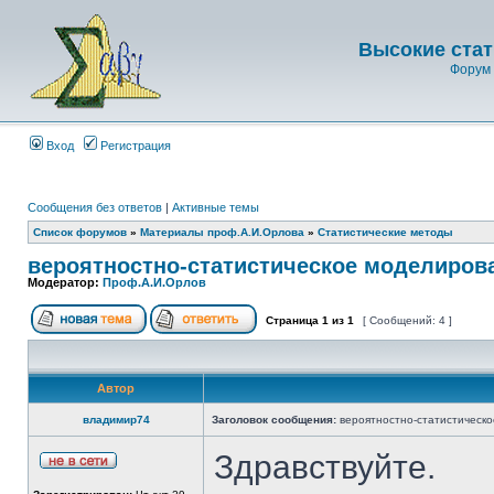
Высокие стат
Форум 
Вход
Регистрация
Сообщения без ответов
|
Активные темы
Список форумов
»
Материалы проф.А.И.Орлова
»
Статистические методы
вероятностно-статистическое моделиров
Модератор:
Проф.А.И.Орлов
Страница
1
из
1
[ Сообщений: 4 ]
Автор
владимир74
Заголовок сообщения:
вероятностно-статистическ
Здравствуйте.