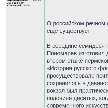
Зарегистрирован:
Вт сен 28,
2004 11:58 am
Сообщений:
12459
О российском речном 
еще существует
В середине семидеся
Пономарев изготовил 
втором этаже пермско
«История русского фл
просуществовало почт
сохранилось в девянос
вокзал был практическ
половине десятых, ко
современного искусст