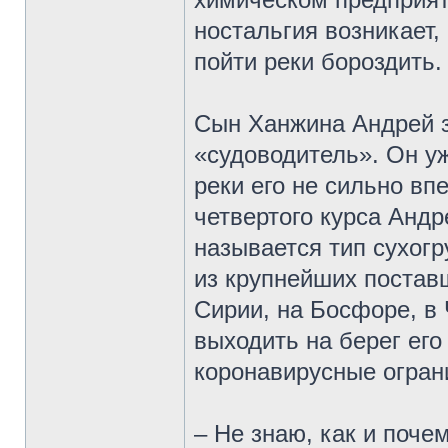
ностальгия возникает, 
пойти реки бороздить.
Сын Ханжина Андрей з
«судоводитель». Он уж
реки его не сильно вп
четвертого курса Андр
называется тип сухог
из крупнейших постав
Сирии, на Босфоре, в
выходить на берег ег
коронавирусные огран
– Не знаю, как и поче