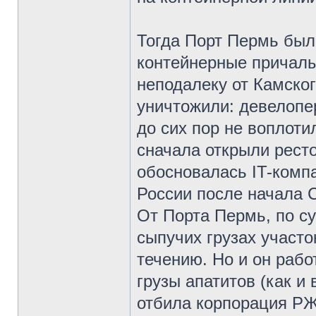
Тогда Порт Пермь был
контейнерные причалы
неподалеку от Камског
уничтожили: девелопе
до сих пор не воплот
сначала открыли ресто
обосновалась IT-компа
России после начала 
От Порта Пермь, по с
сыпучих грузах участо
течению. Но и он рабо
грузы апатитов (как и
отбила корпорация Р