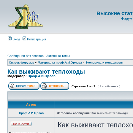
Высокие стат
Форум 
Вход
Регистрация
Сообщения без ответов
|
Активные темы
Список форумов
»
Материалы проф.А.И.Орлова
»
Экономика и менеджмент
Как выживают теплоходы
Модератор:
Проф.А.И.Орлов
Страница
1
из
1
[ 1 сообщение ]
Автор
Проф.А.И.Орлов
Заголовок сообщения:
Как выживают теплоходы
Как выживают теплох