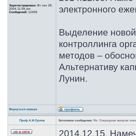
Зарегистрирован:
Вт сен 28,
электронного еж
2004 11:58 am
Сообщений:
12459
Выделение новой 
контроллинга орг
методов – обосно
Альтернативу кап
Лунин.
Вернуться наверх
Проф.А.И.Орлов
Заголовок сообщения:
Re: Очередные выпуски эле
2014.12.15. Наме