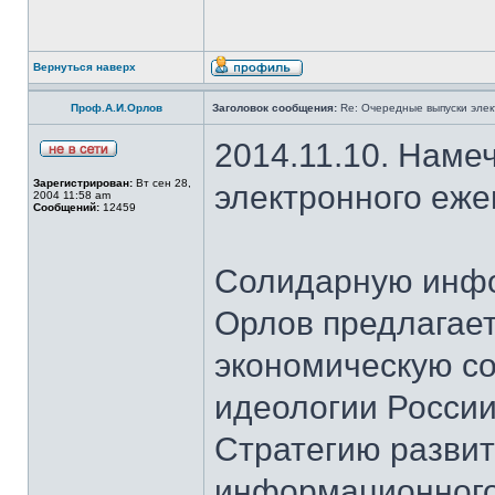
Вернуться наверх
Проф.А.И.Орлов
Заголовок сообщения:
Re: Очередные выпуски эле
2014.11.10. Наме
Зарегистрирован:
Вт сен 28,
электронного еж
2004 11:58 am
Сообщений:
12459
Солидарную инфо
Орлов предлагает
экономическую с
идеологии России
Стратегию развит
информационного 