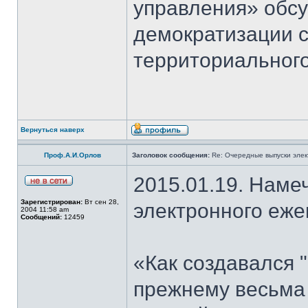
управления» обс
демократизации 
территориального
Вернуться наверх
Проф.А.И.Орлов
Заголовок сообщения:
Re: Очередные выпуски эле
2015.01.19. Наме
Зарегистрирован:
Вт сен 28,
электронного еж
2004 11:58 am
Сообщений:
12459
«Как создавался "
прежнему весьма