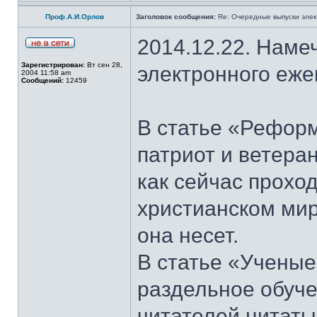
Проф.А.И.Орлов
Заголовок сообщения:
Re: Очередные выпуски эле
2014.12.22. Наме
Зарегистрирован:
Вт сен 28,
электронного еж
2004 11:58 am
Сообщений:
12459
В статье «Рефор
патриот и ветера
как сейчас прохо
христианском мир
она несет.
В статье «Ученые
раздельное обуч
читателей цитаты