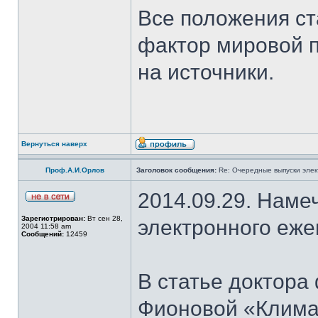
Все положения ст
фактор мировой 
на источники.
Вернуться наверх
Проф.А.И.Орлов
Заголовок сообщения:
Re: Очередные выпуски эле
2014.09.29. Наме
Зарегистрирован:
Вт сен 28,
электронного еж
2004 11:58 am
Сообщений:
12459
В статье доктора
Фионовой «Климат