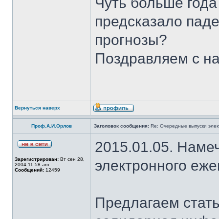
Чуть больше год
предсказало паде
прогнозы?
Поздравляем с н
Вернуться наверх
Проф.А.И.Орлов
Заголовок сообщения:
Re: Очередные выпуски эле
2015.01.05. Наме
Зарегистрирован:
Вт сен 28,
электронного еж
2004 11:58 am
Сообщений:
12459
Предлагаем стать