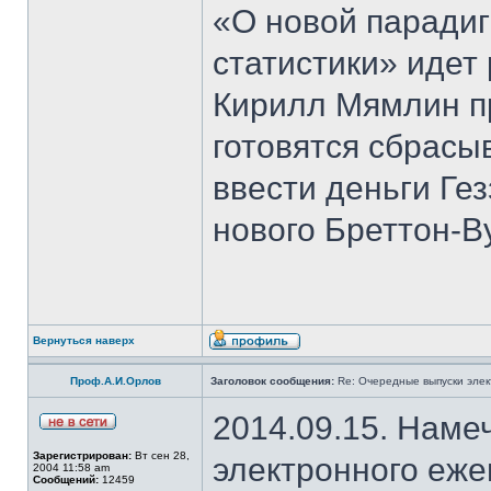
«О новой паради
статистики» идет 
Кирилл Мямлин п
готовятся сбрасы
ввести деньги Ге
нового Бреттон-В
Вернуться наверх
Проф.А.И.Орлов
Заголовок сообщения:
Re: Очередные выпуски эле
2014.09.15. Наме
Зарегистрирован:
Вт сен 28,
электронного еж
2004 11:58 am
Сообщений:
12459