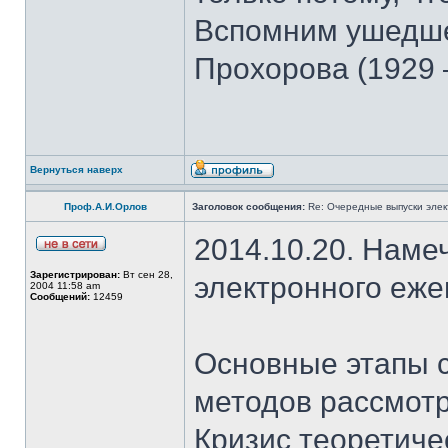
Вспомним ушедше
Прохорова (1929 
Вернуться наверх
Проф.А.И.Орлов
Заголовок сообщения:
Re: Очередные выпуски эле
2014.10.20. Наме
Зарегистрирован:
Вт сен 28,
электронного еж
2004 11:58 am
Сообщений:
12459
Основные этапы с
методов рассмотр
Кризис теоретиче