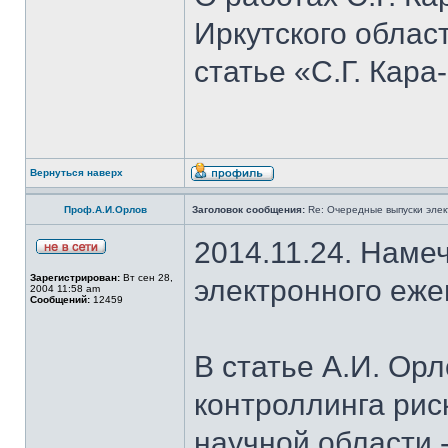
Иркутского облас
статье «С.Г. Кара
Вернуться наверх
Проф.А.И.Орлов
Заголовок сообщения:
Re: Очередные выпуски эле
2014.11.24. Наме
Зарегистрирован:
Вт сен 28,
электронного еж
2004 11:58 am
Сообщений:
12459
В статье А.И. Ор
контроллинга рис
научной области -