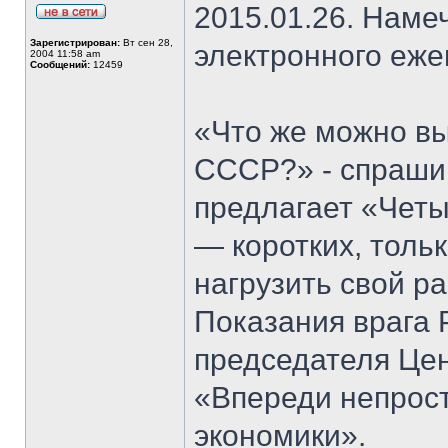
2015.01.26. Наме
Зарегистрирован:
Вт сен 28,
электронного еж
2004 11:58 am
Сообщений:
12459
«Что же можно вы
СССР?» - спрашив
предлагает «Четы
— коротких, тольк
нагрузить свой ра
Показания врага 
председателя Цен
«Впереди непрос
экономики».