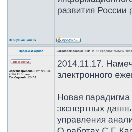
развития России р
Вернуться наверх
Проф.А.И.Орлов
Заголовок сообщения:
Re: Очередные выпуски эле
2014.11.17. Наме
Зарегистрирован:
Вт сен 28,
электронного еж
2004 11:58 am
Сообщений:
12459
Новая парадигма 
экспертных данны
управления анали
О работах С.Г. К