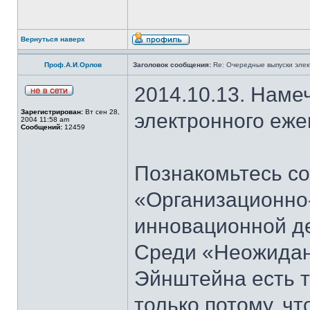
Вернуться наверх
Проф.А.И.Орлов
Заголовок сообщения:
Re: Очередные выпуски эле
2014.10.13. Наме
Зарегистрирован:
Вт сен 28,
электронного еж
2004 11:58 am
Сообщений:
12459
Познакомьтесь со
«Организационно
инновационной д
Среди «Неожидан
Эйнштейна есть т
только потому, ч