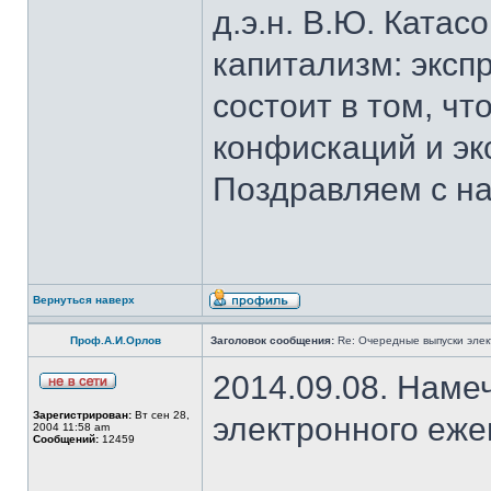
д.э.н. В.Ю. Катас
капитализм: эксп
состоит в том, ч
конфискаций и эк
Поздравляем с на
Вернуться наверх
Проф.А.И.Орлов
Заголовок сообщения:
Re: Очередные выпуски эле
2014.09.08. Наме
Зарегистрирован:
Вт сен 28,
электронного еж
2004 11:58 am
Сообщений:
12459