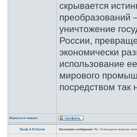
скрывается исти
преобразований –
уничтожение госу
России, превращ
экономически разв
использование ее
мирового промыш
посредством так 
Вернуться наверх
Проф.А.И.Орлов
Заголовок сообщения:
Re: Очередные выпуски эле