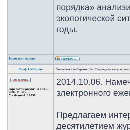
порядка» анализи
экологической си
годы.
Вернуться наверх
Проф.А.И.Орлов
Заголовок сообщения:
Re: Очередные выпуски эле
2014.10.06. Наме
Зарегистрирован:
Вт сен 28,
электронного еж
2004 11:58 am
Сообщений:
12459
Предлагаем интер
десятилетием жу