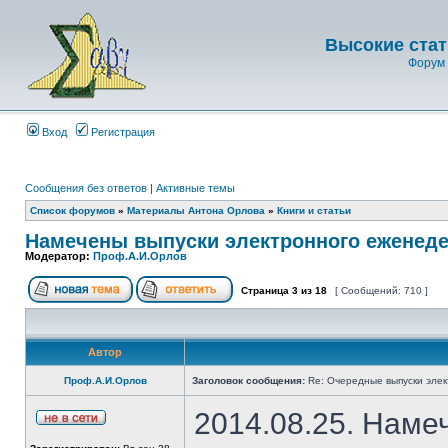
Высокие стат
Форум 
Вход
Регистрация
Сообщения без ответов
|
Активные темы
Список форумов
»
Материалы Антона Орлова
»
Книги и статьи
Намечены выпуски электронного еженеде
Модератор:
Проф.А.И.Орлов
Страница
3
из
18
[ Сообщений: 710 ]
Автор
Проф.А.И.Орлов
Заголовок сообщения:
Re: Очередные выпуски эле
2014.08.25. Наме