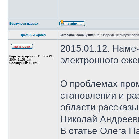
Вернуться наверх
Проф.А.И.Орлов
Заголовок сообщения:
Re: Очередные выпуски эле
2015.01.12. Наме
Зарегистрирован:
Вт сен 28,
электронного еж
2004 11:58 am
Сообщений:
12459
О проблемах про
становлении и ра
области рассказы
Николай Андреев
В статье Олега П