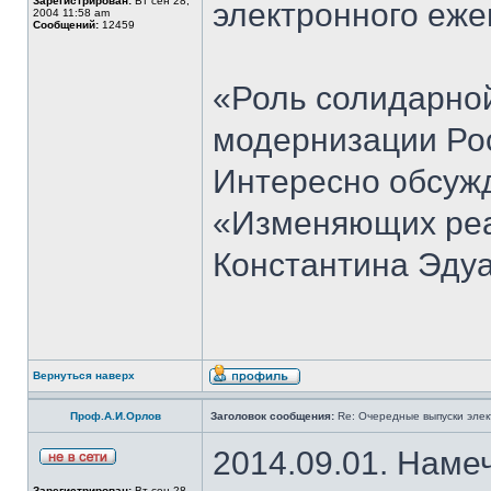
Зарегистрирован:
Вт сен 28,
электронного еж
2004 11:58 am
Сообщений:
12459
«Роль солидарно
модернизации Рос
Интересно обсуж
«Изменяющих реа
Константина Эдуа
Вернуться наверх
Проф.А.И.Орлов
Заголовок сообщения:
Re: Очередные выпуски эле
2014.09.01. Наме
Зарегистрирован:
Вт сен 28,