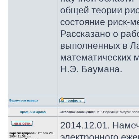
общей теории ри
состояние риск-м
Рассказано о раб
выполненных в Л
математических м
Н.Э. Баумана.
Вернуться наверх
Проф.А.И.Орлов
Заголовок сообщения:
Re: Очередные выпуски эле
2014.12.01. Наме
Зарегистрирован:
Вт сен 28,
электронного еж
2004 11:58 am