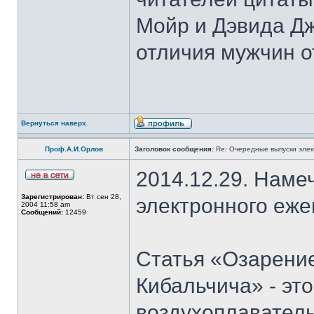
Мойр и Дэвида Д
отличия мужчин о
Вернуться наверх
Проф.А.И.Орлов
Заголовок сообщения:
Re: Очередные выпуски эле
2014.12.29. Наме
Зарегистрирован:
Вт сен 28,
электронного еж
2004 11:58 am
Сообщений:
12459
Статья «Озарение
Кибальчича» - эт
воздухоплаватель