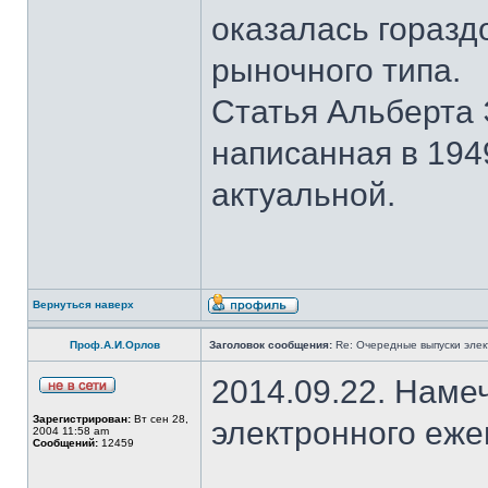
оказалась горазд
рыночного типа.
Статья Альберта
написанная в 1949
актуальной.
Вернуться наверх
Проф.А.И.Орлов
Заголовок сообщения:
Re: Очередные выпуски эле
2014.09.22. Наме
Зарегистрирован:
Вт сен 28,
электронного еж
2004 11:58 am
Сообщений:
12459