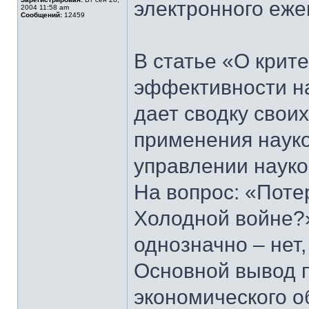
электронного еж
2004 11:58 am
Сообщений:
12459
В статье «О крит
эффективности на
дает сводку свои
применения науко
управлении науко
На вопрос: «Пот
Холодной войне?
однозначно – нет,
Основной вывод п
экономического о