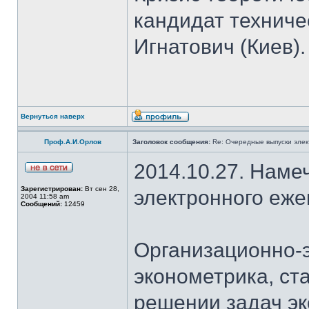
кандидат техниче
Игнатович (Киев).
Вернуться наверх
Проф.А.И.Орлов
Заголовок сообщения:
Re: Очередные выпуски эле
2014.10.27. Наме
Зарегистрирован:
Вт сен 28,
электронного еж
2004 11:58 am
Сообщений:
12459
Организационно-
эконометрика, ст
решении задач эк