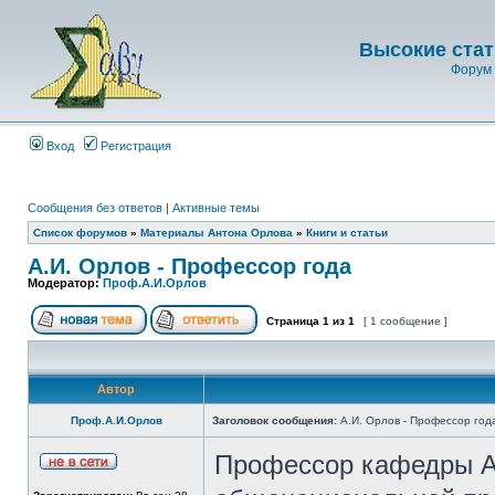
Высокие стат
Форум 
Вход
Регистрация
Сообщения без ответов
|
Активные темы
Список форумов
»
Материалы Антона Орлова
»
Книги и статьи
А.И. Орлов - Профессор года
Модератор:
Проф.А.И.Орлов
Страница
1
из
1
[ 1 сообщение ]
Автор
Проф.А.И.Орлов
Заголовок сообщения:
А.И. Орлов - Профессор год
Профессор кафедры А