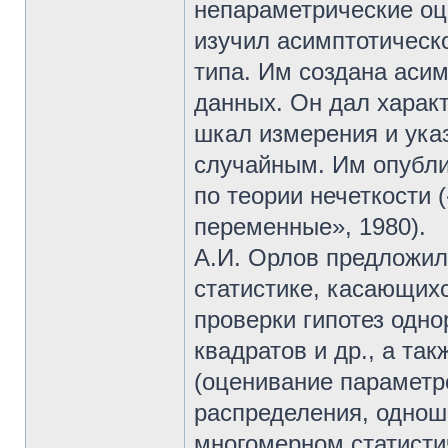
непараметрические оц
изучил асимптотическ
типа. Им создана аси
данных. Он дал харак
шкал измерения и ука
случайным. Им опубли
по теории нечеткости 
переменные», 1980).
А.И. Орлов предложил
статистике, касающих
проверки гипотез одн
квадратов и др., а та
(оценивание параметр
распределения, одноша
многомерном статисти