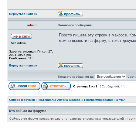
Вернуться наверх
admin
Заголовок сообщения:
Просто пишете эту строку в макросе. Ко
можно вывести на форму, в текст докуме
Site Admin
Зарегистрирован:
Пн сен 27,
2004 10:26 pm
Сообщений:
115
Вернуться наверх
Показать сообщения за:
Сорти
Страница
1
из
1
[ Сообщений: 4 ]
Список форумов
»
Материалы Антона Орлова
»
Программирование на VBA
Кто сейчас на форуме
Сейчас этот форум просматривают: нет зарегистрированных пользователей и гости: