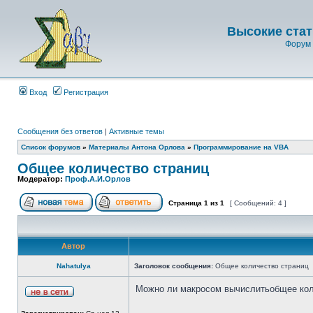
Высокие стат
Форум 
Вход
Регистрация
Сообщения без ответов
|
Активные темы
Список форумов
»
Материалы Антона Орлова
»
Программирование на VBA
Общее количество страниц
Модератор:
Проф.А.И.Орлов
Страница
1
из
1
[ Сообщений: 4 ]
Автор
Nahatulya
Заголовок сообщения:
Общее количество страниц
Можно ли макросом вычислитьобщее коли