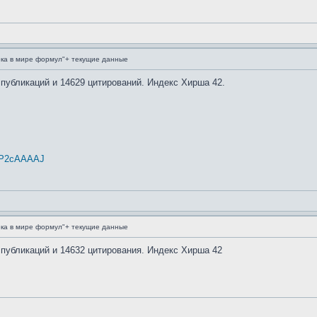
ка в мире формул"+ текущие данные
 публикаций и 14629 цитирований. Индекс Хирша 42.
 qLP2cAAAAJ
ка в мире формул"+ текущие данные
 публикаций и 14632 цитирования. Индекс Хирша 42