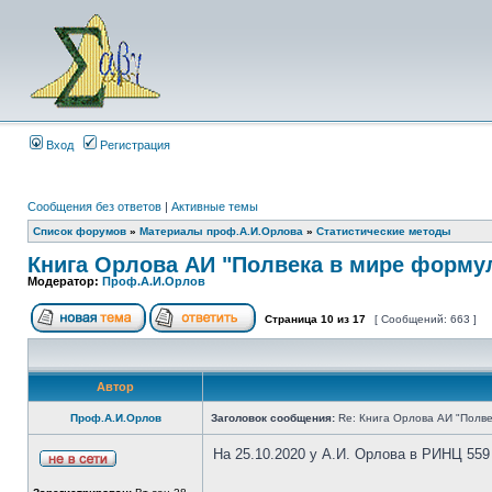
Вход
Регистрация
Сообщения без ответов
|
Активные темы
Список форумов
»
Материалы проф.А.И.Орлова
»
Статистические методы
Книга Орлова АИ "Полвека в мире форму
Модератор:
Проф.А.И.Орлов
Страница
10
из
17
[ Сообщений: 663 ]
Автор
Проф.А.И.Орлов
Заголовок сообщения:
Re: Книга Орлова АИ "Полве
На 25.10.2020 у А.И. Орлова в РИНЦ 559