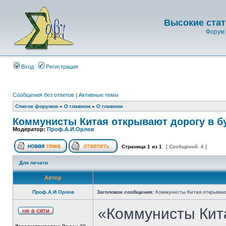
Высокие стат
Форум 
Вход
Регистрация
Сообщения без ответов
|
Активные темы
Список форумов
»
О главном
»
О главном
Коммунисты Китая открывают дорогу в б
Модератор:
Проф.А.И.Орлов
Страница
1
из
1
[ Сообщений: 4 ]
Для печати
Автор
Проф.А.И.Орлов
Заголовок сообщения:
Коммунисты Китая открываю
«Коммунисты Кит