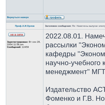
Вернуться наверх
Проф.А.И.Орлов
Заголовок сообщения:
Re: Намечены выпуски элект
2022.08.01. Наме
Зарегистрирован:
Вт сен 28,
рассылки "Эконом
2004 11:58 am
Сообщений:
12459
кафедры "Экономи
научно-учебного 
менеджмент" МГТУ
Издательство АСТ
Фоменко и Г.В. Но