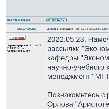
Вернуться наверх
Проф.А.И.Орлов
Заголовок сообщения:
Re: Намечены выпуски элект
2022.05.23. Наме
Зарегистрирован:
Вт сен 28,
рассылки "Эконом
2004 11:58 am
Сообщений:
12459
кафедры "Экономи
научно-учебного 
менеджмент" МГТУ
Познакомьтесь с
Орлова "Аристоте