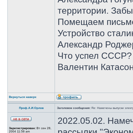
территории. Забы
Помещаем письмо
Устройство стали
Александр Родже
Что успел СССР?
Валентин Катасон
Вернуться наверх
Проф.А.И.Орлов
Заголовок сообщения:
Re: Намечены выпуски элект
2022.05.02. Наме
Зарегистрирован:
Вт сен 28,
рассылки "Эконом
2004 11:58 am