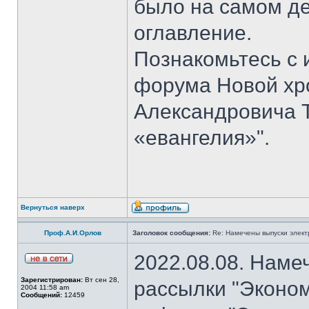
было на самом де
оглавление.
Познакомьтесь с 
форума Новой хр
Александровича 
«евангелия»".
Вернуться наверх
Проф.А.И.Орлов
Заголовок сообщения:
Re: Намечены выпуски элект
2022.08.08. Наме
Зарегистрирован:
Вт сен 28,
рассылки "Эконом
2004 11:58 am
Сообщений:
12459