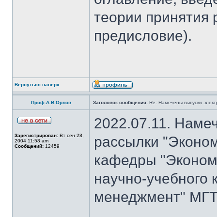
теории принятия 
предисловие).
Вернуться наверх
Проф.А.И.Орлов
Заголовок сообщения:
Re: Намечены выпуски элект
2022.07.11. Наме
Зарегистрирован:
Вт сен 28,
рассылки "Эконом
2004 11:58 am
Сообщений:
12459
кафедры "Экономи
научно-учебного 
менеджмент" МГТУ