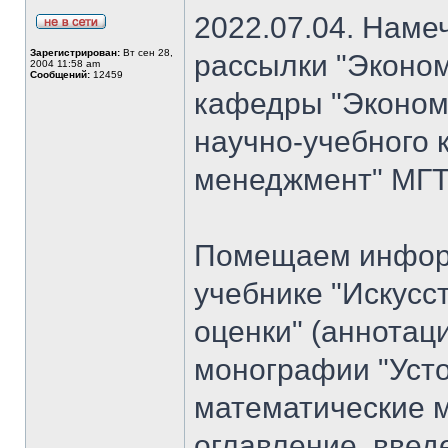
2022.07.04. Наме
Зарегистрирован:
Вт сен 28,
рассылки "Эконом
2004 11:58 am
Сообщений:
12459
кафедры "Экономи
научно-учебного 
менеджмент" МГТУ
Помещаем информ
учебнике "Искусс
оценки" (аннотац
монографии "Уст
математические м
оглавление, введ