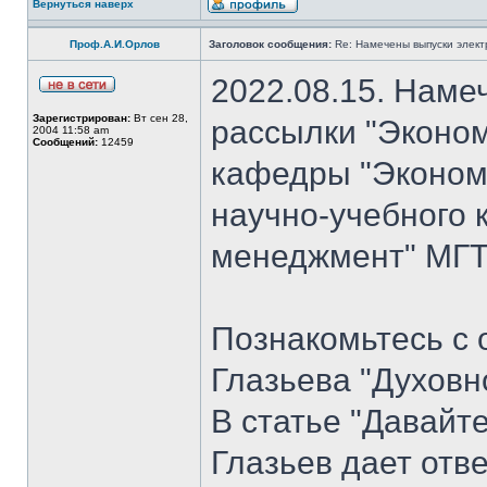
Вернуться наверх
Проф.А.И.Орлов
Заголовок сообщения:
Re: Намечены выпуски элект
2022.08.15. Наме
Зарегистрирован:
Вт сен 28,
рассылки "Эконом
2004 11:58 am
Сообщений:
12459
кафедры "Экономи
научно-учебного 
менеджмент" МГТУ
Познакомьтесь с 
Глазьева "Духовн
В статье "Давайт
Глазьев дает отв