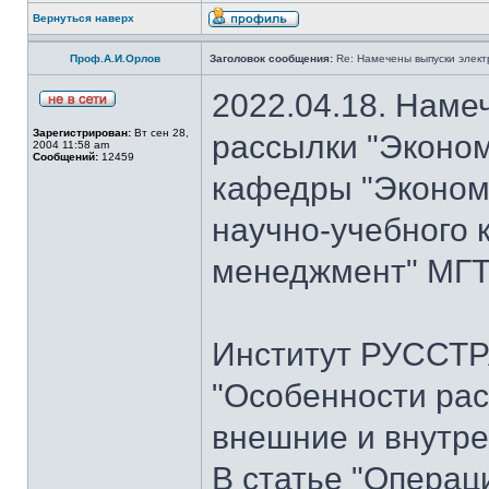
Вернуться наверх
Проф.А.И.Орлов
Заголовок сообщения:
Re: Намечены выпуски элект
2022.04.18. Наме
Зарегистрирован:
Вт сен 28,
рассылки "Эконом
2004 11:58 am
Сообщений:
12459
кафедры "Экономи
научно-учебного 
менеджмент" МГТУ
Институт РУССТР
"Особенности рас
внешние и внутре
В статье "Операц