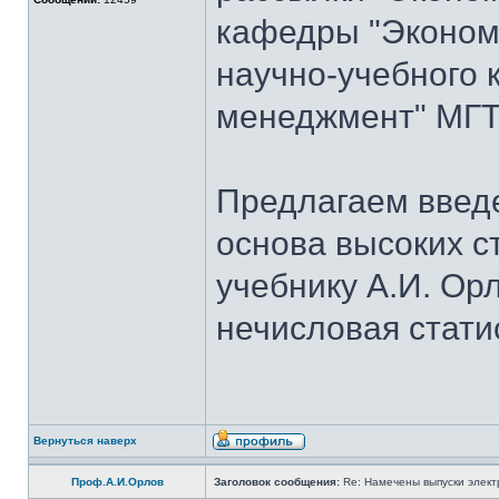
кафедры "Экономи
научно-учебного 
менеджмент" МГТУ
Предлагаем введе
основа высоких с
учебнику А.И. Ор
нечисловая стати
Вернуться наверх
Проф.А.И.Орлов
Заголовок сообщения:
Re: Намечены выпуски элект