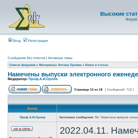
Высокие стат
Форум 
Вход
Регистрация
Сообщения без ответов
|
Активные темы
Список форумов
»
Материалы Антона Орлова
»
Книги и статьи
Намечены выпуски электронного еженеде
Модератор:
Проф.А.И.Орлов
Страница
13
из
18
[ Сообщений: 710 ]
Автор
Проф.А.И.Орлов
Заголовок сообщения:
Re: Намечены выпуски элект
2022.04.11. Наме