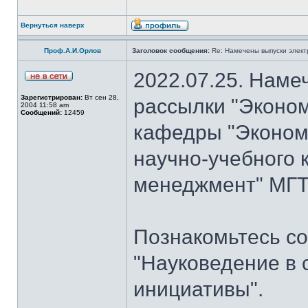
Вернуться наверх
Проф.А.И.Орлов
Заголовок сообщения:
Re: Намечены выпуски элект
2022.07.25. Наме
Зарегистрирован:
Вт сен 28,
рассылки "Эконом
2004 11:58 am
Сообщений:
12459
кафедры "Экономи
научно-учебного 
менеджмент" МГТУ
Познакомьтесь со
"Науковедение в 
инициативы".