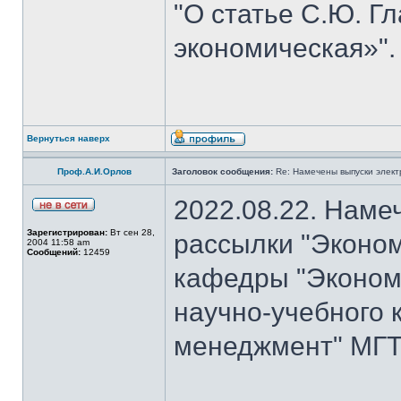
"О статье С.Ю. Г
экономическая»".
Вернуться наверх
Проф.А.И.Орлов
Заголовок сообщения:
Re: Намечены выпуски элект
2022.08.22. Наме
Зарегистрирован:
Вт сен 28,
рассылки "Эконом
2004 11:58 am
Сообщений:
12459
кафедры "Экономи
научно-учебного 
менеджмент" МГТУ