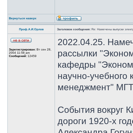
Вернуться наверх
Проф.А.И.Орлов
Заголовок сообщения:
Re: Намечены выпуски элект
2022.04.25. Наме
Зарегистрирован:
Вт сен 28,
рассылки "Эконом
2004 11:58 am
Сообщений:
12459
кафедры "Экономи
научно-учебного 
менеджмент" МГТУ
События вокруг К
дороги 1920-х го
Александра Гогун