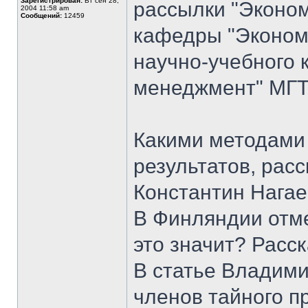
Зарегистрирован:
Вт сен 28,
рассылки "Эконом
2004 11:58 am
Сообщений:
12459
кафедры "Экономи
научно-учебного 
менеджмент" МГТУ
Какими методами
результатов, рас
Константин Нагае
В Финляндии отм
это значит? Расс
В статье Владим
членов тайного пр