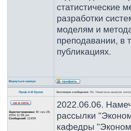
статистические м
разработки систе
моделям и метода
преподавании, в 
публикациях.
Вернуться наверх
Проф.А.И.Орлов
Заголовок сообщения:
Re: Намечены выпуски элект
2022.06.06. Наме
Зарегистрирован:
Вт сен 28,
рассылки "Эконом
2004 11:58 am
Сообщений:
12459
кафедры "Экономи