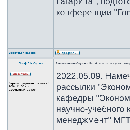
Гагарина", подго
конференции "Гло
.
Вернуться наверх
Проф.А.И.Орлов
Заголовок сообщения:
Re: Намечены выпуски элект
2022.05.09. Наме
Зарегистрирован:
Вт сен 28,
рассылки "Эконом
2004 11:58 am
Сообщений:
12459
кафедры "Экономи
научно-учебного 
менеджмент" МГТУ