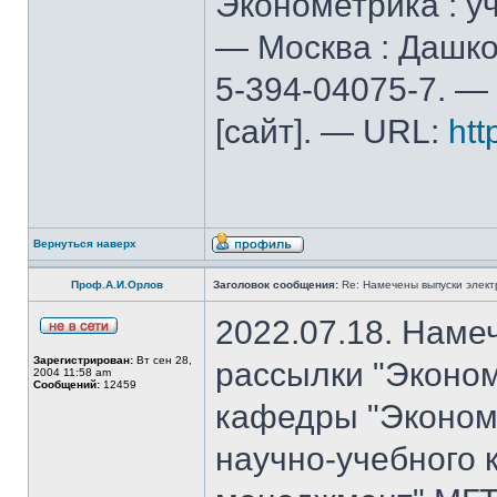
Эконометрика : уч
— Москва : Дашков
5-394-04075-7. — 
[сайт]. — URL:
htt
Вернуться наверх
Проф.А.И.Орлов
Заголовок сообщения:
Re: Намечены выпуски элект
2022.07.18. Наме
Зарегистрирован:
Вт сен 28,
рассылки "Эконом
2004 11:58 am
Сообщений:
12459
кафедры "Экономи
научно-учебного 