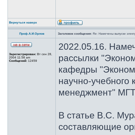
Вернуться наверх
Проф.А.И.Орлов
Заголовок сообщения:
Re: Намечены выпуски элект
2022.05.16. Наме
Зарегистрирован:
Вт сен 28,
рассылки "Эконом
2004 11:58 am
Сообщений:
12459
кафедры "Экономи
научно-учебного 
менеджмент" МГТУ
В статье В.С. Му
составляющие ор