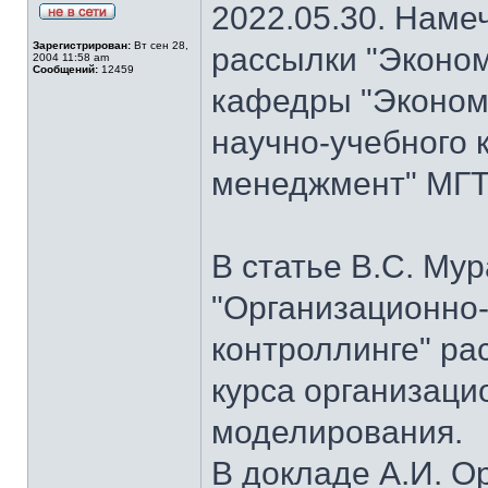
2022.05.30. Наме
Зарегистрирован:
Вт сен 28,
рассылки "Эконом
2004 11:58 am
Сообщений:
12459
кафедры "Экономи
научно-учебного 
менеджмент" МГТУ
В статье В.С. Му
"Организационно
контроллинге" ра
курса организаци
моделирования.
В докладе А.И. О