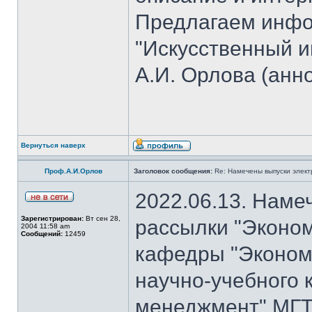
Предлагаем инфо
"Искусственный и
А.И. Орлова (анн
Вернуться наверх
Проф.А.И.Орлов
Заголовок сообщения:
Re: Намечены выпуски элект
2022.06.13. Наме
Зарегистрирован:
Вт сен 28,
рассылки "Эконом
2004 11:58 am
Сообщений:
12459
кафедры "Экономи
научно-учебного 
менеджмент" МГТУ