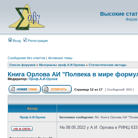
Высокие стат
Форум 
Вход
Регистрация
Сообщения без ответов
|
Активные темы
Список форумов
»
Материалы проф.А.И.Орлова
»
Статистические методы
Книга Орлова АИ "Полвека в мире форму
Модератор:
Проф.А.И.Орлов
Страница
12
из
17
[ Сообщений: 663 ]
Автор
Проф.А.И.Орлов
Заголовок сообщения:
Re: Книга Орлова АИ "Полве
На 08.05.2022 у А.И. Орлова в РИНЦ 633