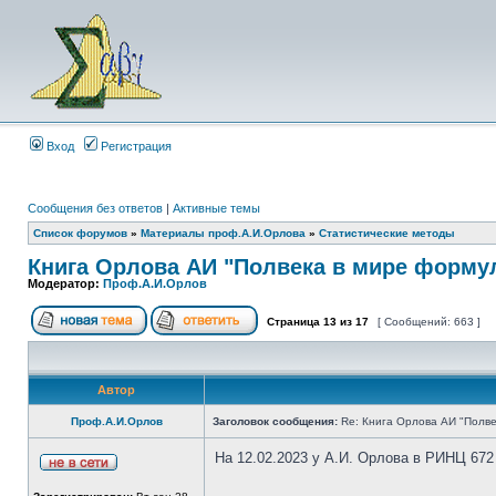
Вход
Регистрация
Сообщения без ответов
|
Активные темы
Список форумов
»
Материалы проф.А.И.Орлова
»
Статистические методы
Книга Орлова АИ "Полвека в мире форму
Модератор:
Проф.А.И.Орлов
Страница
13
из
17
[ Сообщений: 663 ]
Автор
Проф.А.И.Орлов
Заголовок сообщения:
Re: Книга Орлова АИ "Полве
На 12.02.2023 у А.И. Орлова в РИНЦ 672