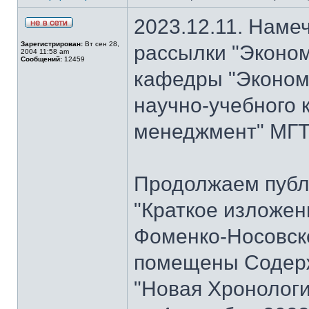
2023.12.11. Наме
Зарегистрирован:
Вт сен 28,
рассылки "Эконом
2004 11:58 am
Сообщений:
12459
кафедры "Экономи
научно-учебного 
менеджмент" МГТУ
Продолжаем публ
"Краткое изложен
Фоменко-Носовског
помещены Содерж
"Новая Хронологи