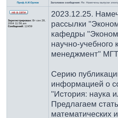
Проф.А.И.Орлов
Заголовок сообщения:
Re: Намечены выпуски элект
2023.12.25. Наме
Зарегистрирован:
Вт сен 28,
рассылки "Эконом
2004 11:58 am
Сообщений:
12459
кафедры "Экономи
научно-учебного 
менеджмент" МГТУ
Серию публикаци
информацией о с
"История: наука 
Предлагаем стать
математических и