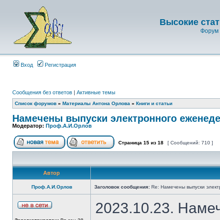
Высокие стат
Форум 
Вход
Регистрация
Сообщения без ответов
|
Активные темы
Список форумов
»
Материалы Антона Орлова
»
Книги и статьи
Намечены выпуски электронного еженеде
Модератор:
Проф.А.И.Орлов
Страница
15
из
18
[ Сообщений: 710 ]
Автор
Проф.А.И.Орлов
Заголовок сообщения:
Re: Намечены выпуски элект
2023.10.23. Наме