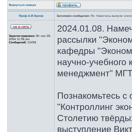
Вернуться наверх
Проф.А.И.Орлов
Заголовок сообщения:
Re: Намечены выпуски элект
2024.01.08. Наме
Зарегистрирован:
Вт сен 28,
рассылки "Эконом
2004 11:58 am
Сообщений:
12459
кафедры "Экономи
научно-учебного 
менеджмент" МГТУ
Познакомьтесь с
"Контроллинг эко
Столетию твёрдых
выступление Вик