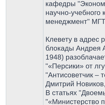
кафедры "Экономи
научно-учебного 
менеджмент" МГТУ
Клевету в адрес 
блокады Андрея 
1948) разоблачае
"«Персики» от лгу
"Антисоветчик – т
Дмитрий Новиков,
В статьях "Двоем
"«Министерство п