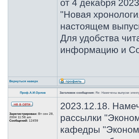
от 4 декабря 202
"Новая хронология 
настоящем выпуск
Для удобства чит
информацию и Со
Вернуться наверх
Проф.А.И.Орлов
Заголовок сообщения:
Re: Намечены выпуски элект
2023.12.18. Наме
Зарегистрирован:
Вт сен 28,
рассылки "Эконом
2004 11:58 am
Сообщений:
12459
кафедры "Экономи