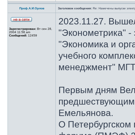
Проф.А.И.Орлов
Заголовок сообщения:
Re: Намечены выпуски элект
2023.11.27. Выше
Зарегистрирован:
Вт сен 28,
"Эконометрика" -
2004 11:58 am
Сообщений:
12459
"Экономика и орг
учебного комплек
менеджмент" МГТУ
Первым дням Вел
предшествующим 
Емельянова.
О Петербургском