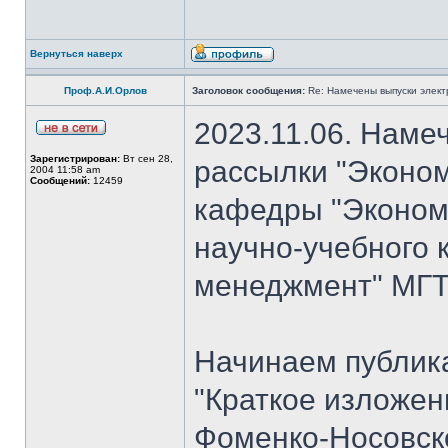
Вернуться наверх
Проф.А.И.Орлов
Заголовок сообщения:
Re: Намечены выпуски элект
2023.11.06. Наме
Зарегистрирован:
Вт сен 28,
рассылки "Эконом
2004 11:58 am
Сообщений:
12459
кафедры "Экономи
научно-учебного 
менеджмент" МГТУ
Начинаем публик
"Краткое изложен
Фоменко-Носовско