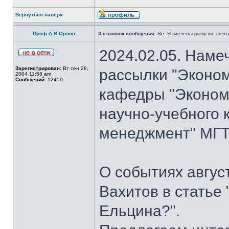
Вернуться наверх
Проф.А.И.Орлов
Заголовок сообщения:
Re: Намечены выпуски элект
2024.02.05. Наме
Зарегистрирован:
Вт сен 28,
рассылки "Эконом
2004 11:58 am
Сообщений:
12459
кафедры "Экономи
научно-учебного 
менеджмент" МГТУ
О событиях авгус
Вахитов в статье
Ельцина?".