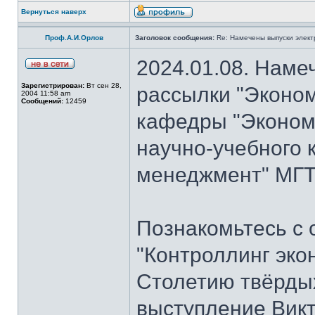
Вернуться наверх
Проф.А.И.Орлов
Заголовок сообщения:
Re: Намечены выпуски элект
2024.01.08. Наме
Зарегистрирован:
Вт сен 28,
рассылки "Эконом
2004 11:58 am
Сообщений:
12459
кафедры "Экономи
научно-учебного 
менеджмент" МГТУ
Познакомьтесь с
"Контроллинг эко
Столетию твёрдых
выступление Вик