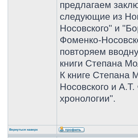
предлагаем закл
следующие из Но
Носовского" и "Б
Фоменко-Носовско
повторяем вводн
книги Степана Мо
К книге Степана 
Носовского и А.Т
хронологии".
Вернуться наверх