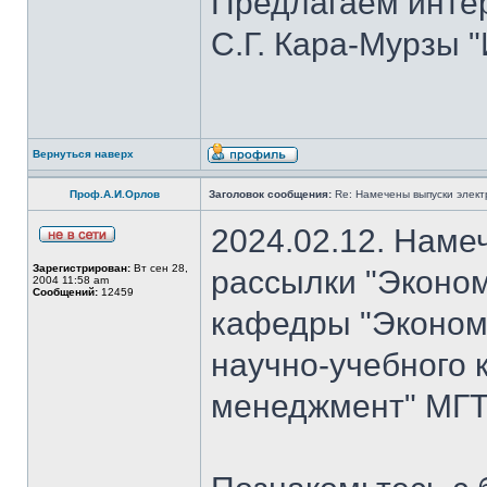
Предлагаем инте
С.Г. Кара-Мурзы "
Вернуться наверх
Проф.А.И.Орлов
Заголовок сообщения:
Re: Намечены выпуски элект
2024.02.12. Наме
Зарегистрирован:
Вт сен 28,
рассылки "Эконом
2004 11:58 am
Сообщений:
12459
кафедры "Экономи
научно-учебного 
менеджмент" МГТУ