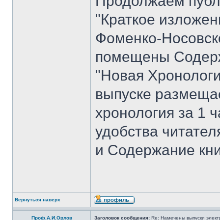
Продолжаем публ
"Краткое изложен
Фоменко-Носовског
помещены Содерж
"Новая Хронологи
выпуске размеща
хронология за 1 ча
удобства читате
и Содержание кни
Вернуться наверх
Проф.А.И.Орлов
Заголовок сообщения:
Re: Намечены выпуски элект