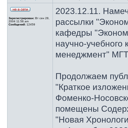
2023.12.11. Наме
Зарегистрирован:
Вт сен 28,
рассылки "Эконом
2004 11:58 am
Сообщений:
12459
кафедры "Экономи
научно-учебного 
менеджмент" МГТУ
Продолжаем публ
"Краткое изложен
Фоменко-Носовског
помещены Содерж
"Новая Хронологи