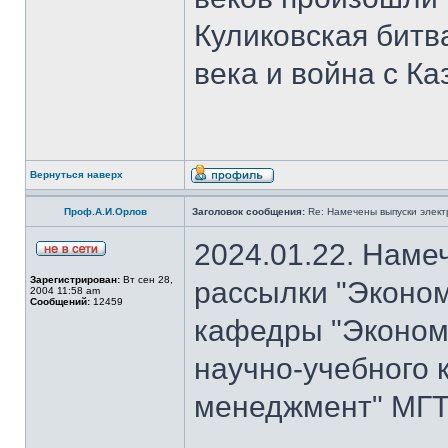
Куликовская битв
века и война с Ка
Вернуться наверх
Проф.А.И.Орлов
Заголовок сообщения:
Re: Намечены выпуски элект
2024.01.22. Наме
Зарегистрирован:
Вт сен 28,
рассылки "Эконом
2004 11:58 am
Сообщений:
12459
кафедры "Экономи
научно-учебного 
менеджмент" МГТУ