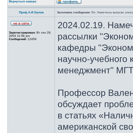
Вернуться наверх
Проф.А.И.Орлов
Заголовок сообщения:
Re: Намечены выпуски элект
2024.02.19. Наме
Зарегистрирован:
Вт сен 28,
рассылки "Эконом
2004 11:58 am
Сообщений:
12459
кафедры "Экономи
научно-учебного 
менеджмент" МГТУ
Профессор Вален
обсуждает пробл
в статьях «Налич
американской сво