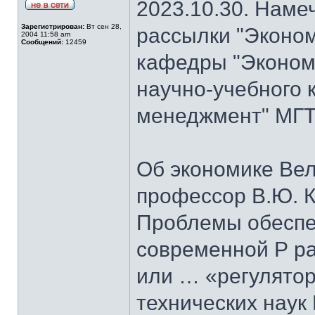
2023.10.30. Наме
Зарегистрирован:
Вт сен 28,
рассылки "Эконом
2004 11:58 am
Сообщений:
12459
кафедры "Экономи
научно-учебного 
менеджмент" МГТУ
Об экономике Ве
профессор В.Ю. К
Проблемы обеспе
современной Р ра
или … «регулятор
технических наук 