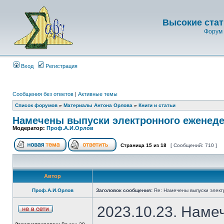
Высокие стат
Форум 
Вход
Регистрация
Сообщения без ответов
|
Активные темы
Список форумов
»
Материалы Антона Орлова
»
Книги и статьи
Намечены выпуски электронного еженеде
Модератор:
Проф.А.И.Орлов
Страница
15
из
18
[ Сообщений: 710 ]
Автор
Проф.А.И.Орлов
Заголовок сообщения:
Re: Намечены выпуски элект
2023.10.23. Наме