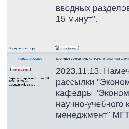
вводных разделов
15 минут".
Вернуться наверх
Проф.А.И.Орлов
Заголовок сообщения:
Re: Намечены выпуски элект
2023.11.13. Наме
Зарегистрирован:
Вт сен 28,
рассылки "Эконом
2004 11:58 am
Сообщений:
12459
кафедры "Экономи
научно-учебного 
менеджмент" МГТУ