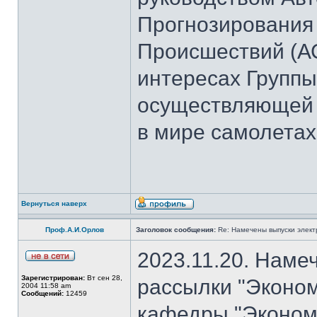
Прогнозирования
Происшествий (А
интересах Группы
осуществляющей 
в мире самолетах
Вернуться наверх
Проф.А.И.Орлов
Заголовок сообщения:
Re: Намечены выпуски элект
2023.11.20. Наме
Зарегистрирован:
Вт сен 28,
рассылки "Эконом
2004 11:58 am
Сообщений:
12459
кафедры "Экономи