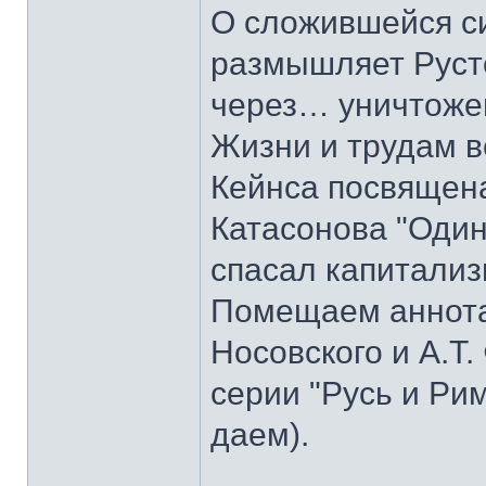
О сложившейся с
размышляет Руст
через… уничтоже
Жизни и трудам в
Кейнса посвящена
Катасонова "Один
спасал капитализ
Помещаем аннотац
Носовского и А.Т.
серии "Русь и Ри
даем).