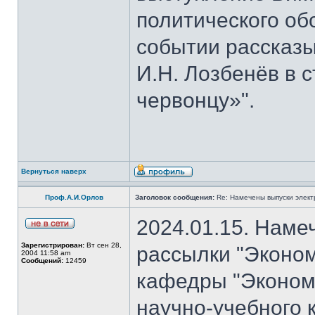
политического об
событии рассказы
И.Н. Лозбенёв в с
червонцу»".
Вернуться наверх
Проф.А.И.Орлов
Заголовок сообщения:
Re: Намечены выпуски элект
2024.01.15. Наме
Зарегистрирован:
Вт сен 28,
рассылки "Эконом
2004 11:58 am
Сообщений:
12459
кафедры "Экономи
научно-учебного 