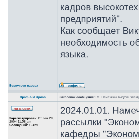
кадров высокотех
предприятий".
Как сообщает Вик
необходимость об
языка.
Вернуться наверх
Проф.А.И.Орлов
Заголовок сообщения:
Re: Намечены выпуски элект
2024.01.01. Наме
Зарегистрирован:
Вт сен 28,
рассылки "Эконом
2004 11:58 am
Сообщений:
12459
кафедры "Экономи