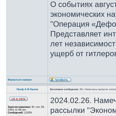
О событиях август
экономических на
"Операция «Дефо
Представляет инт
лет независимост
ущерб от гитлеров
Вернуться наверх
Проф.А.И.Орлов
Заголовок сообщения:
Re: Намечены выпуски элект
2024.02.26. Наме
Зарегистрирован:
Вт сен 28,
рассылки "Эконом
2004 11:58 am
Сообщений:
12459