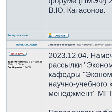
форуме (ПМЭФ) 20
В.Ю. Катасонов.
Вернуться наверх
Проф.А.И.Орлов
Заголовок сообщения:
Re: Намечены выпуски элект
2023.12.04. Наме
Зарегистрирован:
Вт сен 28,
рассылки "Эконом
2004 11:58 am
Сообщений:
12459
кафедры "Экономи
научно-учебного 
менеджмент" МГТУ