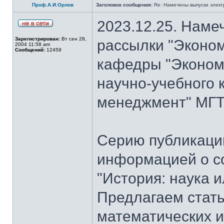
Проф.А.И.Орлов
Заголовок сообщения:
Re: Намечены выпуски элект
2023.12.25. Наме
Зарегистрирован:
Вт сен 28,
рассылки "Эконом
2004 11:58 am
Сообщений:
12459
кафедры "Экономи
научно-учебного 
менеджмент" МГТУ
Серию публикаци
информацией о с
"История: наука 
Предлагаем стать
математических и