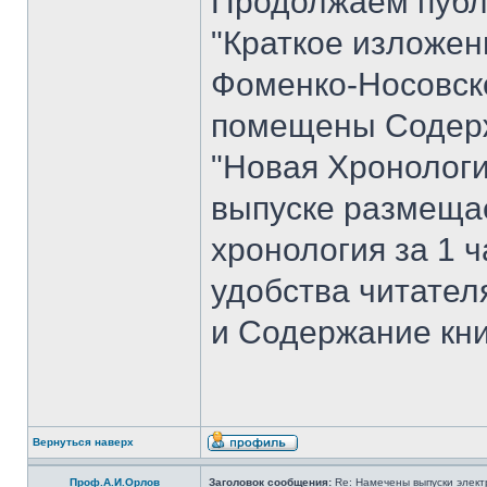
Продолжаем публ
"Краткое изложен
Фоменко-Носовског
помещены Содерж
"Новая Хронологи
выпуске размеща
хронология за 1 ча
удобства читате
и Содержание кни
Вернуться наверх
Проф.А.И.Орлов
Заголовок сообщения:
Re: Намечены выпуски элект