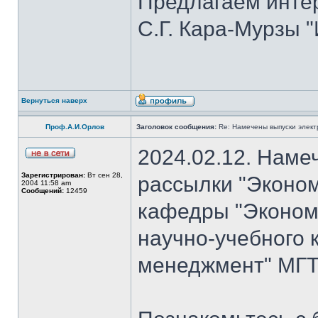
Предлагаем инте
С.Г. Кара-Мурзы "
Вернуться наверх
Проф.А.И.Орлов
Заголовок сообщения:
Re: Намечены выпуски элект
2024.02.12. Наме
Зарегистрирован:
Вт сен 28,
рассылки "Эконом
2004 11:58 am
Сообщений:
12459
кафедры "Экономи
научно-учебного 
менеджмент" МГТУ