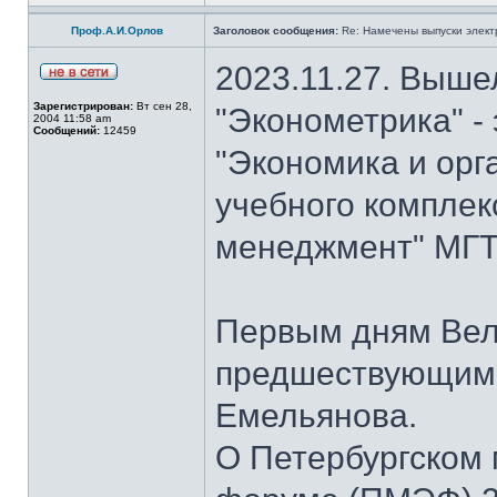
Проф.А.И.Орлов
Заголовок сообщения:
Re: Намечены выпуски элект
2023.11.27. Выше
Зарегистрирован:
Вт сен 28,
"Эконометрика" -
2004 11:58 am
Сообщений:
12459
"Экономика и орг
учебного комплек
менеджмент" МГТУ
Первым дням Вел
предшествующим 
Емельянова.
О Петербургском