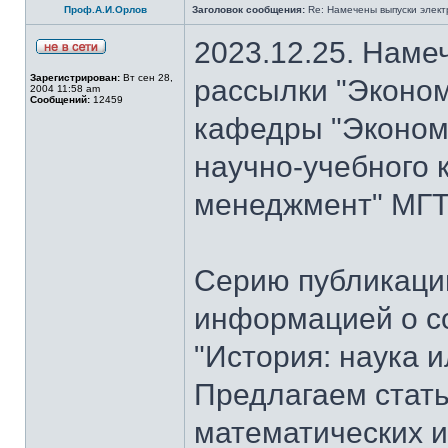
Проф.А.И.Орлов
Заголовок сообщения:
Re: Намечены выпуски элект
2023.12.25. Наме
Зарегистрирован:
Вт сен 28,
рассылки "Эконом
2004 11:58 am
Сообщений:
12459
кафедры "Экономи
научно-учебного 
менеджмент" МГТУ
Серию публикаци
информацией о с
"История: наука 
Предлагаем стать
математических и