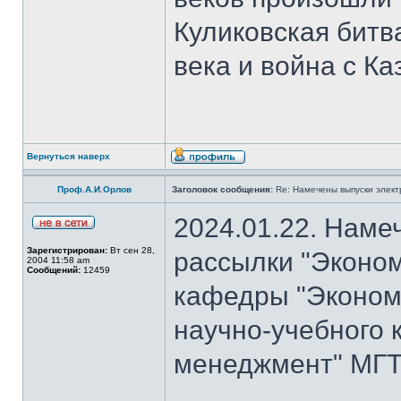
Куликовская битв
века и война с Ка
Вернуться наверх
Проф.А.И.Орлов
Заголовок сообщения:
Re: Намечены выпуски элект
2024.01.22. Наме
Зарегистрирован:
Вт сен 28,
рассылки "Эконом
2004 11:58 am
Сообщений:
12459
кафедры "Экономи
научно-учебного 
менеджмент" МГТУ