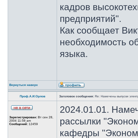
кадров высокотех
предприятий".
Как сообщает Вик
необходимость об
языка.
Вернуться наверх
Проф.А.И.Орлов
Заголовок сообщения:
Re: Намечены выпуски элект
2024.01.01. Наме
Зарегистрирован:
Вт сен 28,
рассылки "Эконом
2004 11:58 am
Сообщений:
12459
кафедры "Экономи