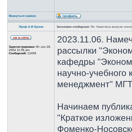
Вернуться наверх
Проф.А.И.Орлов
Заголовок сообщения:
Re: Намечены выпуски элект
2023.11.06. Наме
Зарегистрирован:
Вт сен 28,
рассылки "Эконом
2004 11:58 am
Сообщений:
12459
кафедры "Экономи
научно-учебного 
менеджмент" МГТУ
Начинаем публик
"Краткое изложен
Фоменко-Носовско