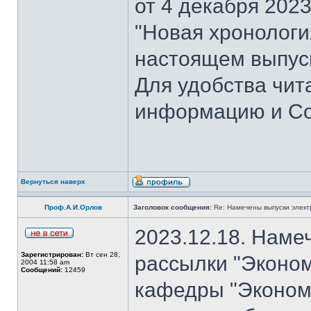
от 4 декабря 202
"Новая хронология 
настоящем выпуск
Для удобства чит
информацию и Со
Вернуться наверх
Проф.А.И.Орлов
Заголовок сообщения:
Re: Намечены выпуски элект
2023.12.18. Наме
Зарегистрирован:
Вт сен 28,
рассылки "Эконом
2004 11:58 am
Сообщений:
12459
кафедры "Экономи