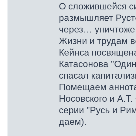
О сложившейся с
размышляет Руст
через… уничтоже
Жизни и трудам в
Кейнса посвящена
Катасонова "Один
спасал капитализ
Помещаем аннотац
Носовского и А.Т.
серии "Русь и Ри
даем).