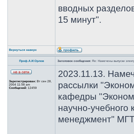
вводных разделов
15 минут".
Вернуться наверх
Проф.А.И.Орлов
Заголовок сообщения:
Re: Намечены выпуски элект
2023.11.13. Наме
Зарегистрирован:
Вт сен 28,
рассылки "Эконом
2004 11:58 am
Сообщений:
12459
кафедры "Экономи
научно-учебного 
менеджмент" МГТУ