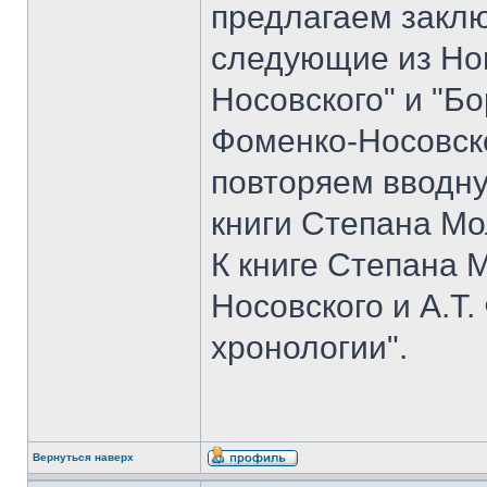
предлагаем закл
следующие из Но
Носовского" и "Б
Фоменко-Носовско
повторяем вводн
книги Степана Мо
К книге Степана 
Носовского и А.Т
хронологии".
Вернуться наверх