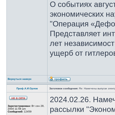
О событиях август
экономических на
"Операция «Дефо
Представляет инт
лет независимост
ущерб от гитлеров
Вернуться наверх
Проф.А.И.Орлов
Заголовок сообщения:
Re: Намечены выпуски элект
2024.02.26. Наме
Зарегистрирован:
Вт сен 28,
рассылки "Эконом
2004 11:58 am
Сообщений:
12459