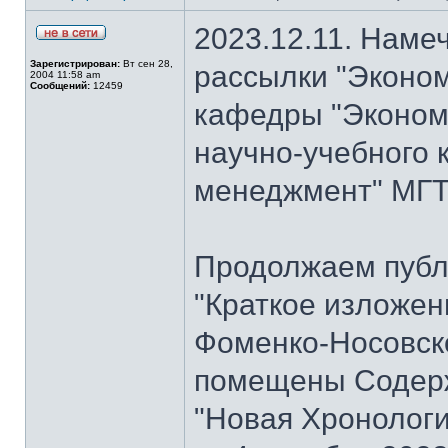
2023.12.11. Наме
Зарегистрирован:
Вт сен 28,
рассылки "Эконом
2004 11:58 am
Сообщений:
12459
кафедры "Экономи
научно-учебного 
менеджмент" МГТУ
Продолжаем публ
"Краткое изложен
Фоменко-Носовског
помещены Содерж
"Новая Хронологи