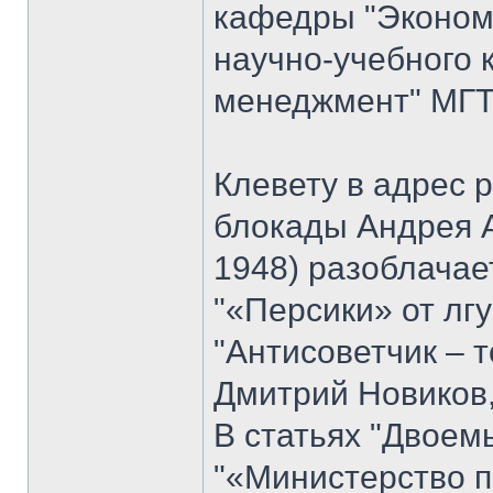
кафедры "Экономи
научно-учебного 
менеджмент" МГТУ
Клевету в адрес 
блокады Андрея 
1948) разоблачае
"«Персики» от лгу
"Антисоветчик – т
Дмитрий Новиков,
В статьях "Двоем
"«Министерство п