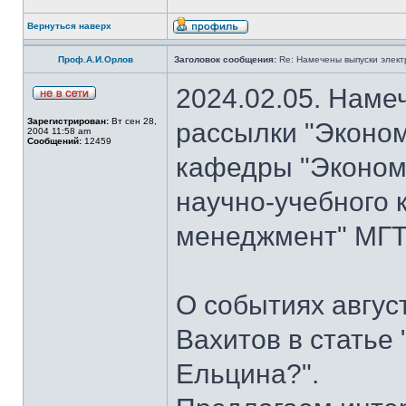
Вернуться наверх
Проф.А.И.Орлов
Заголовок сообщения:
Re: Намечены выпуски элект
2024.02.05. Наме
Зарегистрирован:
Вт сен 28,
рассылки "Эконом
2004 11:58 am
Сообщений:
12459
кафедры "Экономи
научно-учебного 
менеджмент" МГТУ
О событиях авгус
Вахитов в статье
Ельцина?".