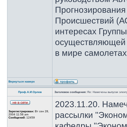
Прогнозирования
Происшествий (А
интересах Группы
осуществляющей 
в мире самолетах
Вернуться наверх
Проф.А.И.Орлов
Заголовок сообщения:
Re: Намечены выпуски элект
2023.11.20. Наме
Зарегистрирован:
Вт сен 28,
рассылки "Эконом
2004 11:58 am
Сообщений:
12459
кафедры "Экономи