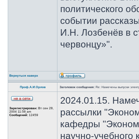
политического об
событии рассказы
И.Н. Лозбенёв в с
червонцу»".
Вернуться наверх
Проф.А.И.Орлов
Заголовок сообщения:
Re: Намечены выпуски элект
2024.01.15. Наме
Зарегистрирован:
Вт сен 28,
рассылки "Эконом
2004 11:58 am
Сообщений:
12459
кафедры "Экономи
научно-учебного 