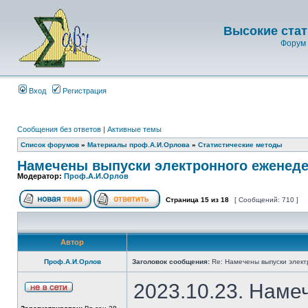
Высокие стат
Форум 
Вход
Регистрация
Сообщения без ответов
|
Активные темы
Список форумов
»
Материалы проф.А.И.Орлова
»
Статистические методы
Намечены выпуски электронного еженеде
Модератор:
Проф.А.И.Орлов
Страница
15
из
18
[ Сообщений: 710 ]
Автор
Проф.А.И.Орлов
Заголовок сообщения:
Re: Намечены выпуски элект
2023.10.23. Наме