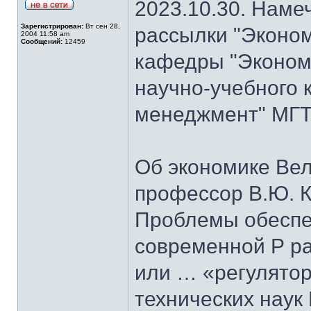
2023.10.30. Наме
Зарегистрирован:
Вт сен 28,
рассылки "Эконом
2004 11:58 am
Сообщений:
12459
кафедры "Экономи
научно-учебного 
менеджмент" МГТУ
Об экономике Ве
профессор В.Ю. К
Проблемы обеспе
современной Р ра
или … «регулятор
технических наук 