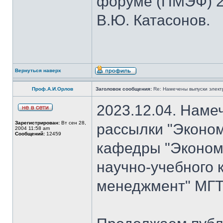
форуме (ПМЭФ) 20
В.Ю. Катасонов.
Вернуться наверх
Проф.А.И.Орлов
Заголовок сообщения:
Re: Намечены выпуски элект
2023.12.04. Наме
Зарегистрирован:
Вт сен 28,
рассылки "Эконом
2004 11:58 am
Сообщений:
12459
кафедры "Экономи
научно-учебного 
менеджмент" МГТУ