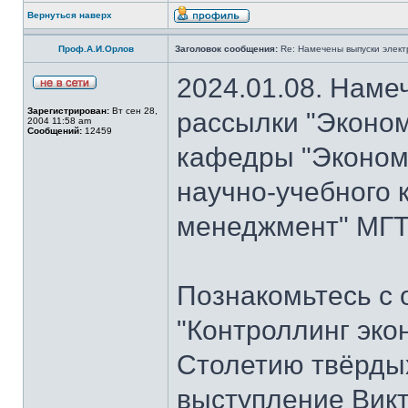
Вернуться наверх
Проф.А.И.Орлов
Заголовок сообщения:
Re: Намечены выпуски элект
2024.01.08. Наме
Зарегистрирован:
Вт сен 28,
рассылки "Эконом
2004 11:58 am
Сообщений:
12459
кафедры "Экономи
научно-учебного 
менеджмент" МГТУ
Познакомьтесь с
"Контроллинг эко
Столетию твёрдых
выступление Вик