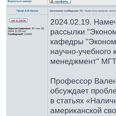
Вернуться наверх
Проф.А.И.Орлов
Заголовок сообщения:
Re: Намечены выпуски элект
2024.02.19. Наме
Зарегистрирован:
Вт сен 28,
рассылки "Эконом
2004 11:58 am
Сообщений:
12459
кафедры "Экономи
научно-учебного 
менеджмент" МГТУ
Профессор Вален
обсуждает пробл
в статьях «Налич
американской сво