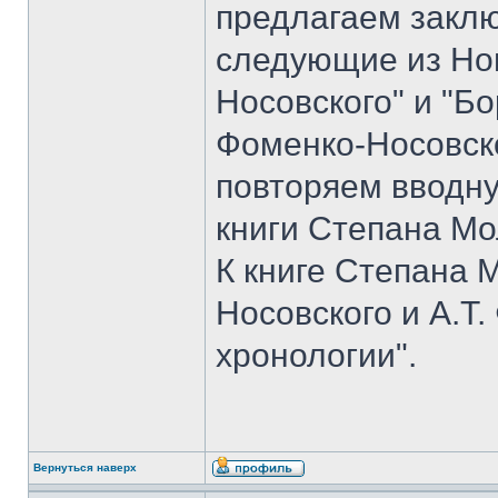
предлагаем закл
следующие из Но
Носовского" и "Б
Фоменко-Носовско
повторяем вводн
книги Степана Мо
К книге Степана 
Носовского и А.Т
хронологии".
Вернуться наверх