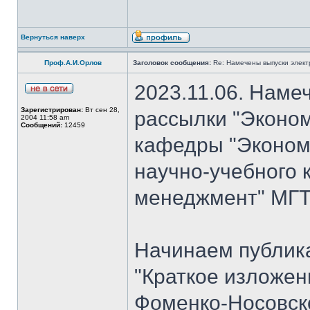
Вернуться наверх
Проф.А.И.Орлов
Заголовок сообщения:
Re: Намечены выпуски элект
2023.11.06. Наме
Зарегистрирован:
Вт сен 28,
рассылки "Эконом
2004 11:58 am
Сообщений:
12459
кафедры "Экономи
научно-учебного 
менеджмент" МГТУ
Начинаем публик
"Краткое изложен
Фоменко-Носовско