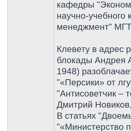
кафедры "Экономи
научно-учебного 
менеджмент" МГТУ
Клевету в адрес 
блокады Андрея 
1948) разоблачае
"«Персики» от лгу
"Антисоветчик – т
Дмитрий Новиков,
В статьях "Двоем
"«Министерство п