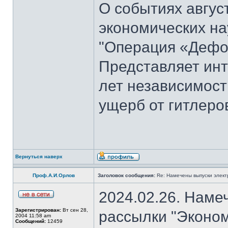
О событиях август
экономических на
"Операция «Дефо
Представляет инт
лет независимост
ущерб от гитлеров
Вернуться наверх
Проф.А.И.Орлов
Заголовок сообщения:
Re: Намечены выпуски элект
2024.02.26. Наме
Зарегистрирован:
Вт сен 28,
рассылки "Эконом
2004 11:58 am
Сообщений:
12459