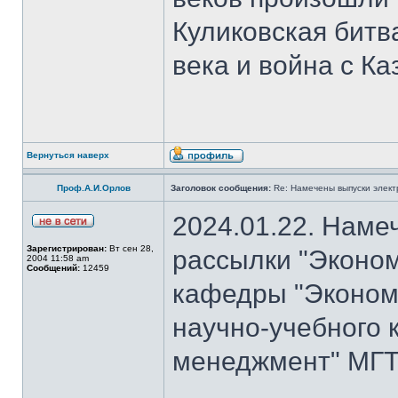
Куликовская битв
века и война с Ка
Вернуться наверх
Проф.А.И.Орлов
Заголовок сообщения:
Re: Намечены выпуски элект
2024.01.22. Наме
Зарегистрирован:
Вт сен 28,
рассылки "Эконом
2004 11:58 am
Сообщений:
12459
кафедры "Экономи
научно-учебного 
менеджмент" МГТУ