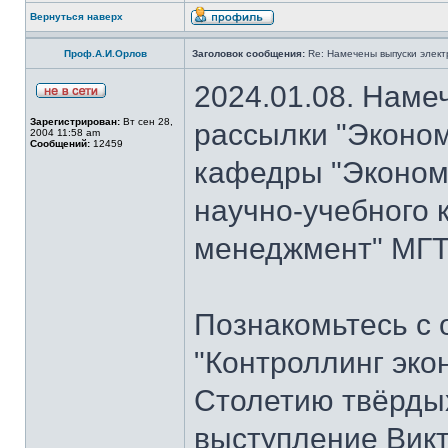
Вернуться наверх
Проф.А.И.Орлов
Заголовок сообщения:
Re: Намечены выпуски элект
2024.01.08. Наме
Зарегистрирован:
Вт сен 28,
рассылки "Эконом
2004 11:58 am
Сообщений:
12459
кафедры "Экономи
научно-учебного 
менеджмент" МГТУ
Познакомьтесь с
"Контроллинг эко
Столетию твёрдых
выступление Вик