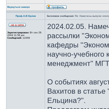
Вернуться наверх
Проф.А.И.Орлов
Заголовок сообщения:
Re: Намечены выпуски элект
2024.02.05. Наме
Зарегистрирован:
Вт сен 28,
рассылки "Эконом
2004 11:58 am
Сообщений:
12459
кафедры "Экономи
научно-учебного 
менеджмент" МГТУ
О событиях авгус
Вахитов в статье
Ельцина?".