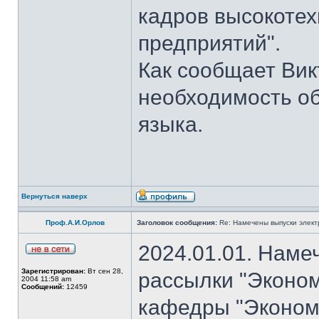
кадров высокотех
предприятий".
Как сообщает Вик
необходимость об
языка.
Вернуться наверх
Проф.А.И.Орлов
Заголовок сообщения:
Re: Намечены выпуски элект
2024.01.01. Наме
Зарегистрирован:
Вт сен 28,
рассылки "Эконом
2004 11:58 am
Сообщений:
12459
кафедры "Экономи