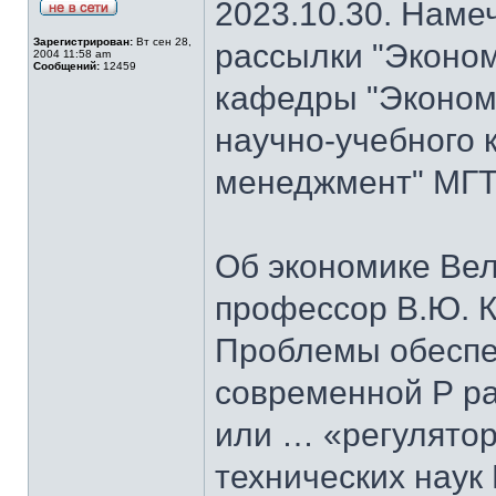
2023.10.30. Наме
Зарегистрирован:
Вт сен 28,
рассылки "Эконом
2004 11:58 am
Сообщений:
12459
кафедры "Экономи
научно-учебного 
менеджмент" МГТУ
Об экономике Ве
профессор В.Ю. К
Проблемы обеспе
современной Р ра
или … «регулятор
технических наук 