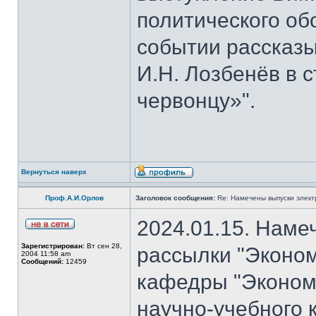
политического об
событии рассказы
И.Н. Лозбенёв в с
червонцу»".
Вернуться наверх
Проф.А.И.Орлов
Заголовок сообщения:
Re: Намечены выпуски элект
2024.01.15. Наме
Зарегистрирован:
Вт сен 28,
рассылки "Эконом
2004 11:58 am
Сообщений:
12459
кафедры "Экономи
научно-учебного 