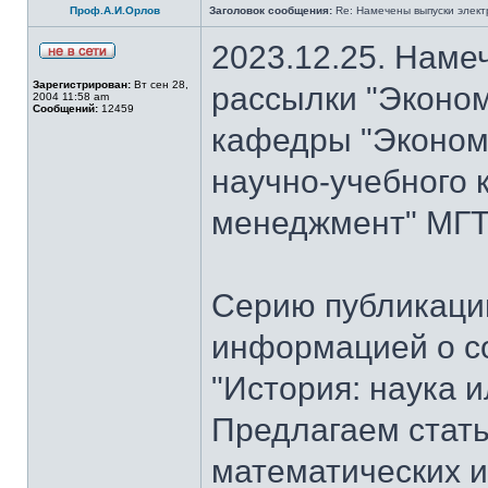
Проф.А.И.Орлов
Заголовок сообщения:
Re: Намечены выпуски элект
2023.12.25. Наме
Зарегистрирован:
Вт сен 28,
рассылки "Эконом
2004 11:58 am
Сообщений:
12459
кафедры "Экономи
научно-учебного 
менеджмент" МГТУ
Серию публикаци
информацией о с
"История: наука 
Предлагаем стать
математических и