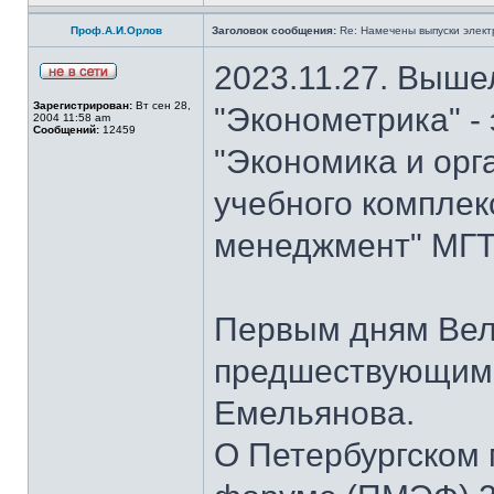
Проф.А.И.Орлов
Заголовок сообщения:
Re: Намечены выпуски элект
2023.11.27. Выше
Зарегистрирован:
Вт сен 28,
"Эконометрика" -
2004 11:58 am
Сообщений:
12459
"Экономика и орг
учебного комплек
менеджмент" МГТУ
Первым дням Вел
предшествующим 
Емельянова.
О Петербургском