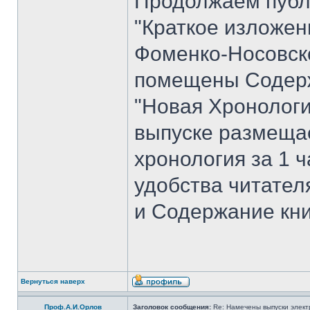
Продолжаем публ
"Краткое изложен
Фоменко-Носовског
помещены Содерж
"Новая Хронологи
выпуске размеща
хронология за 1 ча
удобства читате
и Содержание кни
Вернуться наверх
Проф.А.И.Орлов
Заголовок сообщения:
Re: Намечены выпуски элект