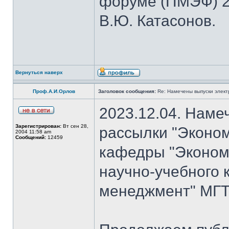
форуме (ПМЭФ) 20
В.Ю. Катасонов.
Вернуться наверх
Проф.А.И.Орлов
Заголовок сообщения:
Re: Намечены выпуски элект
2023.12.04. Наме
Зарегистрирован:
Вт сен 28,
рассылки "Эконом
2004 11:58 am
Сообщений:
12459
кафедры "Экономи
научно-учебного 
менеджмент" МГТУ