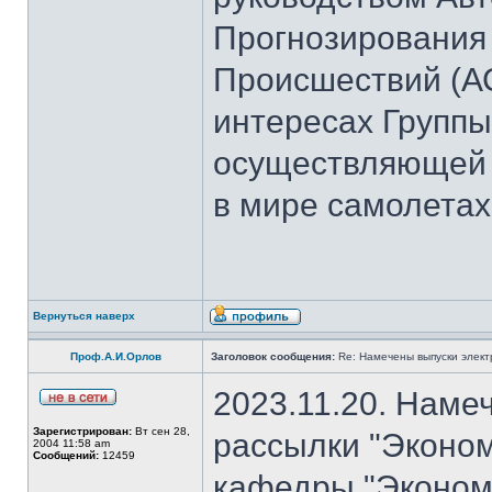
Прогнозирования
Происшествий (А
интересах Группы
осуществляющей 
в мире самолетах
Вернуться наверх
Проф.А.И.Орлов
Заголовок сообщения:
Re: Намечены выпуски элект
2023.11.20. Наме
Зарегистрирован:
Вт сен 28,
рассылки "Эконом
2004 11:58 am
Сообщений:
12459
кафедры "Экономи