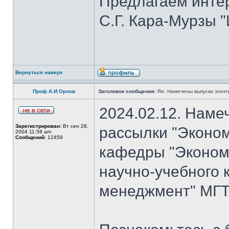
Предлагаем инте
С.Г. Кара-Мурзы "
Вернуться наверх
Проф.А.И.Орлов
Заголовок сообщения:
Re: Намечены выпуски элект
2024.02.12. Наме
Зарегистрирован:
Вт сен 28,
рассылки "Эконом
2004 11:58 am
Сообщений:
12459
кафедры "Экономи
научно-учебного 
менеджмент" МГТУ