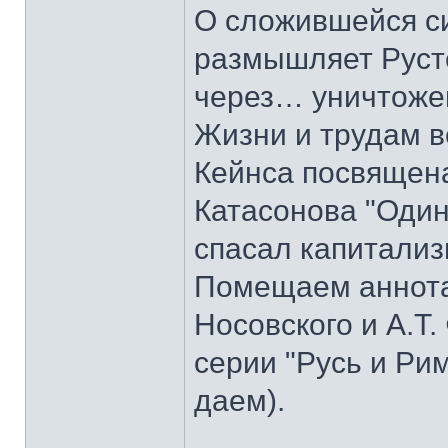
О сложившейся с
размышляет Руст
через… уничтоже
Жизни и трудам в
Кейнса посвящена
Катасонова "Один
спасал капитализ
Помещаем аннотац
Носовского и А.Т.
серии "Русь и Ри
даем).