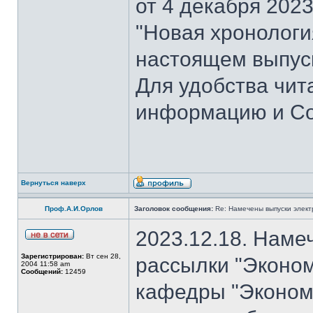
от 4 декабря 202
"Новая хронология 
настоящем выпуск
Для удобства чит
информацию и Со
Вернуться наверх
Проф.А.И.Орлов
Заголовок сообщения:
Re: Намечены выпуски элект
2023.12.18. Наме
Зарегистрирован:
Вт сен 28,
рассылки "Эконом
2004 11:58 am
Сообщений:
12459
кафедры "Экономи