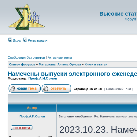
Высокие стат
Форум 
Вход
Регистрация
Сообщения без ответов
|
Активные темы
Список форумов
»
Материалы Антона Орлова
»
Книги и статьи
Намечены выпуски электронного еженеде
Модератор:
Проф.А.И.Орлов
Страница
15
из
18
[ Сообщений: 710 ]
Автор
Проф.А.И.Орлов
Заголовок сообщения:
Re: Намечены выпуски элект
2023.10.23. Наме