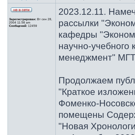
2023.12.11. Наме
Зарегистрирован:
Вт сен 28,
рассылки "Эконом
2004 11:58 am
Сообщений:
12459
кафедры "Экономи
научно-учебного 
менеджмент" МГТУ
Продолжаем публ
"Краткое изложен
Фоменко-Носовског
помещены Содерж
"Новая Хронологи