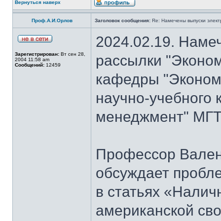
Вернуться наверх
Проф.А.И.Орлов
Заголовок сообщения:
Re: Намечены выпуски элект
2024.02.19. Наме
Зарегистрирован:
Вт сен 28,
рассылки "Эконом
2004 11:58 am
Сообщений:
12459
кафедры "Экономи
научно-учебного 
менеджмент" МГТУ
Профессор Вален
обсуждает пробл
в статьях «Налич
американской сво