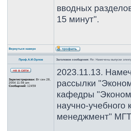
вводных разделов
15 минут".
Вернуться наверх
Проф.А.И.Орлов
Заголовок сообщения:
Re: Намечены выпуски элект
2023.11.13. Наме
Зарегистрирован:
Вт сен 28,
рассылки "Эконом
2004 11:58 am
Сообщений:
12459
кафедры "Экономи
научно-учебного 
менеджмент" МГТУ