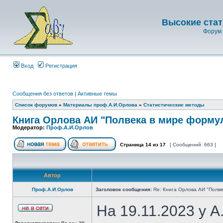
Высокие стат
Форум 
Вход
Регистрация
Сообщения без ответов
|
Активные темы
Список форумов
»
Материалы проф.А.И.Орлова
»
Статистические методы
Книга Орлова АИ "Полвека в мире форму
Модератор:
Проф.А.И.Орлов
Страница
14
из
17
[ Сообщений: 663 ]
Автор
Проф.А.И.Орлов
Заголовок сообщения:
Re: Книга Орлова АИ "Полве
На 19.11.2023 у 