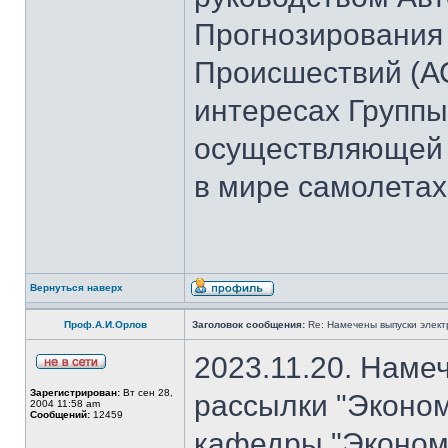
Прогнозирования
Происшествий (А
интересах Группы
осуществляющей 
в мире самолетах
Вернуться наверх
Проф.А.И.Орлов
Заголовок сообщения:
Re: Намечены выпуски элект
2023.11.20. Наме
Зарегистрирован:
Вт сен 28,
рассылки "Эконом
2004 11:58 am
Сообщений:
12459
кафедры "Экономи