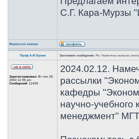
Предлагаем инте
С.Г. Кара-Мурзы "
Вернуться наверх
Проф.А.И.Орлов
Заголовок сообщения:
Re: Намечены выпуски элект
2024.02.12. Наме
Зарегистрирован:
Вт сен 28,
рассылки "Эконом
2004 11:58 am
Сообщений:
12459
кафедры "Экономи
научно-учебного 
менеджмент" МГТУ