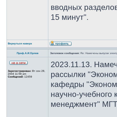
вводных разделов
15 минут".
Вернуться наверх
Проф.А.И.Орлов
Заголовок сообщения:
Re: Намечены выпуски элект
2023.11.13. Наме
Зарегистрирован:
Вт сен 28,
рассылки "Эконом
2004 11:58 am
Сообщений:
12459
кафедры "Экономи
научно-учебного 
менеджмент" МГТУ