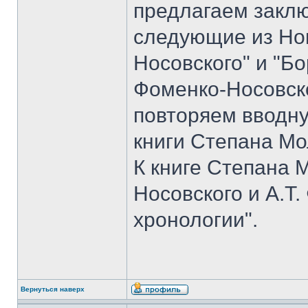
предлагаем закл
следующие из Но
Носовского" и "Б
Фоменко-Носовско
повторяем вводн
книги Степана Мо
К книге Степана 
Носовского и А.Т
хронологии".
Вернуться наверх