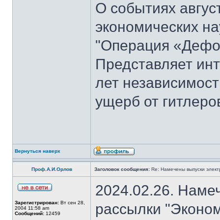
О событиях август
экономических на
"Операция «Дефо
Представляет инт
лет независимост
ущерб от гитлеров
Вернуться наверх
Проф.А.И.Орлов
Заголовок сообщения:
Re: Намечены выпуски элект
2024.02.26. Наме
Зарегистрирован:
Вт сен 28,
рассылки "Эконом
2004 11:58 am
Сообщений:
12459