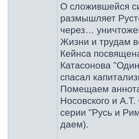
О сложившейся с
размышляет Руст
через… уничтоже
Жизни и трудам в
Кейнса посвящена
Катасонова "Один
спасал капитализ
Помещаем аннотац
Носовского и А.Т.
серии "Русь и Ри
даем).