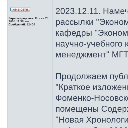
2023.12.11. Наме
Зарегистрирован:
Вт сен 28,
рассылки "Эконом
2004 11:58 am
Сообщений:
12459
кафедры "Экономи
научно-учебного 
менеджмент" МГТУ
Продолжаем публ
"Краткое изложен
Фоменко-Носовског
помещены Содерж
"Новая Хронологи