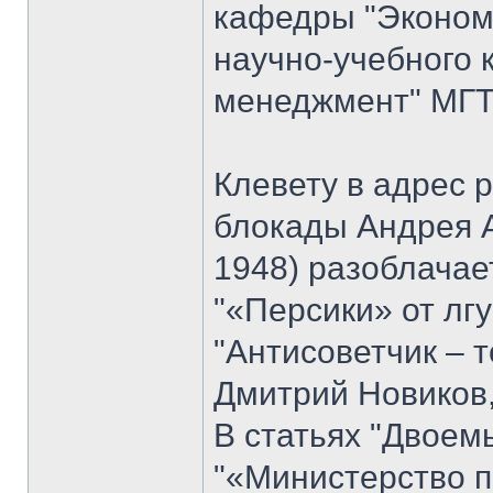
кафедры "Экономи
научно-учебного 
менеджмент" МГТУ
Клевету в адрес 
блокады Андрея 
1948) разоблачае
"«Персики» от лгу
"Антисоветчик – т
Дмитрий Новиков,
В статьях "Двоем
"«Министерство п