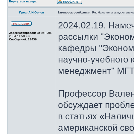
Вернуться наверх
Проф.А.И.Орлов
Заголовок сообщения:
Re: Намечены выпуски элект
2024.02.19. Наме
Зарегистрирован:
Вт сен 28,
рассылки "Эконом
2004 11:58 am
Сообщений:
12459
кафедры "Экономи
научно-учебного 
менеджмент" МГТУ
Профессор Вален
обсуждает пробл
в статьях «Налич
американской сво