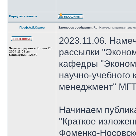
Вернуться наверх
Проф.А.И.Орлов
Заголовок сообщения:
Re: Намечены выпуски элект
2023.11.06. Наме
Зарегистрирован:
Вт сен 28,
рассылки "Эконом
2004 11:58 am
Сообщений:
12459
кафедры "Экономи
научно-учебного 
менеджмент" МГТУ
Начинаем публик
"Краткое изложен
Фоменко-Носовско