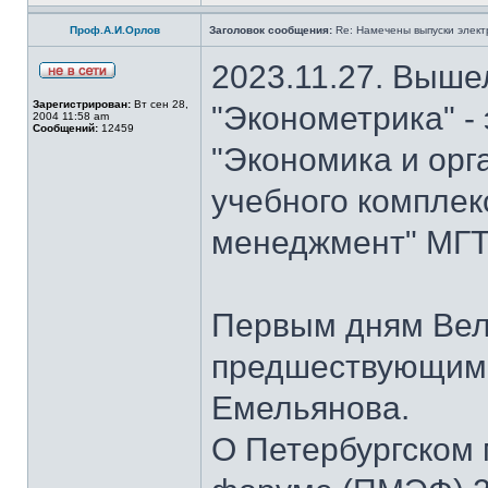
Проф.А.И.Орлов
Заголовок сообщения:
Re: Намечены выпуски элект
2023.11.27. Выше
Зарегистрирован:
Вт сен 28,
"Эконометрика" -
2004 11:58 am
Сообщений:
12459
"Экономика и орг
учебного комплек
менеджмент" МГТУ
Первым дням Вел
предшествующим 
Емельянова.
О Петербургском