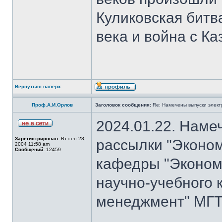
Куликовская битв
века и война с Ка
Вернуться наверх
Проф.А.И.Орлов
Заголовок сообщения:
Re: Намечены выпуски элект
2024.01.22. Наме
Зарегистрирован:
Вт сен 28,
рассылки "Эконом
2004 11:58 am
Сообщений:
12459
кафедры "Экономи
научно-учебного 
менеджмент" МГТУ