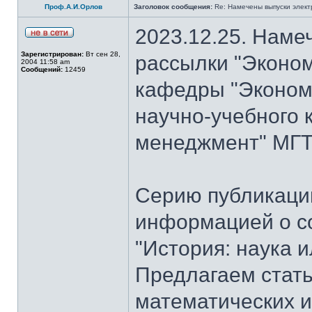
Проф.А.И.Орлов
Заголовок сообщения:
Re: Намечены выпуски элект
2023.12.25. Наме
Зарегистрирован:
Вт сен 28,
рассылки "Эконом
2004 11:58 am
Сообщений:
12459
кафедры "Экономи
научно-учебного 
менеджмент" МГТУ
Серию публикаци
информацией о с
"История: наука 
Предлагаем стать
математических и