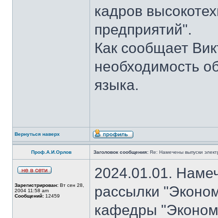
кадров высокотех
предприятий".
Как сообщает Вик
необходимость об
языка.
Вернуться наверх
Проф.А.И.Орлов
Заголовок сообщения:
Re: Намечены выпуски элект
2024.01.01. Наме
Зарегистрирован:
Вт сен 28,
рассылки "Эконом
2004 11:58 am
Сообщений:
12459
кафедры "Экономи