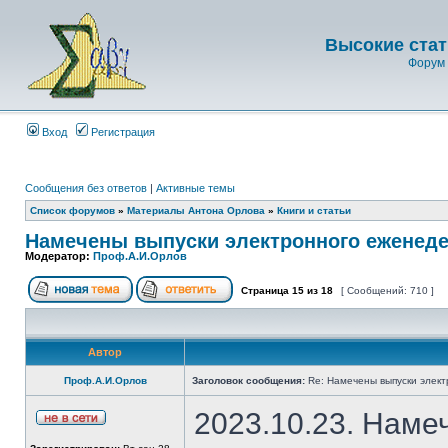
Высокие стат
Форум 
Вход
Регистрация
Сообщения без ответов
|
Активные темы
Список форумов
»
Материалы Антона Орлова
»
Книги и статьи
Намечены выпуски электронного еженеде
Модератор:
Проф.А.И.Орлов
Страница
15
из
18
[ Сообщений: 710 ]
Автор
Проф.А.И.Орлов
Заголовок сообщения:
Re: Намечены выпуски элект
2023.10.23. Наме