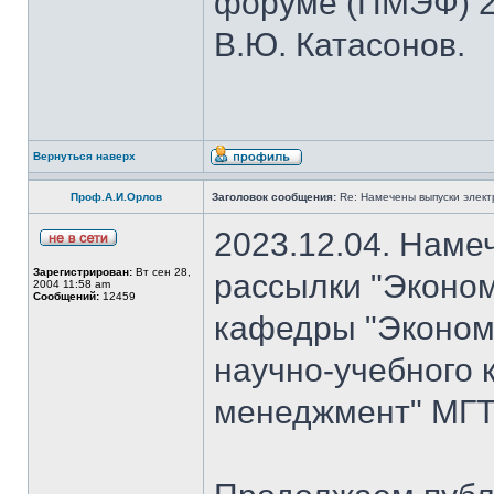
форуме (ПМЭФ) 20
В.Ю. Катасонов.
Вернуться наверх
Проф.А.И.Орлов
Заголовок сообщения:
Re: Намечены выпуски элект
2023.12.04. Наме
Зарегистрирован:
Вт сен 28,
рассылки "Эконом
2004 11:58 am
Сообщений:
12459
кафедры "Экономи
научно-учебного 
менеджмент" МГТУ