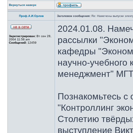
Вернуться наверх
Проф.А.И.Орлов
Заголовок сообщения:
Re: Намечены выпуски элект
2024.01.08. Наме
Зарегистрирован:
Вт сен 28,
рассылки "Эконом
2004 11:58 am
Сообщений:
12459
кафедры "Экономи
научно-учебного 
менеджмент" МГТУ
Познакомьтесь с
"Контроллинг эко
Столетию твёрдых
выступление Вик