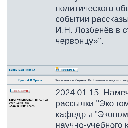
политического об
событии рассказы
И.Н. Лозбенёв в с
червонцу»".
Вернуться наверх
Проф.А.И.Орлов
Заголовок сообщения:
Re: Намечены выпуски элект
2024.01.15. Наме
Зарегистрирован:
Вт сен 28,
рассылки "Эконом
2004 11:58 am
Сообщений:
12459
кафедры "Экономи
научно-учебного 