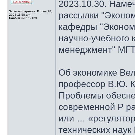
2023.10.30. Наме
Зарегистрирован:
Вт сен 28,
рассылки "Эконом
2004 11:58 am
Сообщений:
12459
кафедры "Экономи
научно-учебного 
менеджмент" МГТУ
Об экономике Ве
профессор В.Ю. К
Проблемы обеспе
современной Р ра
или … «регулятор
технических наук 