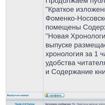
Продолжаем публ
"Краткое изложен
Фоменко-Носовског
помещены Содерж
"Новая Хронологи
выпуске размеща
хронология за 1 ча
удобства читате
и Содержание кни
Вернуться наверх
Проф.А.И.Орлов
Заголовок сообщения:
Re: Намечены выпуски элект