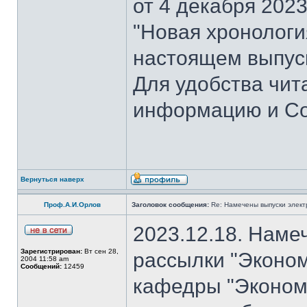
от 4 декабря 202
"Новая хронология 
настоящем выпуск
Для удобства чит
информацию и Со
Вернуться наверх
Проф.А.И.Орлов
Заголовок сообщения:
Re: Намечены выпуски элект
2023.12.18. Наме
Зарегистрирован:
Вт сен 28,
рассылки "Эконом
2004 11:58 am
Сообщений:
12459
кафедры "Экономи