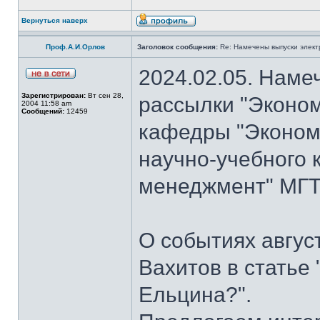
Вернуться наверх
Проф.А.И.Орлов
Заголовок сообщения:
Re: Намечены выпуски элект
2024.02.05. Наме
Зарегистрирован:
Вт сен 28,
рассылки "Эконом
2004 11:58 am
Сообщений:
12459
кафедры "Экономи
научно-учебного 
менеджмент" МГТУ
О событиях авгус
Вахитов в статье
Ельцина?".