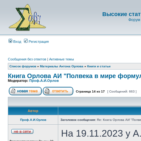
Высокие стат
Форум 
Вход
Регистрация
Сообщения без ответов
|
Активные темы
Список форумов
»
Материалы Антона Орлова
»
Книги и статьи
Книга Орлова АИ "Полвека в мире форму
Модератор:
Проф.А.И.Орлов
Страница
14
из
17
[ Сообщений: 663 ]
Автор
Проф.А.И.Орлов
Заголовок сообщения:
Re: Книга Орлова АИ "Полве
На 19.11.2023 у 