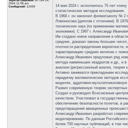
Зарегистрирован:
Вт сен 28,
2004 11:58 am
14 мая 2024 г. исполнилось 75 лет чле
Сообщений:
12459
статистических методов исследования.
В 1966 г. он закончил физматшколу № 2 
Ломоносова (диплом с отличием). В 1976 
технических наук (по применению матем
экономики). С 1997 г. Александр Иванови
Им создано новое направление в област
средних, доказал законы больших чисел
плотности распределения вероятности, и
характеризацию средних величин с помо
Александр Иванович предложил ряд новы
метода наименьших квадратов и др., и в
анализе (регрессионный анализ, теория 
Активно занимался прикладными исследо
парадигму математических методов иссл
моделях, аддитивно-мультипликативную 
Развил современную теорию экспертных 
Создал и руководил Всесоюзным центром
качеством. Участвовал в государственн
обеспечению безопасности полетов, в р
предотвращения авиационных происшест
Александр Иванович разработал современ
моделированию. По данным Российского 
более 700 научных публикаций, в том чис