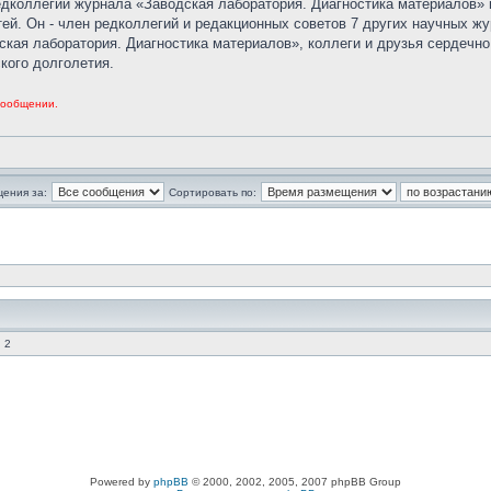
редколлегии журнала «Заводская лаборатория. Диагностика материалов»
тей. Он - член редколлегий и редакционных советов 7 других научных ж
ская лаборатория. Диагностика материалов», коллеги и друзья сердеч
кого долголетия.
 сообщении.
щения за:
Сортировать по:
 2
Powered by
phpBB
© 2000, 2002, 2005, 2007 phpBB Group