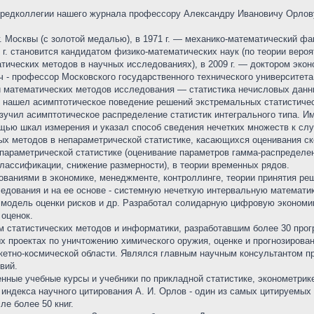
ну редколлегии нашего журнала профессору Александру Ивановичу Орло
г. Москвы (с золотой медалью), в 1971 г. — механико-математический фа
г. становится кандидатом физико-математических наук (по теории вероят
атических методов в научных исследованиях), в 2009 г. — доктором эк
ч - профессор Московского государственного технического университета
и математических методов исследования — статистика нечисловых данн
, нашел асимптотическое поведение решений экстремальных статистичес
зучил асимптотическое распределение статистик интегрального типа. И
щью шкал измерения и указал способ сведения нечетких множеств к сл
х методов в непараметрической статистике, касающихся оценивания ско
 параметрической статистике (оценивание параметров гамма-распределен
классификации, снижение размерности), в теории временных рядов.
ваниями в экономике, менеджменте, контроллинге, теории принятия реш
едования и на ее основе - системную нечеткую интервальную математи
модель оценки рисков и др. Разработал солидарную цифровую экономик
оценок.
 статистических методов и информатики, разработавшим более 30 прог
ых проектах по уничтожению химического оружия, оценке и прогнозиров
акетно-космической области. Являлся главным научным консультантом п
вий.
ные учебные курсы и учебники по прикладной статистике, эконометрике
индекса научного цитирования А. И. Орлов - один из самых цитируемых 
ле более 50 книг.