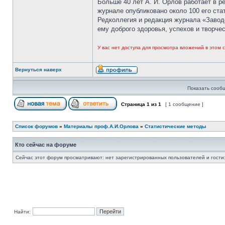
Больше 40 лет А. И. Орлов работает в 
журнале опубликовано около 100 его ста
Редколлегия и редакция журнала «Завод
ему доброго здоровья, успехов и творчес
У вас нет доступа для просмотра вложений в этом
Вернуться наверх
Показать сооб
Страница
1
из
1
[ 1 сообщение ]
Список форумов
»
Материалы проф.А.И.Орлова
»
Статистические методы
Кто сейчас на форуме
Сейчас этот форум просматривают: нет зарегистрированных пользователей и гости:
Найти: