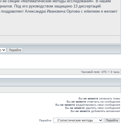
 и ее секции «Математические методы исследования». В нашем
урналов. Под его руководством защищено 13 диссертаций.
но поздравляют Александра Ивановича Орлова с юбилеем и желают
Часовой пояс: UTC + 3 часа
Вы
не можете
начинать темы
Вы
не можете
отвечать на сообщения
Вы
не можете
редактировать свои сообщения
Вы
не можете
удалять свои сообщения
Вы
не можете
добавлять вложения
Перейти: