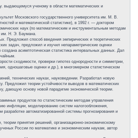
ву. выдающемуся ученому в области математических и
культет Московского государственного университета им. М. В.
ностей и математической статистике), в 1992 г. — доктором
ономических наук (по математическим и инструментальным методам
 им. Н. Э. Баумана.
ых. Предложил способ введения эмпирических и теоретических
ких задач, предложил и изучил непараметрические оценки
м создана асимптотическая статистика интервальных данных. Дал
учайным.
рости сходимости, проверки гипотез однородности и симметрии,
ия, одношаговые оценки и др.), в многомерном статистическом
ений, технических науках, науковедении. Разработал новую
ку. Предложил теории устойчивости выводов в математических
у, дающую основу новой парадигме экономической теории.
раммных продуктов по статистическим методам управления
анию инфляции, моделированию систем налогообложения,
ри разработке автоматизированной системы прогнозирования и
, теории принятия решений, организационно-экономическому
ученых России по математике и экономическим наукам, автор