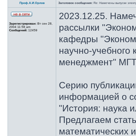
Проф.А.И.Орлов
Заголовок сообщения:
Re: Намечены выпуски элект
2023.12.25. Наме
Зарегистрирован:
Вт сен 28,
рассылки "Эконом
2004 11:58 am
Сообщений:
12459
кафедры "Экономи
научно-учебного 
менеджмент" МГТУ
Серию публикаци
информацией о с
"История: наука 
Предлагаем стать
математических и