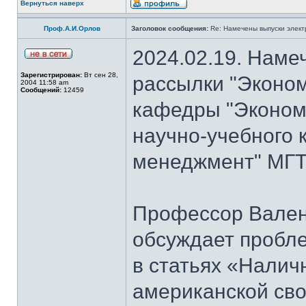
Вернуться наверх
Проф.А.И.Орлов
Заголовок сообщения:
Re: Намечены выпуски элект
2024.02.19. Наме
Зарегистрирован:
Вт сен 28,
рассылки "Эконом
2004 11:58 am
Сообщений:
12459
кафедры "Экономи
научно-учебного 
менеджмент" МГТУ
Профессор Вален
обсуждает пробл
в статьях «Налич
американской сво