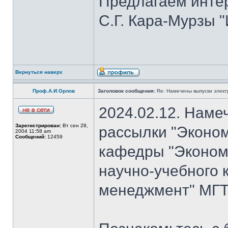
Предлагаем инте
С.Г. Кара-Мурзы "
Вернуться наверх
Проф.А.И.Орлов
Заголовок сообщения:
Re: Намечены выпуски элект
2024.02.12. Наме
Зарегистрирован:
Вт сен 28,
рассылки "Эконом
2004 11:58 am
Сообщений:
12459
кафедры "Экономи
научно-учебного 
менеджмент" МГТУ