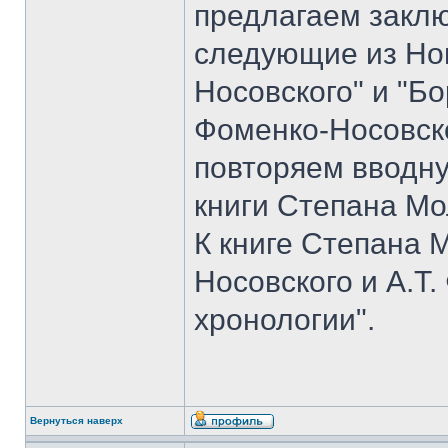
предлагаем закл
следующие из Но
Носовского" и "Б
Фоменко-Носовско
повторяем вводн
книги Степана Мо
К книге Степана 
Носовского и А.Т
хронологии".
Вернуться наверх