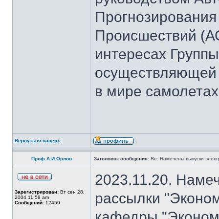
Прогнозирования
Происшествий (А
интересах Группы
осуществляющей 
в мире самолетах
Вернуться наверх
Проф.А.И.Орлов
Заголовок сообщения:
Re: Намечены выпуски элект
2023.11.20. Наме
Зарегистрирован:
Вт сен 28,
рассылки "Эконом
2004 11:58 am
Сообщений:
12459
кафедры "Экономи