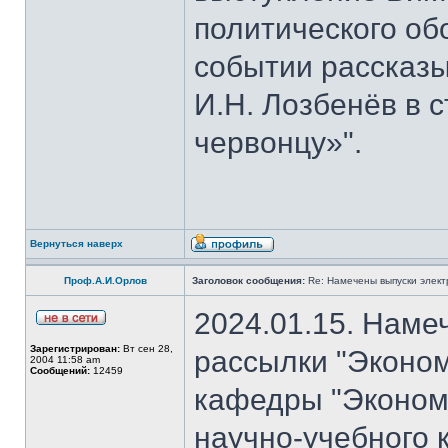
политического об
событии рассказы
И.Н. Лозбенёв в с
червонцу»".
Вернуться наверх
Проф.А.И.Орлов
Заголовок сообщения:
Re: Намечены выпуски элект
2024.01.15. Наме
Зарегистрирован:
Вт сен 28,
рассылки "Эконом
2004 11:58 am
Сообщений:
12459
кафедры "Экономи
научно-учебного 