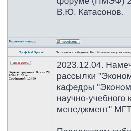
форуме (ПМЭФ) 20
В.Ю. Катасонов.
Вернуться наверх
Проф.А.И.Орлов
Заголовок сообщения:
Re: Намечены выпуски элект
2023.12.04. Наме
Зарегистрирован:
Вт сен 28,
рассылки "Эконом
2004 11:58 am
Сообщений:
12459
кафедры "Экономи
научно-учебного 
менеджмент" МГТУ