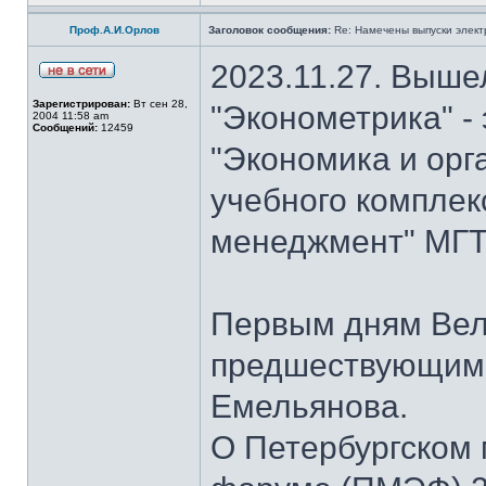
Проф.А.И.Орлов
Заголовок сообщения:
Re: Намечены выпуски элект
2023.11.27. Выше
Зарегистрирован:
Вт сен 28,
"Эконометрика" -
2004 11:58 am
Сообщений:
12459
"Экономика и орг
учебного комплек
менеджмент" МГТУ
Первым дням Вел
предшествующим 
Емельянова.
О Петербургском