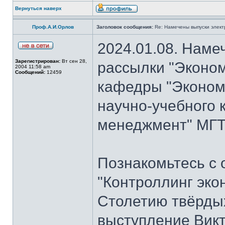
Вернуться наверх
Проф.А.И.Орлов
Заголовок сообщения:
Re: Намечены выпуски элект
2024.01.08. Наме
Зарегистрирован:
Вт сен 28,
рассылки "Эконом
2004 11:58 am
Сообщений:
12459
кафедры "Экономи
научно-учебного 
менеджмент" МГТУ
Познакомьтесь с
"Контроллинг эко
Столетию твёрдых
выступление Вик