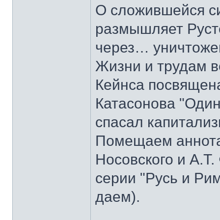
О сложившейся с
размышляет Руст
через… уничтоже
Жизни и трудам в
Кейнса посвящена
Катасонова "Один
спасал капитализ
Помещаем аннотац
Носовского и А.Т.
серии "Русь и Ри
даем).