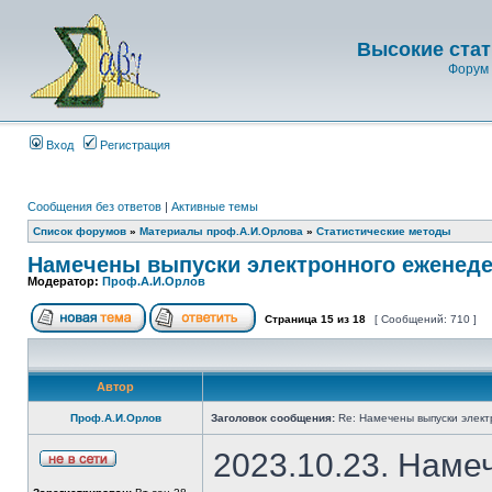
Высокие стат
Форум 
Вход
Регистрация
Сообщения без ответов
|
Активные темы
Список форумов
»
Материалы проф.А.И.Орлова
»
Статистические методы
Намечены выпуски электронного еженеде
Модератор:
Проф.А.И.Орлов
Страница
15
из
18
[ Сообщений: 710 ]
Автор
Проф.А.И.Орлов
Заголовок сообщения:
Re: Намечены выпуски элект
2023.10.23. Наме