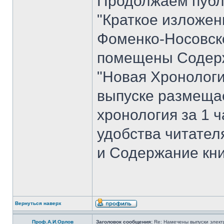
Продолжаем публ
"Краткое изложен
Фоменко-Носовског
помещены Содерж
"Новая Хронологи
выпуске размеща
хронология за 1 ча
удобства читате
и Содержание кни
Вернуться наверх
Проф.А.И.Орлов
Заголовок сообщения:
Re: Намечены выпуски элект