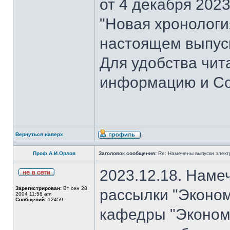
от 4 декабря 202
"Новая хронология 
настоящем выпуск
Для удобства чит
информацию и Со
Вернуться наверх
Проф.А.И.Орлов
Заголовок сообщения:
Re: Намечены выпуски элект
2023.12.18. Наме
Зарегистрирован:
Вт сен 28,
рассылки "Эконом
2004 11:58 am
Сообщений:
12459
кафедры "Экономи