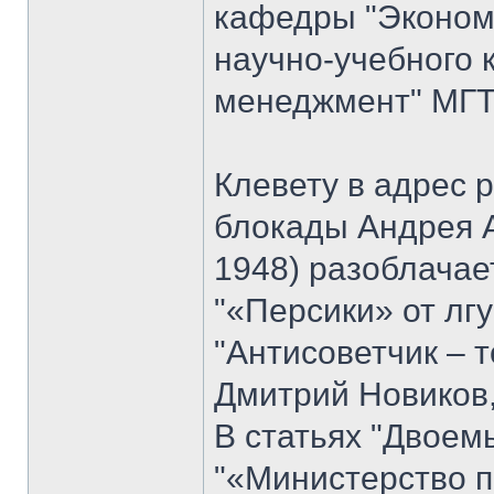
кафедры "Экономи
научно-учебного 
менеджмент" МГТУ
Клевету в адрес 
блокады Андрея 
1948) разоблачае
"«Персики» от лгу
"Антисоветчик – т
Дмитрий Новиков,
В статьях "Двоем
"«Министерство п