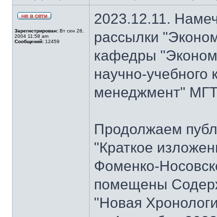
2023.12.11. Наме
Зарегистрирован:
Вт сен 28,
рассылки "Эконом
2004 11:58 am
Сообщений:
12459
кафедры "Экономи
научно-учебного 
менеджмент" МГТУ
Продолжаем публ
"Краткое изложен
Фоменко-Носовског
помещены Содерж
"Новая Хронологи