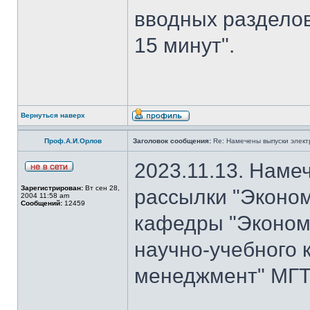
вводных разделов
15 минут".
Вернуться наверх
Проф.А.И.Орлов
Заголовок сообщения:
Re: Намечены выпуски элект
2023.11.13. Наме
Зарегистрирован:
Вт сен 28,
рассылки "Эконом
2004 11:58 am
Сообщений:
12459
кафедры "Экономи
научно-учебного 
менеджмент" МГТУ