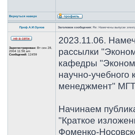
Вернуться наверх
Проф.А.И.Орлов
Заголовок сообщения:
Re: Намечены выпуски элект
2023.11.06. Наме
Зарегистрирован:
Вт сен 28,
рассылки "Эконом
2004 11:58 am
Сообщений:
12459
кафедры "Экономи
научно-учебного 
менеджмент" МГТУ
Начинаем публик
"Краткое изложен
Фоменко-Носовско