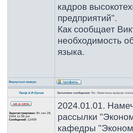
кадров высокотех
предприятий".
Как сообщает Вик
необходимость об
языка.
Вернуться наверх
Проф.А.И.Орлов
Заголовок сообщения:
Re: Намечены выпуски элект
2024.01.01. Наме
Зарегистрирован:
Вт сен 28,
рассылки "Эконом
2004 11:58 am
Сообщений:
12459
кафедры "Экономи