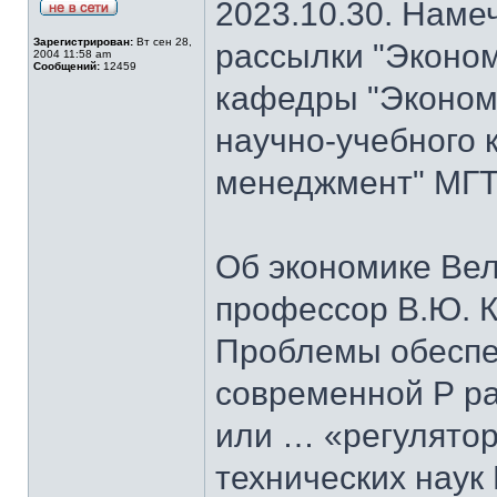
2023.10.30. Наме
Зарегистрирован:
Вт сен 28,
рассылки "Эконом
2004 11:58 am
Сообщений:
12459
кафедры "Экономи
научно-учебного 
менеджмент" МГТУ
Об экономике Ве
профессор В.Ю. К
Проблемы обеспе
современной Р ра
или … «регулятор
технических наук 