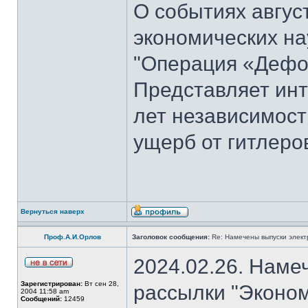
О событиях август
экономических на
"Операция «Дефо
Представляет инт
лет независимост
ущерб от гитлеров
Вернуться наверх
Проф.А.И.Орлов
Заголовок сообщения:
Re: Намечены выпуски элект
2024.02.26. Наме
Зарегистрирован:
Вт сен 28,
рассылки "Эконом
2004 11:58 am
Сообщений:
12459