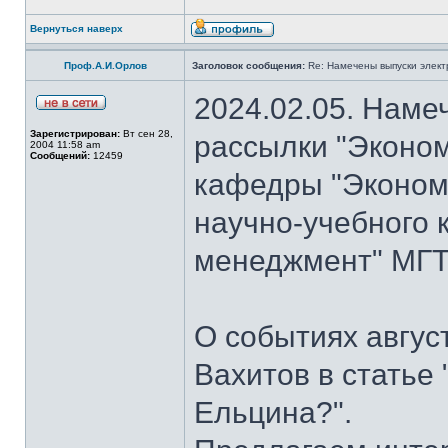
Вернуться наверх
Проф.А.И.Орлов
Заголовок сообщения:
Re: Намечены выпуски элект
2024.02.05. Наме
Зарегистрирован:
Вт сен 28,
рассылки "Эконом
2004 11:58 am
Сообщений:
12459
кафедры "Экономи
научно-учебного 
менеджмент" МГТУ
О событиях авгус
Вахитов в статье
Ельцина?".