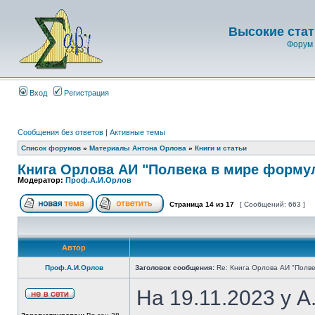
Высокие стат
Форум 
Вход
Регистрация
Сообщения без ответов
|
Активные темы
Список форумов
»
Материалы Антона Орлова
»
Книги и статьи
Книга Орлова АИ "Полвека в мире форму
Модератор:
Проф.А.И.Орлов
Страница
14
из
17
[ Сообщений: 663 ]
Автор
Проф.А.И.Орлов
Заголовок сообщения:
Re: Книга Орлова АИ "Полве
На 19.11.2023 у 