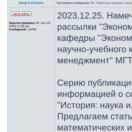
Проф.А.И.Орлов
Заголовок сообщения:
Re: Намечены выпуски элект
2023.12.25. Наме
Зарегистрирован:
Вт сен 28,
рассылки "Эконом
2004 11:58 am
Сообщений:
12459
кафедры "Экономи
научно-учебного 
менеджмент" МГТУ
Серию публикаци
информацией о с
"История: наука 
Предлагаем стать
математических и