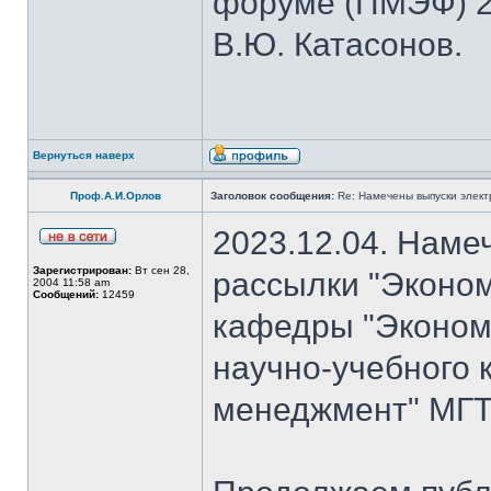
форуме (ПМЭФ) 20
В.Ю. Катасонов.
Вернуться наверх
Проф.А.И.Орлов
Заголовок сообщения:
Re: Намечены выпуски элект
2023.12.04. Наме
Зарегистрирован:
Вт сен 28,
рассылки "Эконом
2004 11:58 am
Сообщений:
12459
кафедры "Экономи
научно-учебного 
менеджмент" МГТУ