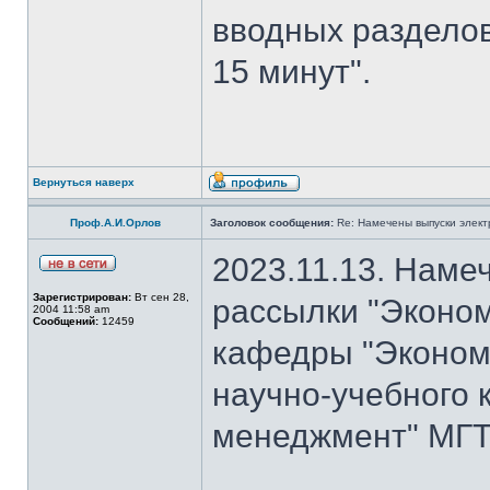
вводных разделов
15 минут".
Вернуться наверх
Проф.А.И.Орлов
Заголовок сообщения:
Re: Намечены выпуски элект
2023.11.13. Наме
Зарегистрирован:
Вт сен 28,
рассылки "Эконом
2004 11:58 am
Сообщений:
12459
кафедры "Экономи
научно-учебного 
менеджмент" МГТУ