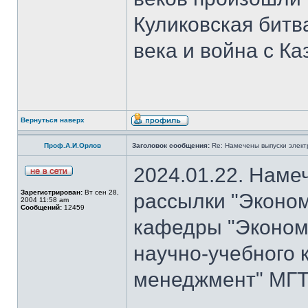
Куликовская битв
века и война с Ка
Вернуться наверх
Проф.А.И.Орлов
Заголовок сообщения:
Re: Намечены выпуски элект
2024.01.22. Наме
Зарегистрирован:
Вт сен 28,
рассылки "Эконом
2004 11:58 am
Сообщений:
12459
кафедры "Экономи
научно-учебного 
менеджмент" МГТУ