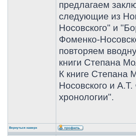
предлагаем закл
следующие из Но
Носовского" и "Б
Фоменко-Носовско
повторяем вводн
книги Степана Мо
К книге Степана 
Носовского и А.Т
хронологии".
Вернуться наверх