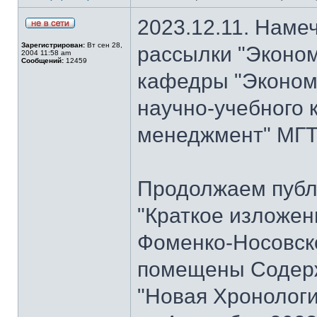
2023.12.11. Наме
Зарегистрирован:
Вт сен 28,
рассылки "Эконом
2004 11:58 am
Сообщений:
12459
кафедры "Экономи
научно-учебного 
менеджмент" МГТУ
Продолжаем публ
"Краткое изложен
Фоменко-Носовског
помещены Содерж
"Новая Хронологи