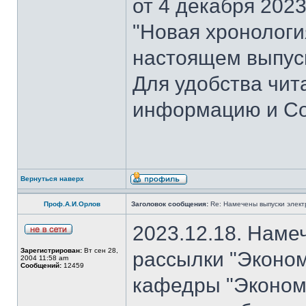
от 4 декабря 202
"Новая хронология 
настоящем выпуск
Для удобства чит
информацию и Со
Вернуться наверх
Проф.А.И.Орлов
Заголовок сообщения:
Re: Намечены выпуски элект
2023.12.18. Наме
Зарегистрирован:
Вт сен 28,
рассылки "Эконом
2004 11:58 am
Сообщений:
12459
кафедры "Экономи