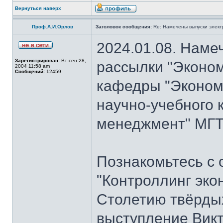
Вернуться наверх
Проф.А.И.Орлов
Заголовок сообщения:
Re: Намечены выпуски элект
2024.01.08. Наме
Зарегистрирован:
Вт сен 28,
рассылки "Эконом
2004 11:58 am
Сообщений:
12459
кафедры "Экономи
научно-учебного 
менеджмент" МГТУ
Познакомьтесь с
"Контроллинг эко
Столетию твёрдых
выступление Вик