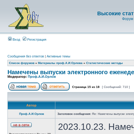
Высокие стат
Форум 
Вход
Регистрация
Сообщения без ответов
|
Активные темы
Список форумов
»
Материалы проф.А.И.Орлова
»
Статистические методы
Намечены выпуски электронного еженеде
Модератор:
Проф.А.И.Орлов
Страница
15
из
18
[ Сообщений: 710 ]
Автор
Проф.А.И.Орлов
Заголовок сообщения:
Re: Намечены выпуски элект
2023.10.23. Наме