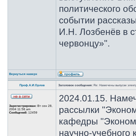
политического об
событии рассказы
И.Н. Лозбенёв в с
червонцу»".
Вернуться наверх
Проф.А.И.Орлов
Заголовок сообщения:
Re: Намечены выпуски элект
2024.01.15. Наме
Зарегистрирован:
Вт сен 28,
рассылки "Эконом
2004 11:58 am
Сообщений:
12459
кафедры "Экономи
научно-учебного 