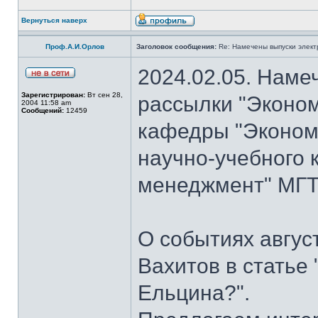
Вернуться наверх
Проф.А.И.Орлов
Заголовок сообщения:
Re: Намечены выпуски элект
2024.02.05. Наме
Зарегистрирован:
Вт сен 28,
рассылки "Эконом
2004 11:58 am
Сообщений:
12459
кафедры "Экономи
научно-учебного 
менеджмент" МГТУ
О событиях авгус
Вахитов в статье
Ельцина?".