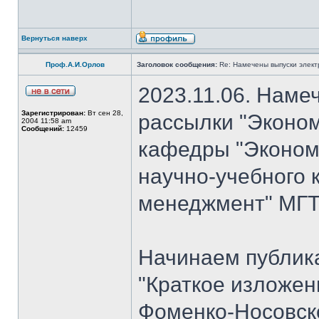
Вернуться наверх
Проф.А.И.Орлов
Заголовок сообщения:
Re: Намечены выпуски элект
2023.11.06. Наме
Зарегистрирован:
Вт сен 28,
рассылки "Эконом
2004 11:58 am
Сообщений:
12459
кафедры "Экономи
научно-учебного 
менеджмент" МГТУ
Начинаем публик
"Краткое изложен
Фоменко-Носовско