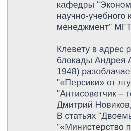
кафедры "Экономи
научно-учебного 
менеджмент" МГТУ
Клевету в адрес 
блокады Андрея 
1948) разоблачае
"«Персики» от лгу
"Антисоветчик – т
Дмитрий Новиков,
В статьях "Двоем
"«Министерство п