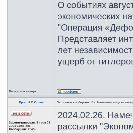
О событиях август
экономических на
"Операция «Дефо
Представляет инт
лет независимост
ущерб от гитлеров
Вернуться наверх
Проф.А.И.Орлов
Заголовок сообщения:
Re: Намечены выпуски элект
2024.02.26. Наме
Зарегистрирован:
Вт сен 28,
рассылки "Эконом
2004 11:58 am
Сообщений:
12459