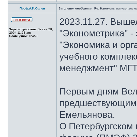
Проф.А.И.Орлов
Заголовок сообщения:
Re: Намечены выпуски элект
2023.11.27. Выше
Зарегистрирован:
Вт сен 28,
"Эконометрика" -
2004 11:58 am
Сообщений:
12459
"Экономика и орг
учебного комплек
менеджмент" МГТУ
Первым дням Вел
предшествующим 
Емельянова.
О Петербургском