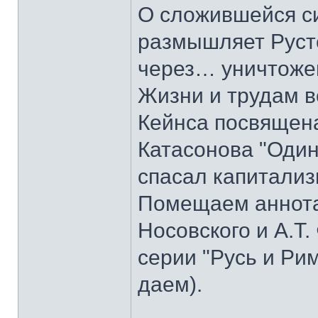
О сложившейся с
размышляет Руст
через… уничтоже
Жизни и трудам в
Кейнса посвящена
Катасонова "Один
спасал капитализ
Помещаем аннотац
Носовского и А.Т.
серии "Русь и Ри
даем).