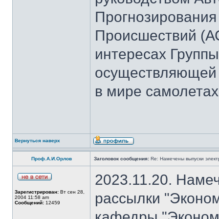
Прогнозирования
Происшествий (А
интересах Группы
осуществляющей 
в мире самолетах
Вернуться наверх
Проф.А.И.Орлов
Заголовок сообщения:
Re: Намечены выпуски элект
2023.11.20. Наме
Зарегистрирован:
Вт сен 28,
рассылки "Эконом
2004 11:58 am
Сообщений:
12459
кафедры "Экономи