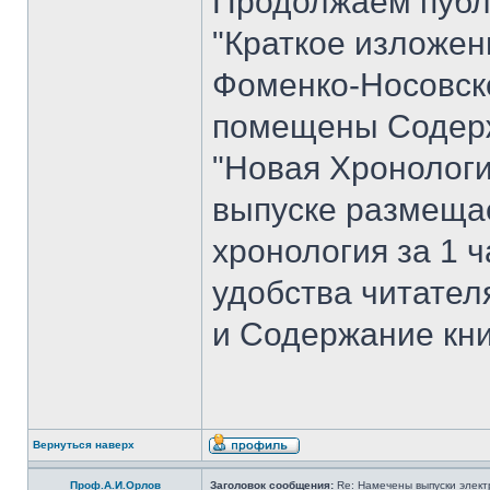
Продолжаем публ
"Краткое изложен
Фоменко-Носовског
помещены Содерж
"Новая Хронологи
выпуске размеща
хронология за 1 ча
удобства читате
и Содержание кни
Вернуться наверх
Проф.А.И.Орлов
Заголовок сообщения:
Re: Намечены выпуски элект