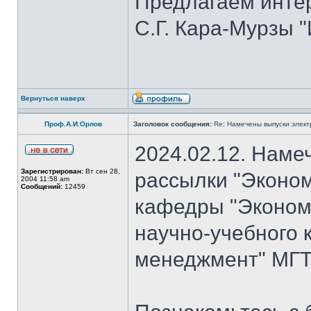
Предлагаем инте
С.Г. Кара-Мурзы "
Вернуться наверх
Проф.А.И.Орлов
Заголовок сообщения:
Re: Намечены выпуски элект
2024.02.12. Наме
Зарегистрирован:
Вт сен 28,
рассылки "Эконом
2004 11:58 am
Сообщений:
12459
кафедры "Экономи
научно-учебного 
менеджмент" МГТУ