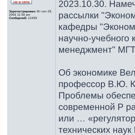
2023.10.30. Наме
Зарегистрирован:
Вт сен 28,
рассылки "Эконом
2004 11:58 am
Сообщений:
12459
кафедры "Экономи
научно-учебного 
менеджмент" МГТУ
Об экономике Ве
профессор В.Ю. К
Проблемы обеспе
современной Р ра
или … «регулятор
технических наук 