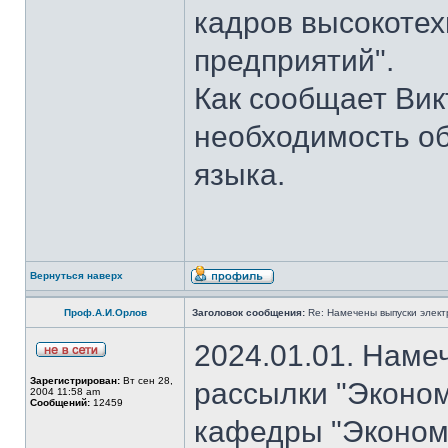
кадров высокотех
предприятий".
Как сообщает Вик
необходимость об
языка.
Вернуться наверх
Проф.А.И.Орлов
Заголовок сообщения:
Re: Намечены выпуски элект
2024.01.01. Наме
Зарегистрирован:
Вт сен 28,
рассылки "Эконом
2004 11:58 am
Сообщений:
12459
кафедры "Экономи