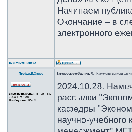
Начинаем публика
Окончание – в с
электронного еж
Вернуться наверх
Проф.А.И.Орлов
Заголовок сообщения:
Re: Намечены выпуски элект
2024.10.28. Наме
Зарегистрирован:
Вт сен 28,
рассылки "Эконом
2004 11:58 am
Сообщений:
12459
кафедры "Экономи
научно-учебного 
менеджмент" МГТ