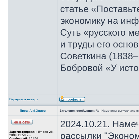
статье «Поставьте
экономику на ин
Суть «русского м
и труды его осно
Советкина (1838–
Бобровой «У ист
Вернуться наверх
Проф.А.И.Орлов
Заголовок сообщения:
Re: Намечены выпуски элект
2024.10.21. Наме
Зарегистрирован:
Вт сен 28,
рассылки "Эконом
2004 11:58 am
Сообщений:
12459