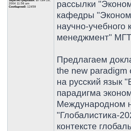
Зарегистрирован:
Вт сен 28,
рассылки "Эконом
2004 11:58 am
Сообщений:
12459
кафедры "Экономи
научно-учебного 
менеджмент" МГТУ
Предлагаем доклад
the new paradigm 
на русский язык "
парадигма эконом
Международном н
"Глобалистика-20
контексте глобал