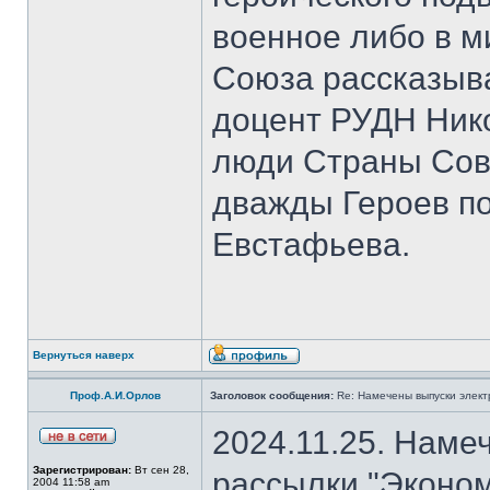
военное либо в м
Союза рассказыва
доцент РУДН Нико
люди Страны Сов
дважды Героев п
Евстафьева.
Вернуться наверх
Проф.А.И.Орлов
Заголовок сообщения:
Re: Намечены выпуски элект
2024.11.25. Наме
Зарегистрирован:
Вт сен 28,
рассылки "Эконом
2004 11:58 am