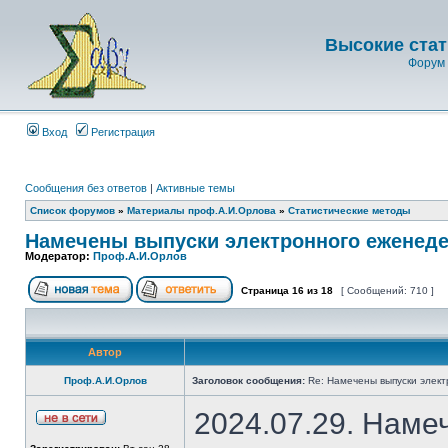
Высокие стат
Форум 
Вход
Регистрация
Сообщения без ответов
|
Активные темы
Список форумов
»
Материалы проф.А.И.Орлова
»
Статистические методы
Намечены выпуски электронного еженеде
Модератор:
Проф.А.И.Орлов
Страница
16
из
18
[ Сообщений: 710 ]
Автор
Проф.А.И.Орлов
Заголовок сообщения:
Re: Намечены выпуски элект
2024.07.29. Наме