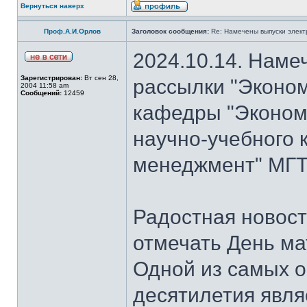
Вернуться наверх
Проф.А.И.Орлов
Заголовок сообщения:
Re: Намечены выпуски элект
2024.10.14. Наме
Зарегистрирован:
Вт сен 28,
рассылки "Эконом
2004 11:58 am
Сообщений:
12459
кафедры "Экономи
научно-учебного 
менеджмент" МГТ
Радостная новость
отмечать День ма
Одной из самых о
десятилетия явля