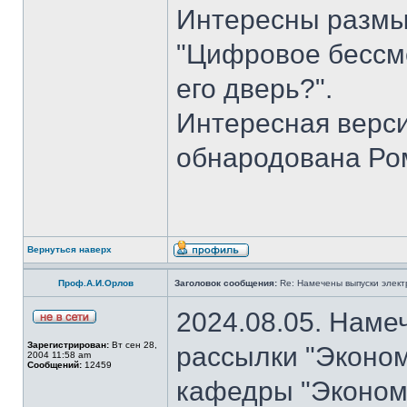
Интересны размы
"Цифровое бессме
его дверь?".
Интересная верси
обнародована Ро
Вернуться наверх
Проф.А.И.Орлов
Заголовок сообщения:
Re: Намечены выпуски элект
2024.08.05. Наме
Зарегистрирован:
Вт сен 28,
рассылки "Эконом
2004 11:58 am
Сообщений:
12459
кафедры "Экономи