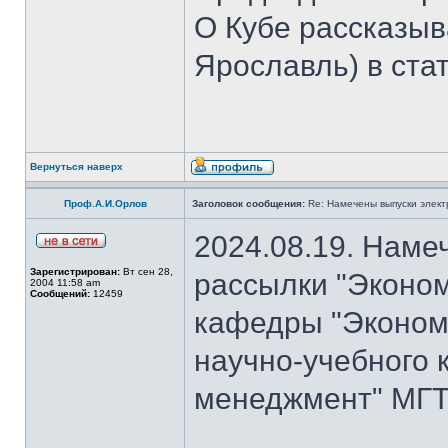
О Кубе рассказыва
Ярославль) в стат
Вернуться наверх
Проф.А.И.Орлов
Заголовок сообщения:
Re: Намечены выпуски элект
2024.08.19. Наме
Зарегистрирован:
Вт сен 28,
рассылки "Эконом
2004 11:58 am
Сообщений:
12459
кафедры "Экономи
научно-учебного 
менеджмент" МГТУ