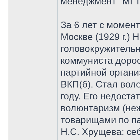
менеджмент" МГТ
За 6 лет с момен
Москве (1929 г.) 
головокружительн
коммуниста дорос
партийной органи
ВКП(б). Стал вол
году. Его недоста
волюнтаризм (неж
товарищами по па
Н.С. Хрущева: се