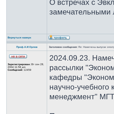
О встречах с Эвк
замечательными 
Вернуться наверх
Проф.А.И.Орлов
Заголовок сообщения:
Re: Намечены выпуски элект
2024.09.23. Наме
Зарегистрирован:
Вт сен 28,
рассылки "Эконом
2004 11:58 am
Сообщений:
12459
кафедры "Экономи
научно-учебного 
менеджмент" МГТ