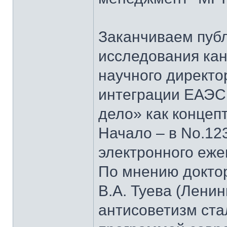
Заканчиваем пуб
исследования кан
научного директо
интеграции ЕАЭС
дело» как концеп
Начало – в No.123
электронного еж
По мнению докто
В.А. Туева (Лени
антисоветизм ста