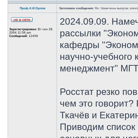
Проф.А.И.Орлов
Заголовок сообщения:
Re: Намечены выпуски элект
2024.09.09. Наме
Зарегистрирован:
Вт сен 28,
рассылки "Эконом
2004 11:58 am
Сообщений:
12459
кафедры "Экономи
научно-учебного 
менеджмент" МГТ
Росстат резко по
чем это говорит?
Ткачёв и Екатери
Приводим список 