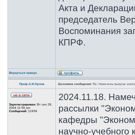
Акта и Деклараци
председатель Вер
Воспоминания за
КПРФ.
Вернуться наверх
Проф.А.И.Орлов
Заголовок сообщения:
Re: Намечены выпуски элект
2024.11.18. Наме
Зарегистрирован:
Вт сен 28,
рассылки "Эконом
2004 11:58 am
Сообщений:
12459
кафедры "Экономи
научно-учебного 