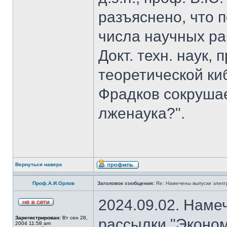
разъяснено, что 
числа научных ра
Докт. техн. наук,
теоретической к
Фрадков сокрушае
лженаука?".
Вернуться наверх
Проф.А.И.Орлов
Заголовок сообщения:
Re: Намечены выпуски элект
2024.09.02. Наме
Зарегистрирован:
Вт сен 28,
рассылки "Эконом
2004 11:58 am