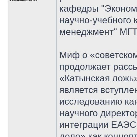
кафедры "Экономи
научно-учебного 
менеджмент" МГТ
Миф о «советском
продолжает рассы
«Катынская ложь
является вступл
исследованию кан
научного директо
интеграции ЕАЭС
дело» как концеп