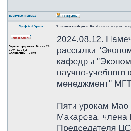
Вернуться наверх
Проф.А.И.Орлов
Заголовок сообщения:
Re: Намечены выпуски элект
2024.08.12. Наме
Зарегистрирован:
Вт сен 28,
рассылки "Эконом
2004 11:58 am
Сообщений:
12459
кафедры "Экономи
научно-учебного 
менеджмент" МГТУ
Пяти урокам Мао 
Макарова, члена
Председателя Ц