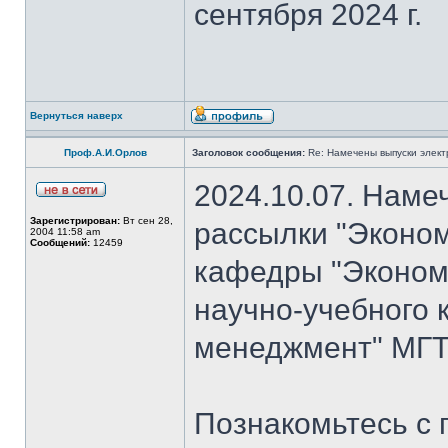
сентября 2024 г.
Вернуться наверх
Проф.А.И.Орлов
Заголовок сообщения:
Re: Намечены выпуски элект
2024.10.07. Наме
Зарегистрирован:
Вт сен 28,
рассылки "Эконом
2004 11:58 am
Сообщений:
12459
кафедры "Экономи
научно-учебного 
менеджмент" МГТ
Познакомьтесь с