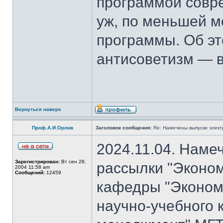
программой совре
уж, по меньшей м
программы. Об эт
антисоветизм — в
Вернуться наверх
Проф.А.И.Орлов
Заголовок сообщения:
Re: Намечены выпуски элект
2024.11.04. Наме
Зарегистрирован:
Вт сен 28,
рассылки "Эконом
2004 11:58 am
Сообщений:
12459
кафедры "Экономи
научно-учебного 