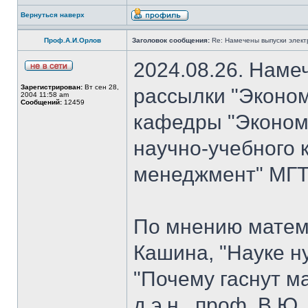
Вернуться наверх
Проф.А.И.Орлов
Заголовок сообщения:
Re: Намечены выпуски элект
2024.08.26. Наме
Зарегистрирован:
Вт сен 28,
рассылки "Эконом
2004 11:58 am
Сообщений:
12459
кафедры "Экономи
научно-учебного 
менеджмент" МГТУ
По мнению матем
Кашина, "Науке н
"Почему гаснут ма
д.э.н., проф. В.