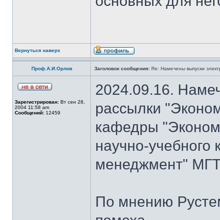
основных для нег
Вернуться наверх
Проф.А.И.Орлов
Заголовок сообщения:
Re: Намечены выпуски элект
2024.09.16. Наме
Зарегистрирован:
Вт сен 28,
рассылки "Эконом
2004 11:58 am
Сообщений:
12459
кафедры "Экономи
научно-учебного 
менеджмент" МГТ
По мнению Рустем