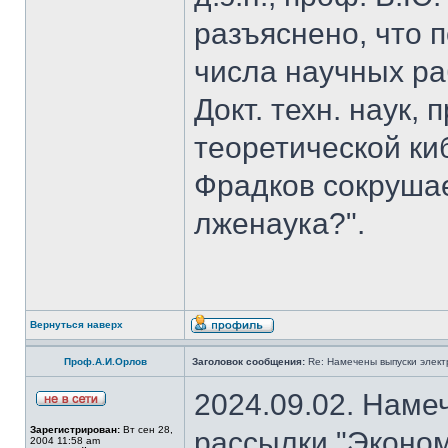
разъяснено, что 
числа научных ра
Докт. техн. наук,
теоретической к
Фрадков сокрушае
лженаука?".
Вернуться наверх
Проф.А.И.Орлов
Заголовок сообщения:
Re: Намечены выпуски элект
2024.09.02. Наме
Зарегистрирован:
Вт сен 28,
рассылки "Эконом
2004 11:58 am