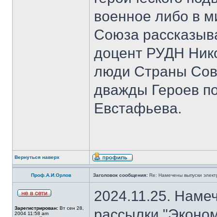
военное либо в м
Союза рассказыва
доцент РУДН Нико
люди Страны Сов
дважды Героев п
Евстафьева.
Вернуться наверх
Проф.А.И.Орлов
Заголовок сообщения:
Re: Намечены выпуски элект
2024.11.25. Наме
Зарегистрирован:
Вт сен 28,
рассылки "Эконом
2004 11:58 am