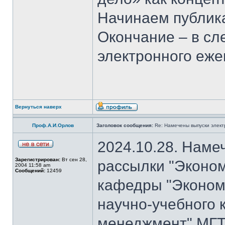
Начинаем публика
Окончание – в с
электронного еж
Вернуться наверх
Проф.А.И.Орлов
Заголовок сообщения:
Re: Намечены выпуски элект
2024.10.28. Наме
Зарегистрирован:
Вт сен 28,
рассылки "Эконом
2004 11:58 am
Сообщений:
12459
кафедры "Экономи
научно-учебного 
менеджмент" МГТ