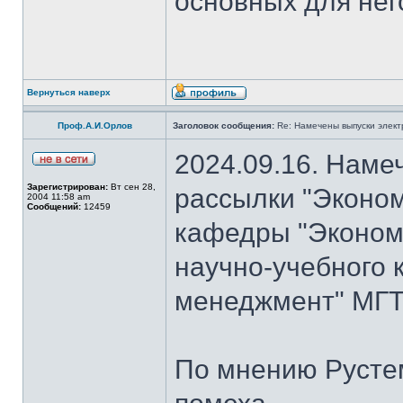
основных для нег
Вернуться наверх
Проф.А.И.Орлов
Заголовок сообщения:
Re: Намечены выпуски элект
2024.09.16. Наме
Зарегистрирован:
Вт сен 28,
рассылки "Эконом
2004 11:58 am
Сообщений:
12459
кафедры "Экономи
научно-учебного 
менеджмент" МГТ
По мнению Рустем