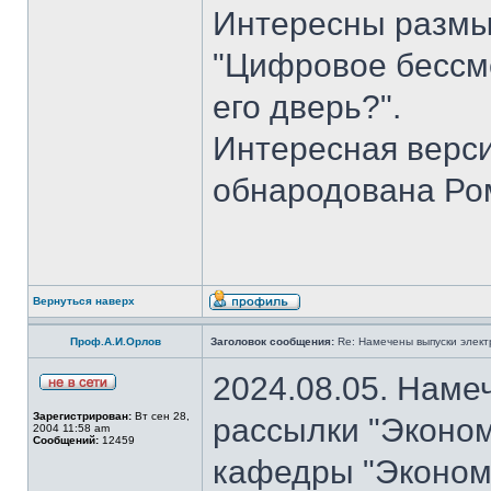
Интересны размы
"Цифровое бессме
его дверь?".
Интересная верси
обнародована Ро
Вернуться наверх
Проф.А.И.Орлов
Заголовок сообщения:
Re: Намечены выпуски элект
2024.08.05. Наме
Зарегистрирован:
Вт сен 28,
рассылки "Эконом
2004 11:58 am
Сообщений:
12459
кафедры "Экономи