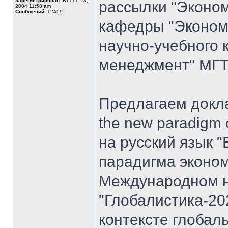
Зарегистрирован:
Вт сен 28,
рассылки "Эконом
2004 11:58 am
Сообщений:
12459
кафедры "Экономи
научно-учебного 
менеджмент" МГТУ
Предлагаем доклад
the new paradigm 
на русский язык "
парадигма эконом
Международном н
"Глобалистика-20
контексте глобал