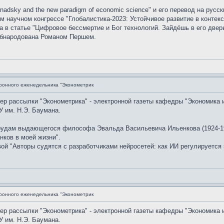
nadsky and the new paradigm of economic science" и его перевод на рус
 научном конгрессе "Глобалистика-2023: Устойчивое развитие в контекс
в статье "Цифровое бессмертие и Бог технологий. Зайдёшь в его дверь
обнародована Романом Першем.
ронного еженедельника "Эконометрик
мер рассылки "Эконометрика" - электронной газеты кафедры "Экономика 
 им. Н.Э. Баумана.
рудам выдающегося философа Эвальда Васильевича Ильенкова (1924-19
нков в моей жизни".
й "Авторы судятся с разработчиками нейросетей: как ИИ регулируется 
ронного еженедельника "Эконометрик
мер рассылки "Эконометрика" - электронной газеты кафедры "Экономика 
 им. Н.Э. Баумана.