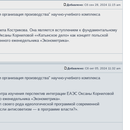
Добавлено:
Сб сен 28, 2024 11:15 am
и организация производства" научно-учебного комплекса
ила Кострикова. Она является вступлением к фундаментальному
Оксаны Корниловой ««Катынское дело» как концепт польской
онного еженедельника «Эконометрика».
Добавлено:
Сб окт 05, 2024 11:32 am
и организация производства" научно-учебного комплекса
нтра изучения перспектив интеграции ЕАЭС Оксаны Корниловой
ого еженедельника «Эконометрика».
л своего рода идеологической программой современной
если антисоветизм — в программе власти?».