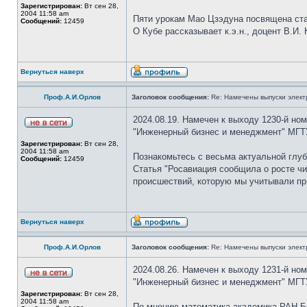
Зарегистрирован:
Вт сен 28,
2004 11:58 am
Пяти урокам Мао Цзэдуна посвящена ст
Сообщений:
12459
О Кубе рассказывает к.э.н., доцент В.И. 
Вернуться наверх
Проф.А.И.Орлов
Заголовок сообщения:
Re: Намечены выпуски элект
2024.08.19. Намечен к выходу 1230-й но
"Инженерный бизнес и менеджмент" МГТУ
Зарегистрирован:
Вт сен 28,
2004 11:58 am
Познакомьтесь с весьма актуальной глуб
Сообщений:
12459
Статья "Росавиация сообщила о росте чи
происшествий, которую мы учитывали пр
Вернуться наверх
Проф.А.И.Орлов
Заголовок сообщения:
Re: Намечены выпуски элект
2024.08.26. Намечен к выходу 1231-й но
"Инженерный бизнес и менеджмент" МГТУ
Зарегистрирован:
Вт сен 28,
2004 11:58 am
По мнению математика академика РАН Бо