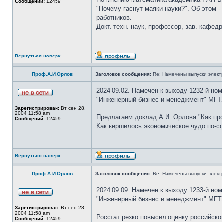
Сообщений:
12459
"Почему гаснут маяки науки?". Об этом -
работников.
Докт. техн. наук, профессор, зав. кафе
Вернуться наверх
Проф.А.И.Орлов
Заголовок сообщения:
Re: Намечены выпуски элект
2024.09.02. Намечен к выходу 1232-й но
"Инженерный бизнес и менеджмент" МГТУ
Зарегистрирован:
Вт сен 28,
2004 11:58 am
Предлагаем доклад А.И. Орлова "Как про
Сообщений:
12459
Как вершилось экономическое чудо по-со
Вернуться наверх
Проф.А.И.Орлов
Заголовок сообщения:
Re: Намечены выпуски элект
2024.09.09. Намечен к выходу 1233-й но
"Инженерный бизнес и менеджмент" МГТ
Зарегистрирован:
Вт сен 28,
2004 11:58 am
Росстат резко повысил оценку российско
Сообщений:
12459