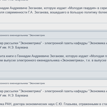
еннадии Андреевиче Зюганове, которую издает «Молодая гвардия» в се
теля современности Г.А. Зюганова, вошедшего в большую политику боле
ронного еженедельника "Эконометрик
мер рассылки "Эконометрика" - электронной газеты кафедры "Экономика 
У им. Н.Э. Баумана
анта книги о Геннадии Андреевиче Зюганове, которую издает «Молодая 
выпуске электронного еженедельника «Эконометрика», т.е. в выпуске N
ронного еженедельника "Эконометрик
мер рассылки "Эконометрика" - электронной газеты кафедры "Экономика 
У им. Н.Э. Баумана
ка РАН, доктора экономических наук С.Ю. Глазьева, отраженными в ста