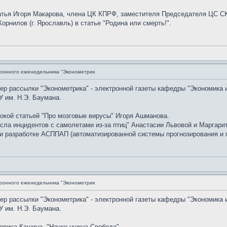
атья Игоря Макарова, члена ЦК КПРФ, заместителя Председателя ЦС
Корнилов (г. Ярославль) в статье "Родина или смерть!".
ронного еженедельника "Эконометрик
мер рассылки "Эконометрика" - электронной газеты кафедры "Экономика 
 им. Н.Э. Баумана.
окой статьей "Про мозговые вирусы" Игоря Ашманова.
сла инцидентов с самолетами из-за птиц" Анастасии Львовой и Маргари
и разработке АСППАП (автоматизированной системы прогнозирования и п
ронного еженедельника "Эконометрик
мер рассылки "Эконометрика" - электронной газеты кафедры "Экономика 
 им. Н.Э. Баумана.
риса Кашина, "Науке нужна Свобода".