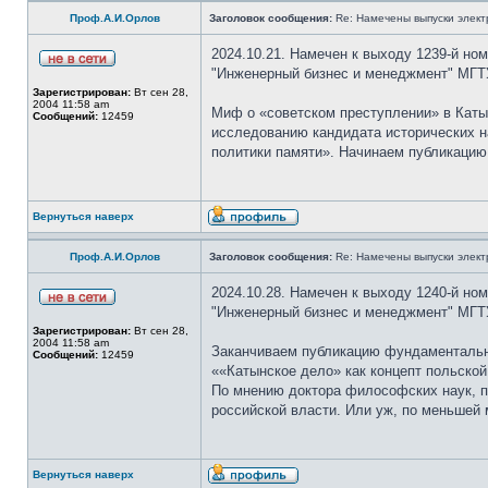
Проф.А.И.Орлов
Заголовок сообщения:
Re: Намечены выпуски элект
2024.10.21. Намечен к выходу 1239-й но
"Инженерный бизнес и менеджмент" МГТ
Зарегистрирован:
Вт сен 28,
2004 11:58 am
Миф о «советском преступлении» в Кат
Сообщений:
12459
исследованию кандидата исторических н
политики памяти». Начинаем публикацию
Вернуться наверх
Проф.А.И.Орлов
Заголовок сообщения:
Re: Намечены выпуски элект
2024.10.28. Намечен к выходу 1240-й но
"Инженерный бизнес и менеджмент" МГТ
Зарегистрирован:
Вт сен 28,
2004 11:58 am
Заканчиваем публикацию фундаментально
Сообщений:
12459
««Катынское дело» как концепт польской
По мнению доктора философских наук, п
российской власти. Или уж, по меньшей 
Вернуться наверх