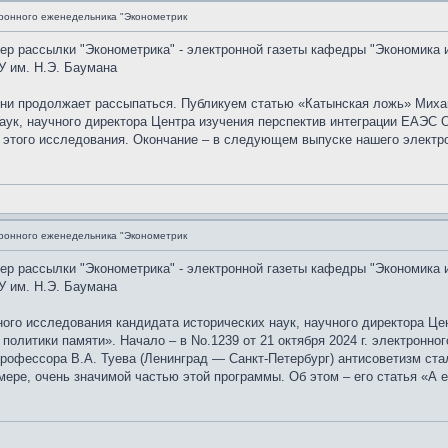
ронного еженедельника "Эконометрик
мер рассылки "Эконометрика" - электронной газеты кафедры "Экономика 
У им. Н.Э. Баумана
ыни продолжает рассыпаться. Публикуем статью «Катынская ложь» Миха
аук, научного директора Центра изучения перспектив интеграции ЕАЭС 
 этого исследования. Окончание – в следующем выпуске нашего электр
ронного еженедельника "Эконометрик
мер рассылки "Эконометрика" - электронной газеты кафедры "Экономика 
У им. Н.Э. Баумана
го исследования кандидата исторических наук, научного директора Це
 политики памяти». Начало – в No.1239 от 21 октября 2024 г. электронн
рофессора В.А. Туева (Ленинград — Санкт-Петербург) антисоветизм ста
мере, очень значимой частью этой программы. Об этом – его статья «А 