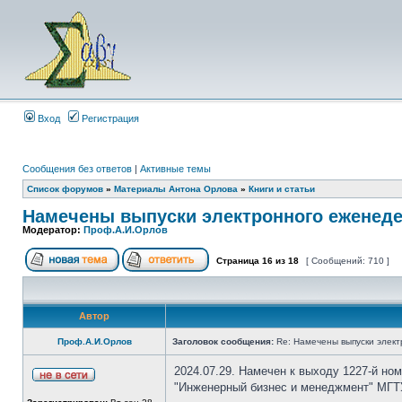
Вход
Регистрация
Сообщения без ответов
|
Активные темы
Список форумов
»
Материалы Антона Орлова
»
Книги и статьи
Намечены выпуски электронного еженеде
Модератор:
Проф.А.И.Орлов
Страница
16
из
18
[ Сообщений: 710 ]
Автор
Проф.А.И.Орлов
Заголовок сообщения:
Re: Намечены выпуски элект
2024.07.29. Намечен к выходу 1227-й но
"Инженерный бизнес и менеджмент" МГТУ