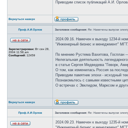
Приводим список публикаций А.И. Орлов
Вернуться наверх
Проф.А.И.Орлов
Заголовок сообщения:
Re: Намечены выпуски элект
2024.09.16. Намечен к выходу 1234-й но
"Инженерный бизнес и менеджмент" МГТ
Зарегистрирован:
Вт сен 28,
2004 11:58 am
По мнению Рустема Вахитова, Госплан —
Сообщений:
12459
Нелегальная деятельность легендарного 
в статье Сергея Медведева "Геворк, Ами
О том, как изменилась Россия за послед
Приводим памятник эпохи - исходный тек
Познакомьтесь с самыми известными цит
О встречах с Эвклидом, Марксом и друг
Вернуться наверх
Проф.А.И.Орлов
Заголовок сообщения:
Re: Намечены выпуски элект
2024.09.23. Намечен к выходу 1235-й но
"Инженерный бизнес и менеджмент" МГТ