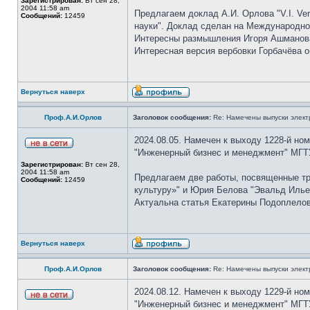
Зарегистрирован:
Вт сен 28,
2004 11:58 am
Предлагаем доклад А.И. Орлова "V.I. Ver
Сообщений:
12459
науки". Доклад сделан на Международном
Интересны размышления Игоря Ашманова 
Интересная версия вербовки Горбачёва 
Вернуться наверх
Проф.А.И.Орлов
Заголовок сообщения:
Re: Намечены выпуски элект
2024.08.05. Намечен к выходу 1228-й но
"Инженерный бизнес и менеджмент" МГТУ
Зарегистрирован:
Вт сен 28,
2004 11:58 am
Предлагаем две работы, посвященные т
Сообщений:
12459
культуру»" и Юрия Белова "Эвальд Илье
Актуальна статья Екатерины Подоплелово
Вернуться наверх
Проф.А.И.Орлов
Заголовок сообщения:
Re: Намечены выпуски элект
2024.08.12. Намечен к выходу 1229-й но
"Инженерный бизнес и менеджмент" МГТУ