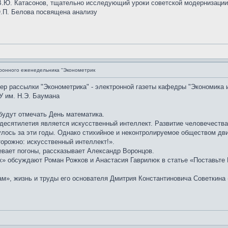
.Ю. Катасонов, тщательно исследующий уроки советской модернизации, 
Ю.П. Белова посвящена анализу
ронного еженедельника "Эконометрик
мер рассылки "Эконометрика" - электронной газеты кафедры "Экономика 
У им. Н.Э. Баумана
 будут отмечать День математика.
десятилетия является искусственный интеллект. Развитие человечества
лось за эти годы. Однако стихийное и неконтролируемое обществом дви
орожно: искусственный интеллект!».
евает погоны, рассказывает Александр Воронцов.
» обсуждают Роман Рожков и Анастасия Гаврилюк в статье «Поставьте D
м», жизнь и труды его основателя Дмитрия Константиновича Советкина 