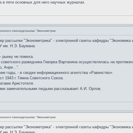
а в пяти основных для него научных журналах.
ронного еженедельника "Эконометрик
мер рассылки "Эконометрика" - электронной газеты кафедры "Экономика 
У им. Н.Э. Баумана
 рынку не помеха.
советского разведчика Геворка Вартаняна осуществлялась на протяжении
р, Анри…".
ние годы, - в сводке информационного агентства «Равенство».
ст 1943 г. Гимна Советского Союза.
атами Аристотеля.
ими замечательными людьми рассказывает А.И. Орлов.
ронного еженедельника "Эконометрик
мер рассылки "Эконометрика" - электронной газеты кафедры "Экономика 
У им. Н.Э. Баумана