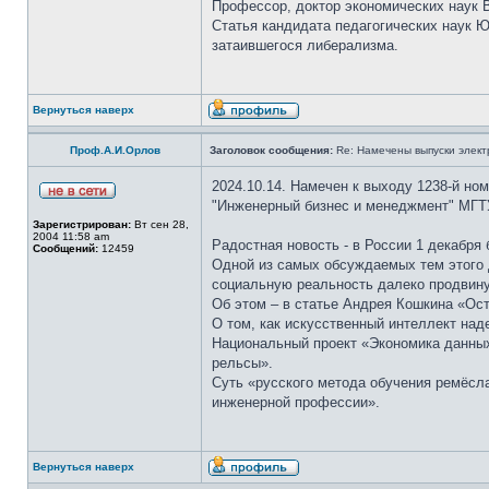
Профессор, доктор экономических наук В
Статья кандидата педагогических наук 
затаившегося либерализма.
Вернуться наверх
Проф.А.И.Орлов
Заголовок сообщения:
Re: Намечены выпуски элект
2024.10.14. Намечен к выходу 1238-й но
"Инженерный бизнес и менеджмент" МГТ
Зарегистрирован:
Вт сен 28,
2004 11:58 am
Радостная новость - в России 1 декабря
Сообщений:
12459
Одной из самых обсуждаемых тем этого 
социальную реальность далеко продвину
Об этом – в статье Андрея Кошкина «Ост
О том, как искусственный интеллект над
Национальный проект «Экономика данных
рельсы».
Суть «русского метода обучения ремёсла
инженерной профессии».
Вернуться наверх