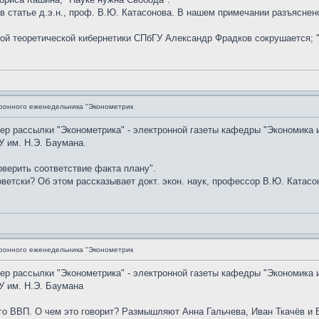
 в статье д.э.н., проф. В.Ю. Катасонова. В нашем примечании разъясне
дрой теоретической кибернетики СПбГУ Александр Фрадков сокрушается; 
ронного еженедельника "Эконометрик
мер рассылки "Эконометрика" - электронной газеты кафедры "Экономика 
 им. Н.Э. Баумана.
верить соответствие факта плану".
ветски? Об этом рассказывает докт. экон. наук, профессор В.Ю. Катасон
ронного еженедельника "Эконометрик
мер рассылки "Эконометрика" - электронной газеты кафедры "Экономика 
У им. Н.Э. Баумана
го ВВП. О чем это говорит? Размышляют Анна Гальчева, Иван Ткачёв и 