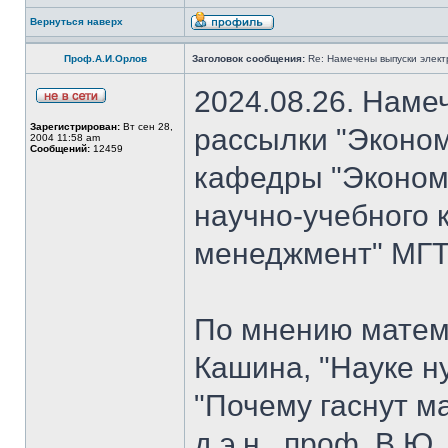
Вернуться наверх
Проф.А.И.Орлов
Заголовок сообщения:
Re: Намечены выпуски элект
2024.08.26. Наме
Зарегистрирован:
Вт сен 28,
рассылки "Эконом
2004 11:58 am
Сообщений:
12459
кафедры "Экономи
научно-учебного 
менеджмент" МГТУ
По мнению матем
Кашина, "Науке н
"Почему гаснут ма
д.э.н., проф. В.