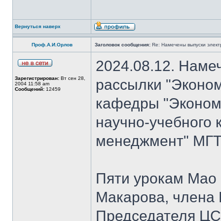
Вернуться наверх
Проф.А.И.Орлов
Заголовок сообщения:
Re: Намечены выпуски элект
2024.08.12. Наме
Зарегистрирован:
Вт сен 28,
рассылки "Эконом
2004 11:58 am
Сообщений:
12459
кафедры "Экономи
научно-учебного 
менеджмент" МГТУ
Пяти урокам Мао 
Макарова, члена
Председателя Ц