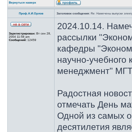
Вернуться наверх
Проф.А.И.Орлов
Заголовок сообщения:
Re: Намечены выпуски элект
2024.10.14. Наме
Зарегистрирован:
Вт сен 28,
рассылки "Эконом
2004 11:58 am
Сообщений:
12459
кафедры "Экономи
научно-учебного 
менеджмент" МГТ
Радостная новость
отмечать День ма
Одной из самых о
десятилетия явля