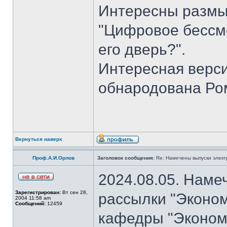
Интересны размы
"Цифровое бессме
его дверь?".
Интересная верси
обнародована Ро
Вернуться наверх
Проф.А.И.Орлов
Заголовок сообщения:
Re: Намечены выпуски элект
2024.08.05. Наме
Зарегистрирован:
Вт сен 28,
рассылки "Эконом
2004 11:58 am
Сообщений:
12459
кафедры "Экономи