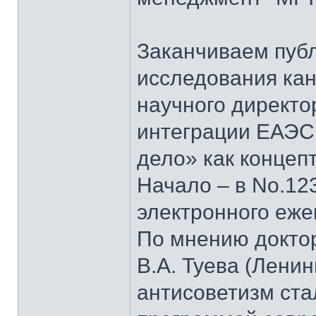
Заканчиваем пуб
исследования кан
научного директо
интеграции ЕАЭС
дело» как концеп
Начало – в No.123
электронного еж
По мнению докто
В.А. Туева (Лени
антисоветизм ста