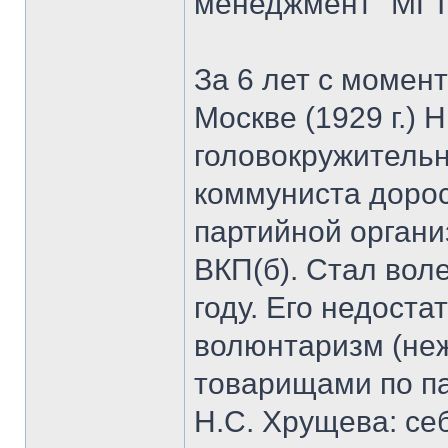
менеджмент" МГТ
За 6 лет с момен
Москве (1929 г.) 
головокружительн
коммуниста дорос
партийной органи
ВКП(б). Стал вол
году. Его недоста
волюнтаризм (неж
товарищами по па
Н.С. Хрущева: се