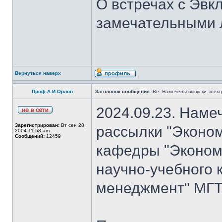
О встречах с Эвк
замечательными 
Вернуться наверх
Проф.А.И.Орлов
Заголовок сообщения:
Re: Намечены выпуски элект
2024.09.23. Наме
Зарегистрирован:
Вт сен 28,
рассылки "Эконом
2004 11:58 am
Сообщений:
12459
кафедры "Экономи
научно-учебного 
менеджмент" МГТ