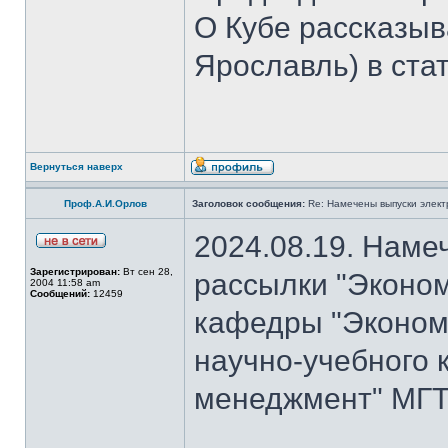
О Кубе рассказыва
Ярославль) в стат
Вернуться наверх
Проф.А.И.Орлов
Заголовок сообщения:
Re: Намечены выпуски элект
2024.08.19. Наме
Зарегистрирован:
Вт сен 28,
рассылки "Эконом
2004 11:58 am
Сообщений:
12459
кафедры "Экономи
научно-учебного 
менеджмент" МГТУ