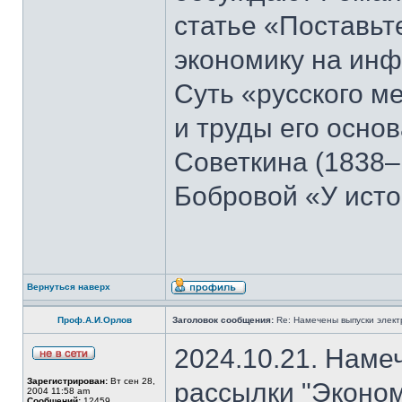
статье «Поставьте
экономику на ин
Суть «русского м
и труды его осно
Советкина (1838–
Бобровой «У ист
Вернуться наверх
Проф.А.И.Орлов
Заголовок сообщения:
Re: Намечены выпуски элект
2024.10.21. Наме
Зарегистрирован:
Вт сен 28,
рассылки "Эконом
2004 11:58 am
Сообщений:
12459