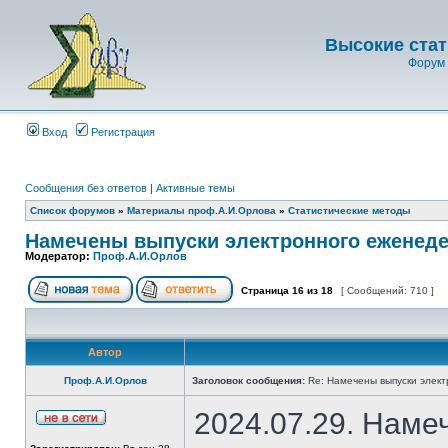
Высокие стат
Форум 
Вход
Регистрация
Сообщения без ответов
|
Активные темы
Список форумов
»
Материалы проф.А.И.Орлова
»
Статистические методы
Намечены выпуски электронного еженеде
Модератор:
Проф.А.И.Орлов
Страница
16
из
18
[ Сообщений: 710 ]
Автор
Проф.А.И.Орлов
Заголовок сообщения:
Re: Намечены выпуски элект
2024.07.29. Наме