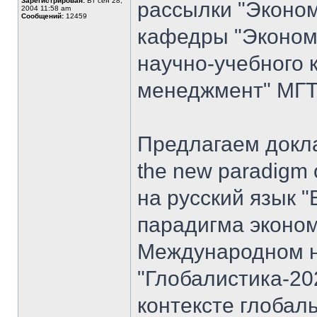
Зарегистрирован:
Вт сен 28,
рассылки "Эконом
2004 11:58 am
Сообщений:
12459
кафедры "Экономи
научно-учебного 
менеджмент" МГТУ
Предлагаем доклад
the new paradigm 
на русский язык "
парадигма эконом
Международном н
"Глобалистика-20
контексте глобал