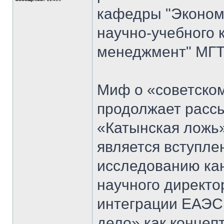
кафедры "Экономи
научно-учебного 
менеджмент" МГТ
Миф о «советском
продолжает рассы
«Катынская ложь
является вступл
исследованию кан
научного директо
интеграции ЕАЭС
дело» как концеп