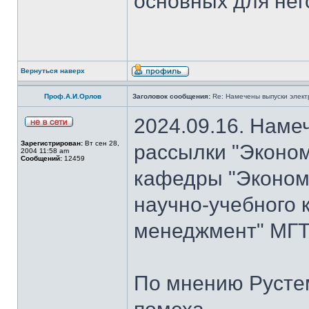
основных для нег
Вернуться наверх
Проф.А.И.Орлов
Заголовок сообщения:
Re: Намечены выпуски элект
2024.09.16. Наме
Зарегистрирован:
Вт сен 28,
рассылки "Эконом
2004 11:58 am
Сообщений:
12459
кафедры "Экономи
научно-учебного 
менеджмент" МГТ
По мнению Рустем