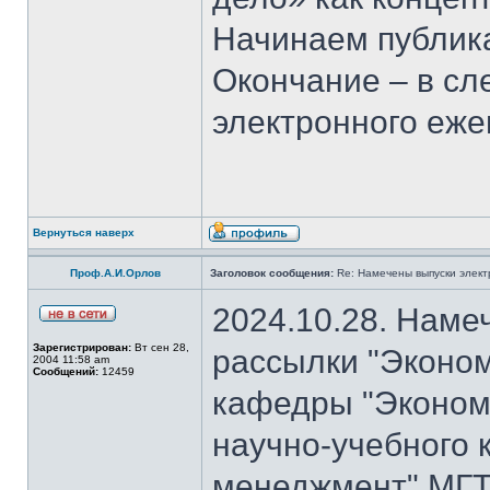
Начинаем публика
Окончание – в с
электронного еж
Вернуться наверх
Проф.А.И.Орлов
Заголовок сообщения:
Re: Намечены выпуски элект
2024.10.28. Наме
Зарегистрирован:
Вт сен 28,
рассылки "Эконом
2004 11:58 am
Сообщений:
12459
кафедры "Экономи
научно-учебного 
менеджмент" МГТ