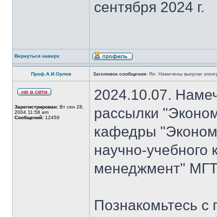
сентября 2024 г.
Вернуться наверх
Проф.А.И.Орлов
Заголовок сообщения:
Re: Намечены выпуски элект
2024.10.07. Наме
Зарегистрирован:
Вт сен 28,
рассылки "Эконом
2004 11:58 am
Сообщений:
12459
кафедры "Экономи
научно-учебного 
менеджмент" МГТ
Познакомьтесь с