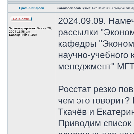
Проф.А.И.Орлов
Заголовок сообщения:
Re: Намечены выпуски элект
2024.09.09. Наме
Зарегистрирован:
Вт сен 28,
рассылки "Эконом
2004 11:58 am
Сообщений:
12459
кафедры "Экономи
научно-учебного 
менеджмент" МГТ
Росстат резко по
чем это говорит?
Ткачёв и Екатери
Приводим список 