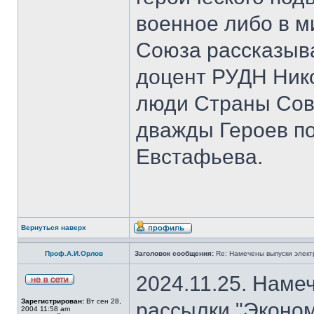
военное либо в м
Союза рассказыва
доцент РУДН Нико
люди Страны Сов
дважды Героев п
Евстафьева.
Вернуться наверх
Проф.А.И.Орлов
Заголовок сообщения:
Re: Намечены выпуски элект
2024.11.25. Наме
Зарегистрирован:
Вт сен 28,
рассылки "Эконом
2004 11:58 am