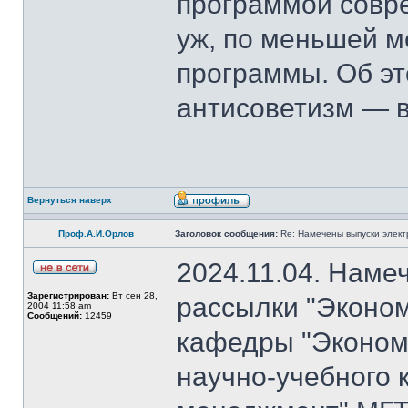
программой совре
уж, по меньшей м
программы. Об эт
антисоветизм — в
Вернуться наверх
Проф.А.И.Орлов
Заголовок сообщения:
Re: Намечены выпуски элект
2024.11.04. Наме
Зарегистрирован:
Вт сен 28,
рассылки "Эконом
2004 11:58 am
Сообщений:
12459
кафедры "Экономи
научно-учебного 