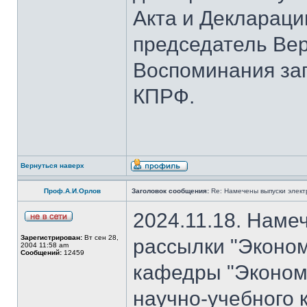
Акта и Деклараци
председатель Вер
Воспоминания за
КПРФ.
Вернуться наверх
Проф.А.И.Орлов
Заголовок сообщения:
Re: Намечены выпуски элект
2024.11.18. Наме
Зарегистрирован:
Вт сен 28,
рассылки "Эконом
2004 11:58 am
Сообщений:
12459
кафедры "Экономи
научно-учебного 