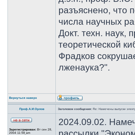
разъяснено, что 
числа научных ра
Докт. техн. наук,
теоретической к
Фрадков сокрушае
лженаука?".
Вернуться наверх
Проф.А.И.Орлов
Заголовок сообщения:
Re: Намечены выпуски элект
2024.09.02. Наме
Зарегистрирован:
Вт сен 28,
рассылки "Эконом
2004 11:58 am