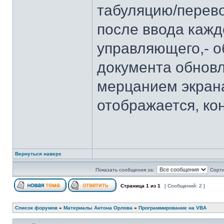
табуляцию/перево
после ввода кажд
управляющего,- о
документа обновл
мерцанием экрана
отображается, ко
Вернуться наверх
Показать сообщения за:
Сорти
Страница
1
из
1
[ Сообщений: 2 ]
Список форумов
»
Материалы Антона Орлова
»
Программирование на VBA