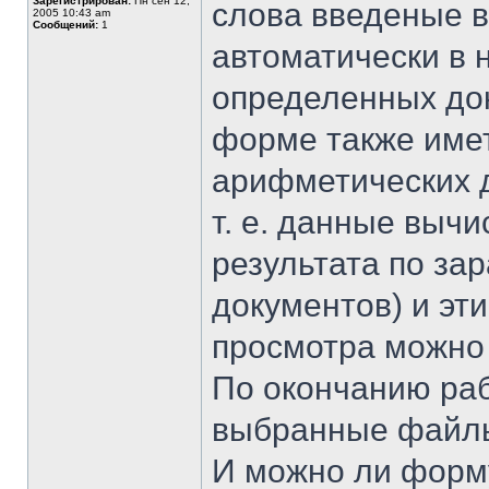
Зарегистрирован:
Пн сен 12,
слова введеные 
2005 10:43 am
Сообщений:
1
автоматически в 
определенных док
форме также име
арифметических 
т. е. данные выч
результата по за
документов) и эт
просмотра можно 
По окончанию раб
выбранные файлы
И можно ли форму