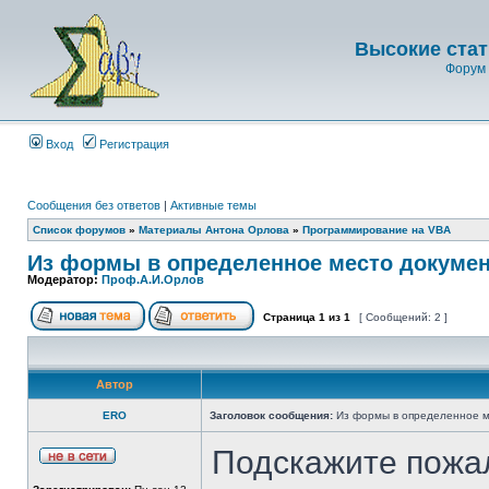
Высокие стат
Форум 
Вход
Регистрация
Сообщения без ответов
|
Активные темы
Список форумов
»
Материалы Антона Орлова
»
Программирование на VBA
Из формы в определенное место докуме
Модератор:
Проф.А.И.Орлов
Страница
1
из
1
[ Сообщений: 2 ]
Автор
ERO
Заголовок сообщения:
Из формы в определенное м
Подскажите пожал