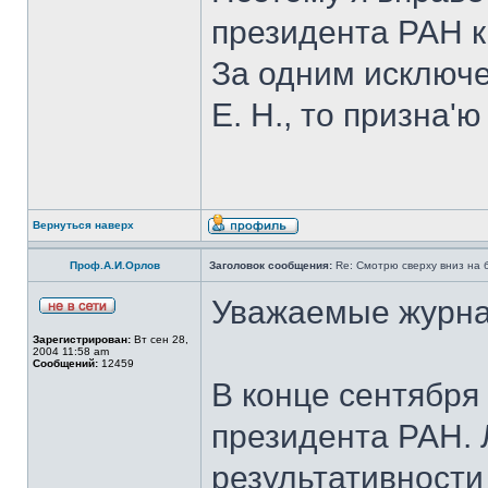
президента РАН к
За одним исключе
Е. Н., то призна'
Вернуться наверх
Проф.А.И.Орлов
Заголовок сообщения:
Re: Смотрю сверху вниз на 
Уважаемые журна
Зарегистрирован:
Вт сен 28,
2004 11:58 am
Сообщений:
12459
В конце сентябр
президента РАН. 
результативности