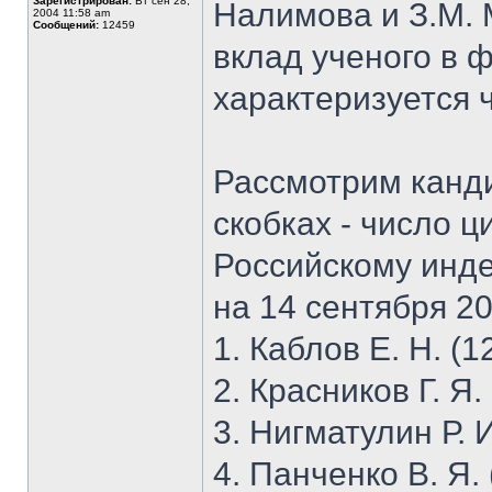
Зарегистрирован:
Вт сен 28,
Налимова и З.М. 
2004 11:58 am
Сообщений:
12459
вклад ученого в 
характеризуется 
Рассмотрим канди
скобках - число ц
Российскому инде
на 14 сентября 201
1. Каблов Е. Н. (1
2. Красников Г. Я.
3. Нигматулин Р. И
4. Панченко В. Я.