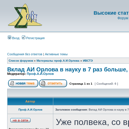
Высокие стат
Форум 
Вход
Регистрация
Сообщения без ответов
|
Активные темы
Список форумов
»
Материалы проф.А.И.Орлова
»
ИВСТЭ
Вклад АИ Орлова в науку в 7 раз больше,
Модератор:
Проф.А.И.Орлов
Страница
1
из
1
[ Сообщений: 6 ]
Автор
Проф.А.И.Орлов
Заголовок сообщения:
Вклад АИ Орлова в науку в 
Уже полвека, со 