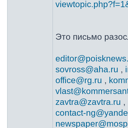
viewtopic.php?f=1
Это письмо разос
editor@poisknews.
sovross@aha.ru
,
office@rg.ru
,
komm
vlast@kommersant
zavtra@zavtra.ru
,
contact-ng@yande
newspaper@mospr