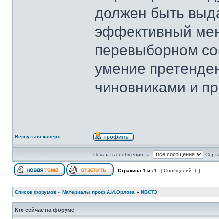
должен быть выд
эффективный мен
перевыборном со
умение претенден
чиновниками и п
Вернуться наверх
Показать сообщения за:
Сорти
Страница
1
из
1
[ Сообщений: 6 ]
Список форумов
»
Материалы проф.А.И.Орлова
»
ИВСТЭ
Кто сейчас на форуме