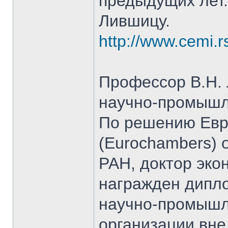
предыдущих лет.
Лившицу.
http://www.cemi.r
Профессор В.Н.
научно-промышл
По решению Евр
(Eurochambers)
РАН, доктор эко
награжден дипло
научно-промышл
организации вне