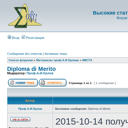
Высокие стат
Форум 
Вход
Регистрация
Сообщения без ответов
|
Активные темы
Список форумов
»
Материалы проф.А.И.Орлова
»
ИВСТЭ
Diploma di Merito
Модератор:
Проф.А.И.Орлов
Страница
1
из
1
[ 1 сообщение ]
Автор
Проф.А.И.Орлов
Заголовок сообщения:
Diploma di Merito
2015-10-14 полу