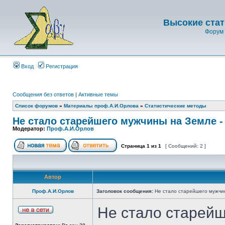
Высокие стат
Форум 
Вход
Регистрация
Сообщения без ответов
|
Активные темы
Список форумов
»
Материалы проф.А.И.Орлова
»
Статистические методы
Не стало старейшего мужчины на Земле - 
Модератор:
Проф.А.И.Орлов
Страница
1
из
1
[ Сообщений: 2 ]
Автор
Проф.А.И.Орлов
Заголовок сообщения:
Не стало старейшего мужчин
Не стало старей