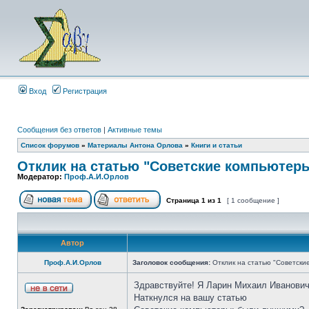
Вход
Регистрация
Сообщения без ответов
|
Активные темы
Список форумов
»
Материалы Антона Орлова
»
Книги и статьи
Отклик на статью "Советские компьютер
Модератор:
Проф.А.И.Орлов
Страница
1
из
1
[ 1 сообщение ]
Автор
Проф.А.И.Орлов
Заголовок сообщения:
Отклик на статью "Советски
Здравствуйте! Я Ларин Михаил Иванович
Наткнулся на вашу статью