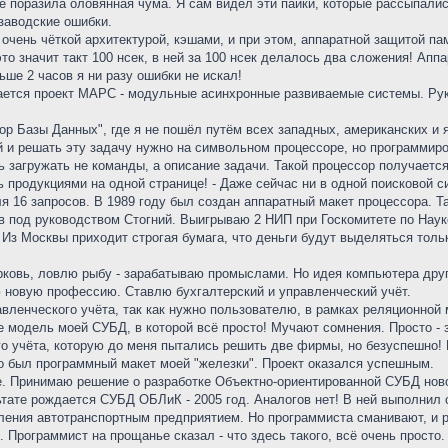
её поразила оловянная чума. Я сам видел эти пайки, которые рассыпали
заводские ошибки.
чень чёткой архитектурой, кэшами, и при этом, аппаратной защитой па
это значит такт 100 нсек, в ней за 100 нсек делалось два сложения! Ап
ьше 2 часов я ни разу ошибки не искал!
ается проект МАРС - модульные асинхронные развиваемые системы. Рук
ор Базы Данных", где я не пошёл путём всех западных, американских и я
 и решать эту задачу нужно на символьном процессоре, но программиро
мять загружать не команды, а описание задачи. Такой процессор получает
продукциями на одной странице! - Даже сейчас ни в одной поисковой си
я 16 запросов. В 1989 году был создан аппаратный макет процессора. 
под руководством Стогний. Выигрываю 2 НИП при Госкомитете по Науке 
 Из Москвы приходит строгая бумага, что деньги будут выделяться толь
рковь, ловлю рыбу - зарабатываю промыслами. Но идея компьютера друг
ю новую профессию. Ставлю бухгалтерский и управленческий учёт.
равленческого учёта, так как нужно пользователю, в рамках реляционно
 модель моей СУБД, в которой всё просто! Мучают сомнения. Просто - з
го учёта, которую до меня пытались решить две фирмы, но безуспешно
о был программный макет моей "железки". Проект оказался успешным.
е. Принимаю решение о разработке Объектно-ориентированной СУБД ново
тате рождается СУБД ОБЛиК - 2005 год. Аналогов нет! В ней выполнил 
вления автотранспортным предприятием. Но программиста сманивают, и
 Программист на прощанье сказал - что здесь такого, всё очень просто.