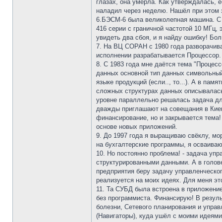
глазах, она умерла. Как утверждалась, 
наладил через неделю. Нашёл при этом 
6.БЭСМ-6 была великолепная машина. С о
416 серии с граничной частотой 10 МГц, 
увидеть два сбоя, и я найду ошибку! Бол
7. На ВЦ СОРАН с 1980 года разворачив
исполнении разрабатывается Процессор.
8. С 1983 года мне даётся тема "Процесс
данных основной тип данных символьный
языке продукций (если.., то...). А в па
сложных структурах данных описывалась 
уровне параллельно решалась задача дл
дважды приглашают на совещания в Киев 
финансирование, но и закрывается тема!
основе новых приложений.
9. До 1997 года я выращиваю свёклу, мо
на бухгалтерские программы, я осваива
10. Но постоянно проблема! - задача уп
структурированными данными. А в голове
предприятия беру задачу управленческо
реализуется на моих идеях. Для меня эт
11. Та СУБД была встроена в приложени
без программиста. Финансирую! В резуль
болезни, Сетевого планирования и упра
(Навигаторы), куда ушёл с моими идеями.