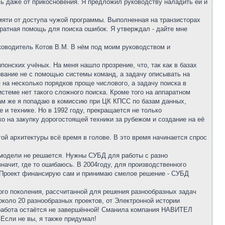
сь даже от прикосновения. Я предложил руководству наладить ей и
мяти от доступа чужой программы. Выполненная на транзисторах
паратная помощь для поиска ошибок. Я утверждал - дайте мне
оводитель Котов В.М. В нём под моим руководством и
понских учёных. На меня нашло прозрение, что, так как в базах
вание не с помощью системы команд, а задачу описывать на
ся на несколько порядков проще числового, а задачу поиска в
стеме нет такого сложного поиска. Кроме того на аппаратном
Там же я попадаю в комиссию при ЦК КПСС по базам данных,
и технике. Но в 1992 году, прекращается не только
ко на закупку дорогостоящей техники за рубежом и создание на её
ой архитектуры всё время в голове. В это время начинается спрос
й модели не решается. Нужны СУБД для работы с разно
начит, где то ошибаюсь. В 2004году, для производственного
! Проект финансирую сам и принимаю смелое решение - СУБД
го поколения, рассчитанной для решения разнообразных задач
около 20 разнообразных проектов, от Электронной истории
 работа остаётся не завершённой! Сманила компания НАВИТЕЛ
 Если не вы, я также придумал!