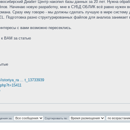
восибирский Диабет Центр накопил базы данных за 20 лет. Нужна обраб
лов. Начинаю новую разработку, мне в СУБД ОБЛИК всё равно нужен в
армана. Сразу ему говорю - мы должны сделать лучшую в мире систему 
EL. Подготовка разно структурированных файлов для анализа занимает 
 интересы с вами возможно пересеклись.
 к ВАМ за статью
бытые
/istoriya_ra ... t_13733939
.php?t=15411
p
щения за:
Сортировать по: