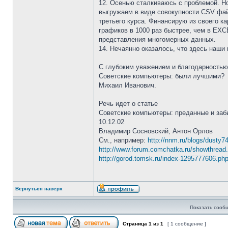
12. Осенью сталкиваюсь с проблемой. Но
выгружаем в виде совокупности CSV фай
третьего курса. Финансирую из своего к
графиков в 1000 раз быстрее, чем в EXC
представления многомерных данных.
14. Нечаянно оказалось, что здесь наши
С глубоким уважением и благодарностью
Советские компьютеры: были лучшими?
Михаил Иванович.
Речь идет о статье
Советские компьютеры: преданные и за
10.12.02
Владимир Сосновский, Антон Орлов
См., например:
http://nnm.ru/blogs/dusty74
http://www.forum.comchatka.ru/showthread
http://gorod.tomsk.ru/index-1295777606.ph
Вернуться наверх
Показать сооб
Страница
1
из
1
[ 1 сообщение ]