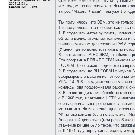
Советские компьютеры: были лучшими?
Зарегистрирован:
Вт сен 28,
2004 11:58 am
и с трудом, но вас разыскал. Немного об
Сообщений:
12459
запрос "Михаил Ларин". Там уже 1,5 год
Так получилось, что ЭВМ, это не только
Так получилось, что я соприкасался с 
1, В студентах читал рукопись, написан
области вычислительных технологий и на
явилась мотивом для создания ЭВМ сер
(У меня, где то дома, есть книга по ист
была отлажена. А ЕС ЭВМ, это была огро
Эта программа РЯД - ЕС ЭВМ нанесла ко
ЕС ЭВМ. Творческие люди и это копиров
2. В студентах, на ВЦ СОРАН я изучал 
сформировало мышление чёткое и матем
УРАЛ 14 -Д была удивительная машина. 
команды, она поддерживала работу с си
3. В качестве дипломной работы мне по 
4.В 1968 году я закончил НЭТИ и благод
очень оригинальное решение и главным п
математика. Но была ещё одна особенно
"4" потока команд были не зависимы. Мы
Аппаратный диспетчер (моя разработка) 
Уважение ко мне было такое, что дважды
5. В 1974 году вернулся на родину и ус