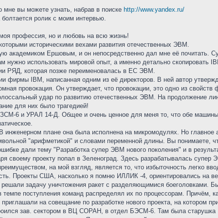
о мне вы можете узнать, набрав в поиске
http://www.yandex.ru/
а болтается ролик с моим интервью.
 моя профессия, но и любовь на всю жизнь!
некоторыми историческими вехами развития отечественных ЭВМ.
ную академиком Ершовым, и он непосредственно дал мне её почитать. Су
м нужно использовать мировой опыт, а именно детально скопировать IB
ии РЯД, которая позже переименовалась в ЕС ЭВМ.
ории фирмы IBM, написанная одним из её директоров. В ней автор утвержда
мная провокация. Он утверждает, что провокации, это одно из свойств 
лоссальный удар по развитию отечественных ЭВМ. На продолжение лин
ание для них было трагедией!
БЗСМ-6 и УРАЛ 14-Д. Общее и очень ценное для меня то, что обе маши
атическое.
В инженерном плане она была исполнена на микромодулях. Но главное а
мвольной "арифметикой" и словами переменной длины. Вы понимаете, чт
ошибке дали тему "Разработка супер ЭВМ нового поколения" и в результа
аря своему проекту попал в Зеленоград. Здесь разрабатывалась супер 
реимуществом, на мой взгляд, является то, что избыточность легко вво
сть. Проекты США, насколько я помню ИЛЛИК -4, ориентировались на ве
 решали задачу уничтожения ракет с разделяющимися боеголовками. Был
в темпе поступления команд распределял их по процессорам. Причём, ка
 приглашали на совещание по разработке нового проекта, на котором пр
троился зав. сектором в ВЦ СОРАН, в отдел БЭСМ-6. Там была старушка