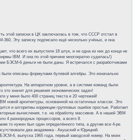
ть этой записки в ЦК заключалась в том, что СССР отстал в
M-360, Эту записку подписало ещё несколько учёных, и она
ет, что всего их выпустили 18 штук, и не одна из них до конца не
фирмы IBM. И она по этой причине многократно судилась!)
ии БЭСМ-6 деньги не были даны. Я встречался с разработчиками
ны были описаны формулами булевой алгебры. Это изначально
рхитектура. На аппаратном уровне, а в системе команд были
о это значит для решения экономических задач!
те у меня было 400 страниц текста и 20 чертежей!
ЭВМ новой архитектуры, основанной на остаточных классах. Это
дится и алгоритмы коррекции групповых ошибок простые. Работает
кторные вычисления, т.е. на обработку массивов. А в нашей ЭВМ
о 4 разнородных процессоров, а всего 8.
ким то нужен был один определённого типа, а другим все 4-ре.
исутствовали два академика - Акушский и Юдицкий.
 БЭСМ-6, выпуска 1965 года, первый заводской номер. На моих