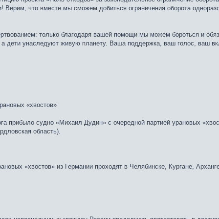
ми! Верим, что вместе мы сможем добиться ограничения оборота однораз
ртвованием: только благодаря вашей помощи мы можем бороться и обяза
, а дети унаследуют живую планету. Ваша поддержка, ваш голос, ваш в
урановых «хвостов»
рга прибыло судно «Михаил Дудин» с очередной партией урановых «хвос
рдловская область).
рановых «хвостов» из Германии проходят в Челябинске, Кургане, Арханге