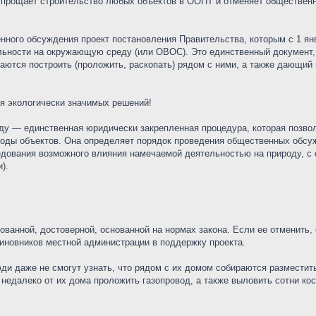
прощает строительство любых объектов в ООПТ и отменяет общественно
ного обсуждения проект постановления Правительства, которым с 1 ян
льности на окружающую среду (или ОВОС). Это единственный документ
раются построить (проложить, раскопать) рядом с ними, а также дающий
ия экологически значимых решений!
у — единственная юридически закрепленная процедура, которая позвол
оды объектов. Она определяет порядок проведения общественных обсуж
ования возможного влияния намечаемой деятельностью на природу, с 
).
ванной, достоверной, основанной на нормах закона. Если ее отменить,
новников местной администрации в поддержку проекта.
юди даже не смогут узнать, что рядом с их домом собираются размести
недалеко от их дома проложить газопровод, а также выловить сотни кос