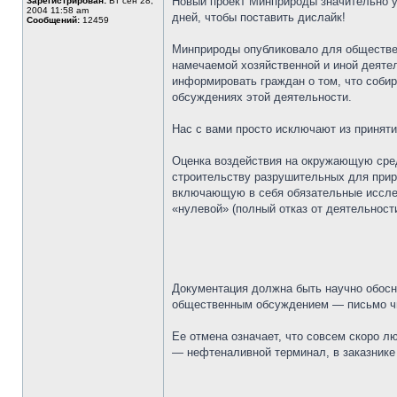
Новый проект Минприроды значительно у
Зарегистрирован:
Вт сен 28,
2004 11:58 am
дней, чтобы поставить дислайк!
Сообщений:
12459
Минприроды опубликовало для обществен
намечаемой хозяйственной и иной деяте
информировать граждан о том, что соби
обсуждениях этой деятельности.
Нас с вами просто исключают из принят
Оценка воздействия на окружающую сред
строительству разрушительных для прир
включающую в себя обязательные исслед
«нулевой» (полный отказ от деятельности
Документация должна быть научно обосно
общественным обсуждением — письмо чи
Ее отмена означает, что совсем скоро л
— нефтеналивной терминал, в заказнике 