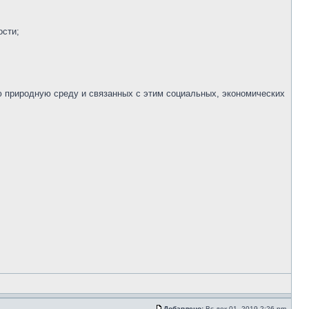
ости;
 природную среду и связанных с этим социальных, экономических
Добавлено:
Вс дек 01, 2019 2:26 pm