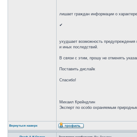
лишает граждан информации о характер
✔
ухудшает возможность предупреждения 
и иных последствий.
В связи с этим, прошу не отменять ука
Поставить дислайк
Спасибо!
Михаил Крейндлин
Эксперт по особо охраняемым природным
Вернуться наверх
Проф.А.И.Орлов
Заголовок сообщения:
Re: Гринпис