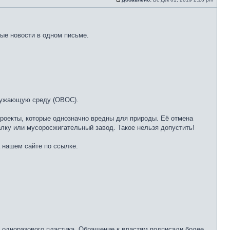
ые новости в одном письме.
кружающую среду (ОВОС).
роекты, которые однозначно вредны для природы. Её отмена
алку или мусоросжигательный завод. Такое нельзя допустить!
а нашем сайте по ссылке.
 одноразового пластика. Обращение к властям подписали более