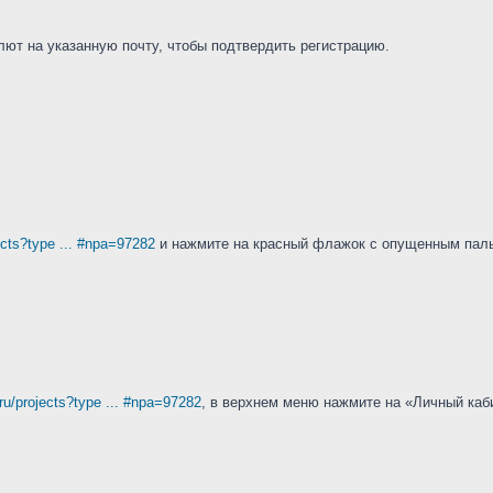
ют на указанную почту, чтобы подтвердить регистрацию.
jects?type ... #npa=97282
и нажмите на красный флажок с опущенным пал
.ru/projects?type ... #npa=97282
, в верхнем меню нажмите на «Личный каби