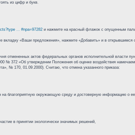
оять из цифр и букв.
jects?type ... #npa=97282
и нажмите на красный флажок с опущенным пал
е вкладку «Ваши предложения», нажмите «Добавить» и в открывшимся ок
ечня отмененных актов федеральных органов исполнительной власти пун
000 № 372 «Об утверждении Положения об оценке воздействия намечаем
а», № 170, 01.09.2000). Считаю, что отмена указанного приказа:
н на благоприятную окружающую среду и достоверную информацию о ее
частие в принятии экологически значимых решений,