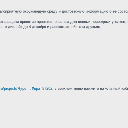
благоприятную окружающую среду и достоверную информацию о её состо
дотвращали принятие проектов, опасных для ценных природных уголков,
ьте дислайк до 4 декабря и расскажите об этом друзьям.
.ru/projects?type ... #npa=97282
, в верхнем меню нажмите на «Личный каби