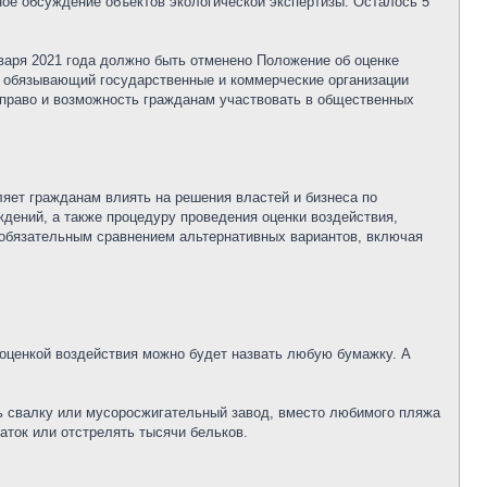
е обсуждение объектов экологической экспертизы. Осталось 5
варя 2021 года должно быть отменено Положение об оценке
, обязывающий государственные и коммерческие организации
 право и возможность гражданам участвовать в общественных
яет гражданам влиять на решения властей и бизнеса по
дений, а также процедуру проведения оценки воздействия,
обязательным сравнением альтернативных вариантов, включая
 оценкой воздействия можно будет назвать любую бумажку. А
ть свалку или мусоросжигательный завод, вместо любимого пляжа
аток или отстрелять тысячи бельков.