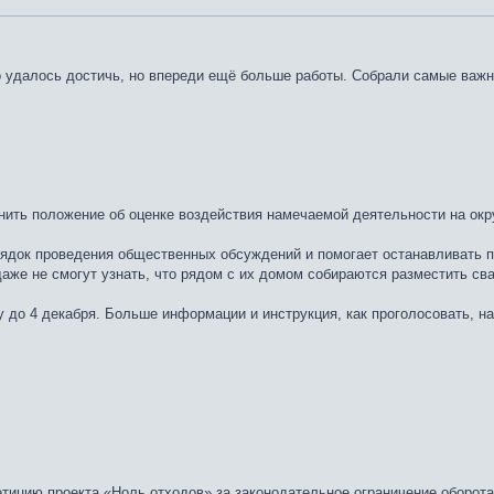
 удалось достичь, но впереди ещё больше работы. Собрали самые важн
нить положение об оценке воздействия намечаемой деятельности на о
док проведения общественных обсуждений и помогает останавливать п
даже не смогут узнать, что рядом с их домом собираются разместить св
у до 4 декабря. Больше информации и инструкция, как проголосовать, н
тицию проекта «Ноль отходов» за законодательное ограничение оборота