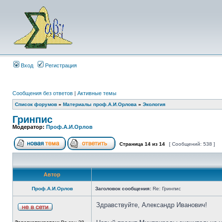
Вход
Регистрация
Сообщения без ответов
|
Активные темы
Список форумов
»
Материалы проф.А.И.Орлова
»
Экология
Гринпис
Модератор:
Проф.А.И.Орлов
Страница
14
из
14
[ Сообщений: 538 ]
Автор
Проф.А.И.Орлов
Заголовок сообщения:
Re: Гринпис
Здравствуйте, Александр Иванович!