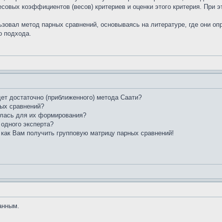
есовых коэффициентов (весов) критериев и оценки этого критерия. При
зовал метод парных сравнений, основываясь на литературе, где они оп
о подхода.
ет достаточно (приближенного) метода Саати?
ых сравнений?
алась для их формирования?
 одного эксперта?
 как Вам получить групповую матрицу парных сравнений!
анным.