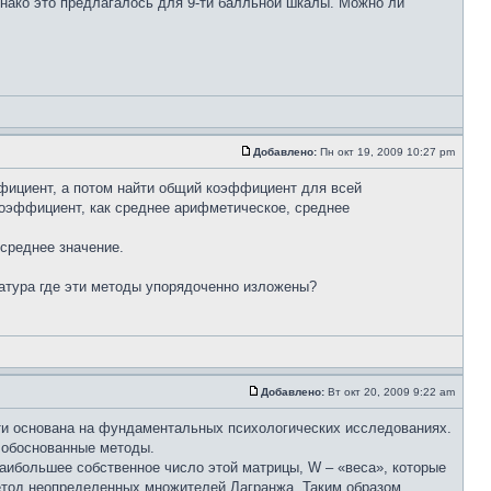
днако это предлагалось для 9-ти балльной шкалы. Можно ли
Добавлено:
Пн окт 19, 2009 10:27 pm
фициент, а потом найти общий коэффициент для всей
 коэффициент, как среднее арифметическое, среднее
среднее значение.
тура где эти методы упорядоченно изложены?
Добавлено:
Вт окт 20, 2009 9:22 am
ати основана на фундаментальных психологических исследованиях.
и обоснованные методы.
аибольшее собственное число этой матрицы, W – «веса», которые
етод неопределенных множителей Лагранжа. Таким образом,