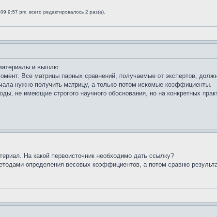
09 9:57 pm, всего редактировалось 2 раз(а).
 материалы и вышлю.
омент. Все матрицы парных сравнений, получаемые от экспертов, долж
ачала нужно получить матрицу, а только потом искомые коэффициенты.
оды, не имеющие строгого научного обоснования, но на конкретных пра
териал. На какой первоисточник необходимо дать ссылку?
етодами определения весовых коэффициентов, а потом сравню результ