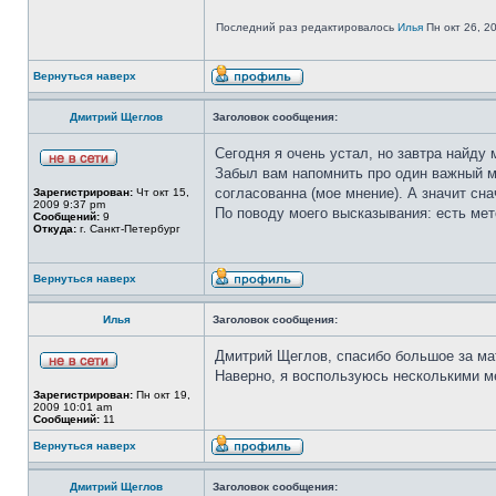
Последний раз редактировалось
Илья
Пн окт 26, 20
Вернуться наверх
Дмитрий Щеглов
Заголовок сообщения:
Сегодня я очень устал, но завтра найду
Забыл вам напомнить про один важный м
согласованна (мое мнение). А значит сн
Зарегистрирован:
Чт окт 15,
2009 9:37 pm
По поводу моего высказывания: есть мет
Сообщений:
9
Откуда:
г. Санкт-Петербург
Вернуться наверх
Илья
Заголовок сообщения:
Дмитрий Щеглов, спасибо большое за ма
Наверно, я воспользуюсь несколькими м
Зарегистрирован:
Пн окт 19,
2009 10:01 am
Сообщений:
11
Вернуться наверх
Дмитрий Щеглов
Заголовок сообщения: