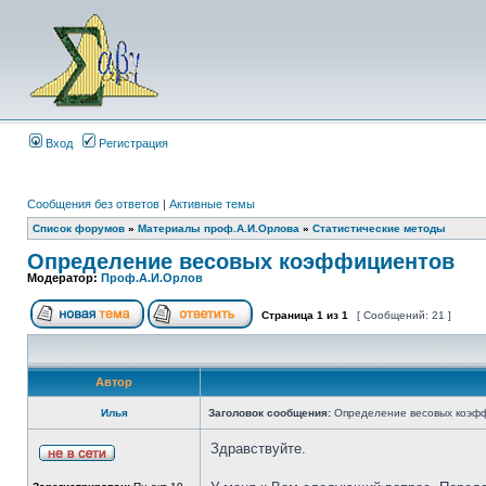
Вход
Регистрация
Сообщения без ответов
|
Активные темы
Список форумов
»
Материалы проф.А.И.Орлова
»
Статистические методы
Определение весовых коэффициентов
Модератор:
Проф.А.И.Орлов
Страница
1
из
1
[ Сообщений: 21 ]
Автор
Илья
Заголовок сообщения:
Определение весовых коэф
Здравствуйте.