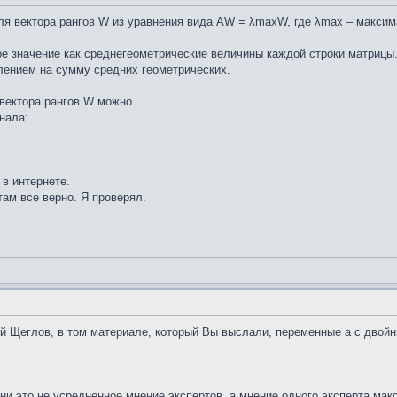
ля вектора рангов W из уравнения вида АW = λmaxW, где λmax – макси
ое значение как среднегеометрические величины каждой строки матрицы
лением на сумму средних геометрических.
 вектора рангов W можно
нала:
 в интернете.
ам все верно. Я проверял.
й Щеглов, в том материале, который Вы выслали, переменные а с двой
и это не усредненное мнение экспертов, а мнение одного эксперта мак