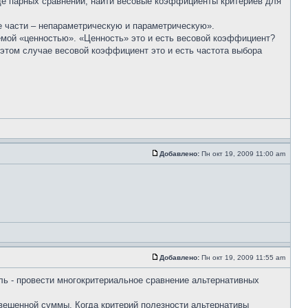
де парных сравнений, найти весовые коэффициенты критериев для
е части – непараметрическую и параметрическую».
емой «ценностью». «Ценность» это и есть весовой коэффициент?
этом случае весовой коэффициент это и есть частота выбора
Добавлено:
Пн окт 19, 2009 11:00 am
Добавлено:
Пн окт 19, 2009 11:55 am
ь - провести многокритериальное сравнение альтернативных
звешенной суммы. Когда критерий полезности альтернативы