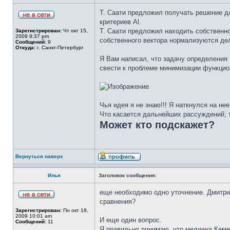
Т. Саати предложил получать решение д
критериев Al.
Т. Саати предложил находить собственн
Зарегистрирован:
Чт окт 15,
2009 9:37 pm
собственного вектора нормализуются де
Сообщений:
9
Откуда:
г. Санкт-Петербург
Я Вам написал, что задачу определения
свести к проблеме минимизации функцио
Чья идея я не знаю!!! Я наткнулся на нее
Что касается дальнейших рассуждений, т
Может кто подскажет?
Вернуться наверх
Илья
Заголовок сообщения:
еще необходимо одно уточнение. Дмитри
сравнения?
Зарегистрирован:
Пн окт 19,
2009 10:01 am
И еще один вопрос.
Сообщений:
11
Я правильно понимаю, что медиана Кемен