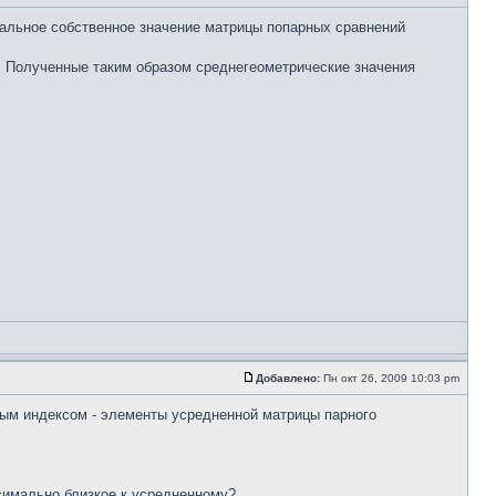
мальное собственное значение матрицы попарных сравнений
. Полученные таким образом среднегеометрические значения
Добавлено:
Пн окт 26, 2009 10:03 pm
ным индексом - элементы усредненной матрицы парного
симально близкое к усредненному?