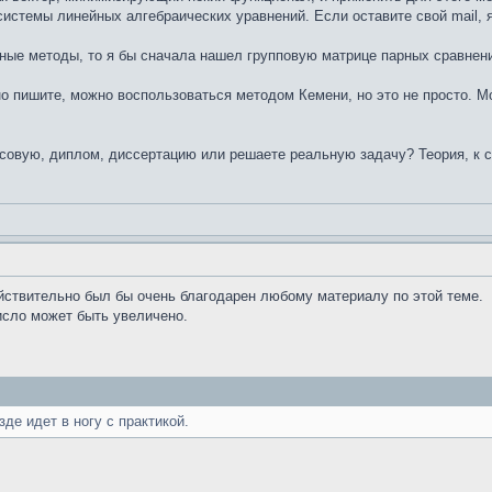
истемы линейных алгебраических уравнений. Если оставите свой mail, 
ые методы, то я бы сначала нашел групповую матрице парных сравнений,
о пишите, можно воспользоваться методом Кемени, но это не просто. М
вую, диплом, диссертацию или решаете реальную задачу? Теория, к сож
йствительно был бы очень благодарен любому материалу по этой теме.
число может быть увеличено.
зде идет в ногу с практикой.