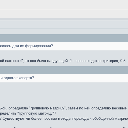
валась для их формирования?
й важности", то она была следующей. 1 - превосходство критерия, 0.5 -
и одного эксперта?
такой, определяю "групповую матрицу", затем по ней определяю весовы
пределить "групповую матрицу"?
? Существуют ли более простые методы перехода к обобщенной матриц