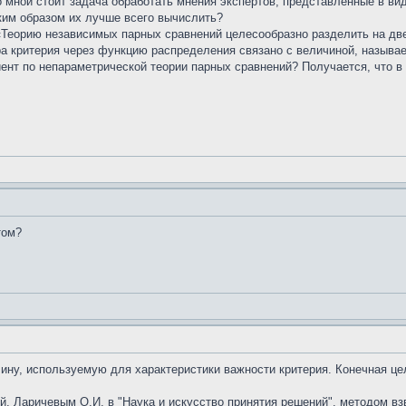
 мной стоит задача обработать мнения экспертов, представленные в ви
им образом их лучше всего вычислить?
«Теорию независимых парных сравнений целесообразно разделить на дв
ра критерия через функцию распределения связано с величиной, называ
нт по непараметрической теории парных сравнений? Получается, что в 
том?
у, используемую для характеристики важности критерия. Конечная цел
й, Ларичевым О.И. в "Наука и искусство принятия решений", методом в