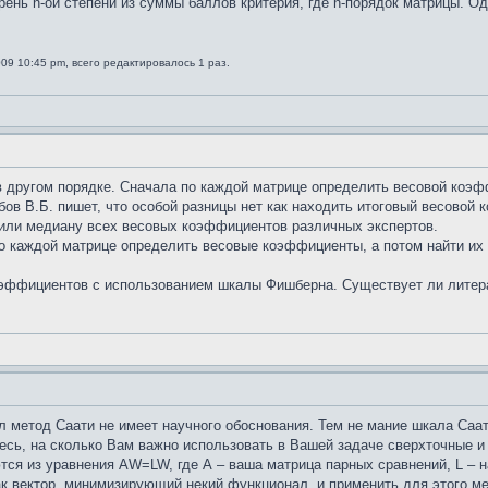
рень n-ой степени из суммы баллов критерия, где n-порядок матрицы. О
009 10:45 pm, всего редактировалось 1 раз.
 другом порядке. Сначала по каждой матрице определить весовой коэф
бов В.Б. пишет, что особой разницы нет как находить итоговый весовой
 или медиану всех весовых коэффициентов различных экспертов.
о каждой матрице определить весовые коэффициенты, а потом найти их 
эффициентов с использованием шкалы Фишберна. Существует ли литера
л метод Саати не имеет научного обоснования. Тем не мание шкала Са
тесь, на сколько Вам важно использовать в Вашей задаче сверхточные 
ся из уравнения AW=LW, где А – ваша матрица парных сравнений, L – н
к вектор, минимизирующий некий функционал, и применить для этого м