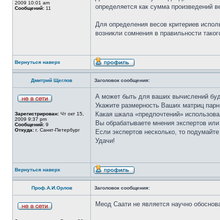
2009 10:01 am
определяется как сумма произведений в
Сообщений:
11
Для определения весов критериев исполь
возникли сомнения в правильности таког
Вернуться наверх
Дмитрий Щеглов
Заголовок сообщения:
А может быть для ваших вычислений буд
Укажите размерность Ваших матриц парн
Какая шкала «предпочтений» использов
Зарегистрирован:
Чт окт 15,
2009 9:37 pm
Вы обрабатываете мнения экспертов или
Сообщений:
9
Откуда:
г. Санкт-Петербург
Если экспертов несколько, то подумайте
Удачи!
Вернуться наверх
Проф.А.И.Орлов
Заголовок сообщения:
Меод Саати не является научно обоснов