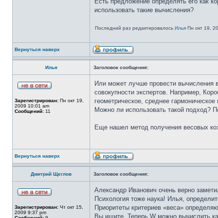
Есть предложение определять его как ко
использовать такие вычисления?
Последний раз редактировалось
Илья
Пн окт 19, 2
Вернуться наверх
Илья
Заголовок сообщения:
Или может лучше провести вычисления в
совокупности экспертов. Например, Коро
геометрическое, среднее гармоническое
Зарегистрирован:
Пн окт 19,
2009 10:01 am
Можно ли использовать такой подход? П
Сообщений:
11
Еще нашел метод получения весовых ко
Вернуться наверх
Дмитрий Щеглов
Заголовок сообщения:
Александр Иванович очень верно замети
Психология тоже наука! Илья, определи
Приоритеты критериев «веса» определяют
Зарегистрирован:
Чт окт 15,
2009 9:37 pm
Вы ищите. Теперь W можно вычислить ка
Сообщений:
9