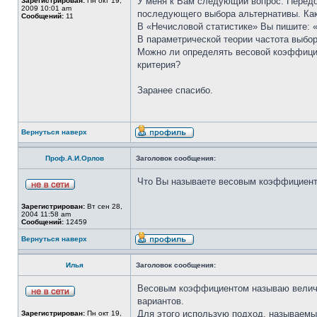
У меня к Вам следующий вопрос. Передо
Зарегистрирован:
Пн окт 19,
2009 10:01 am
последующего выбора альтернативы. Как
Сообщений:
11
В «Нечисловой статистике» Вы пишите: 
В параметрической теории частота выбо
Можно ли определять весовой коэффицие
критерия?
Заранее спасибо.
Вернуться наверх
Проф.А.И.Орлов
Заголовок сообщения:
Что Вы называете весовым коэффициен
Зарегистрирован:
Вт сен 28,
2004 11:58 am
Сообщений:
12459
Вернуться наверх
Илья
Заголовок сообщения:
Весовым коэффициентом называю величин
вариантов.
Для этого использую подход, называемы
Зарегистрирован:
Пн окт 19,