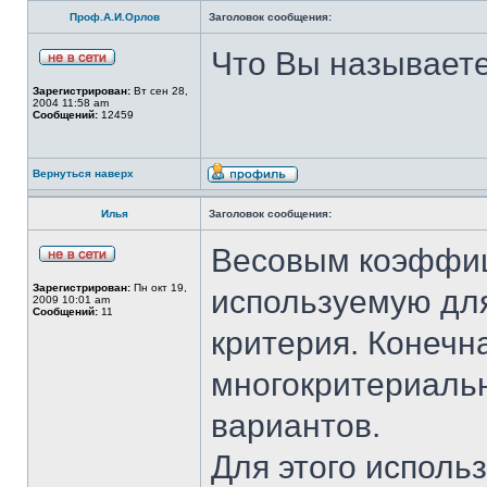
Проф.А.И.Орлов
Заголовок сообщения:
Что Вы называет
Зарегистрирован:
Вт сен 28,
2004 11:58 am
Сообщений:
12459
Вернуться наверх
Илья
Заголовок сообщения:
Весовым коэффиц
Зарегистрирован:
Пн окт 19,
используемую для
2009 10:01 am
Сообщений:
11
критерия. Конечна
многокритериаль
вариантов.
Для этого исполь