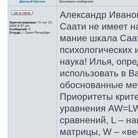
Дмитрий Щеглов
Заголовок сообщения:
Александр Иванов
Зарегистрирован:
Чт окт 15,
Саати не имеет н
2009 9:37 pm
Сообщений:
9
Откуда:
г. Санкт-Петербург
мание шкала Саа
психологических 
наука! Илья, опр
использовать в В
обоснованные ме
Приоритеты крите
уравнения AW=LW,
сравнений, L – н
матрицы, W – «ве