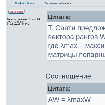
Проф.А.И.Орлов
Заголовок сообщения:
Цитата:
Зарегистрирован:
Вт сен 28,
2004 11:58 am
Сообщений:
12459
Т. Саати предло
вектора рангов 
где λmax – макс
матрицы попарны
Соотношение
Цитата:
АW = λmaxW