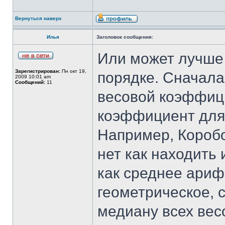
Вернуться наверх
Илья
Заголовок сообщения:
Или может лучше 
Зарегистрирован:
Пн окт 19,
порядке. Сначала
2009 10:01 am
Сообщений:
11
весовой коэффици
коэффициент для 
Например, Коробо
нет как находить
как среднее ариф
геометрическое, 
медиану всех ве