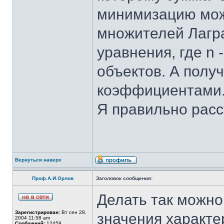
минимизацию мож
множителей Лагра
уравнения, где n
объектов. А полу
коэффициентами
Я правильно рас
Вернуться наверх
Проф.А.И.Орлов
Заголовок сообщения:
Делать так можно,
Зарегистрирован:
Вт сен 28,
значения характер
2004 11:58 am
Сообщений:
12459