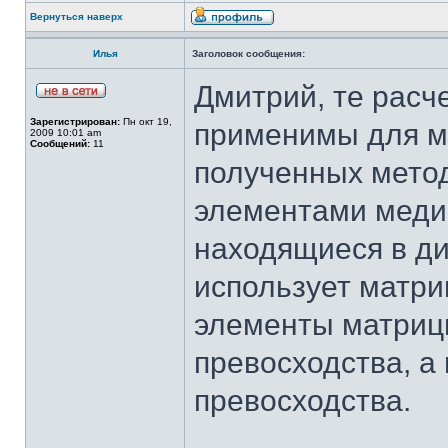
Вернуться наверх
Илья
Заголовок сообщения:
Дмитрий, те расч
Зарегистрирован:
Пн окт 19,
применимы для м
2009 10:01 am
Сообщений:
11
полученных метод
элементами меди
находящиеся в диа
использует матриц
элементы матриц
превосходства, а
превосходства.