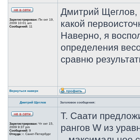
Дмитрий Щеглов, 
Зарегистрирован:
Пн окт 19,
какой первоисточ
2009 10:01 am
Сообщений:
11
Наверно, я воспо
определения вес
сравню результат
Вернуться наверх
Дмитрий Щеглов
Заголовок сообщения:
Т. Саати предлож
Зарегистрирован:
Чт окт 15,
рангов W из урав
2009 9:37 pm
Сообщений:
9
Откуда:
г. Санкт-Петербург
– максимальное 