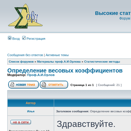
Высокие стат
Форум 
Вход
Регистрация
Сообщения без ответов
|
Активные темы
Список форумов
»
Материалы проф.А.И.Орлова
»
Статистические методы
Определение весовых коэффициентов
Модератор:
Проф.А.И.Орлов
Страница
1
из
1
[ Сообщений: 21 ]
Автор
Илья
Заголовок сообщения:
Определение весовых коэф
Здравствуйте.